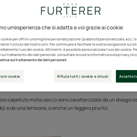
i protezione naturale del cuoio capelluto e dei capelli è insuf
amo un'esperienza che si adatta a voi grazie ai cookie
Di conseguenza, i capelli diventano secchi, opachi, porosi e fragi
i cookie per offrirvi una migliore personalizzazione (pubblicità personalizzata, ecc.) e
o i segni di un cuoio capel
ante l'utilizzo del nostro sito. Per continuare e facilitare la vostra navigazione sul si
rettamente l'uso dei cookie. Altrimenti, è possibile personalizzare l'uso dei cookie. Per
 sul trattamento dei dati personali, consultare la nostra informativa sulla privacy cli
cco?
ativa sul trattamento dei dati personali
 donne riferisce di avere i capelli secchi. Solo la metà di loro 
ioni cookie
Rifiuta tutti i cookie e chiudi
Accetta tu
o capelluto (il 17% delle donne riferisce afferma di avere il cu
oio capelluto molto secco sono caratterizzate da un disagio e
ido) e da una tensione, o anche un leggero prurito.