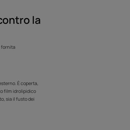
contro la
 fornita
esterno. È coperta,
 film idrolipidico
, sia il fusto dei