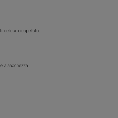
o del cuoio capelluto,
e e la secchezza