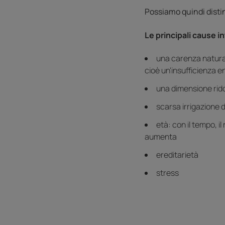
Possiamo quindi distin
Le principali cause i
una carenza natural
cioè un'insufficienza 
una dimensione rido
scarsa irrigazione 
età: con il tempo, i
aumenta
ereditarietà
stress