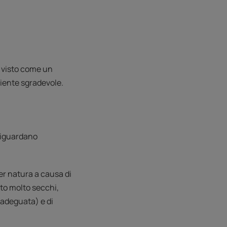
è visto come un
iente sgradevole.
riguardano
er natura a causa di
uto molto secchi,
inadeguata) e di