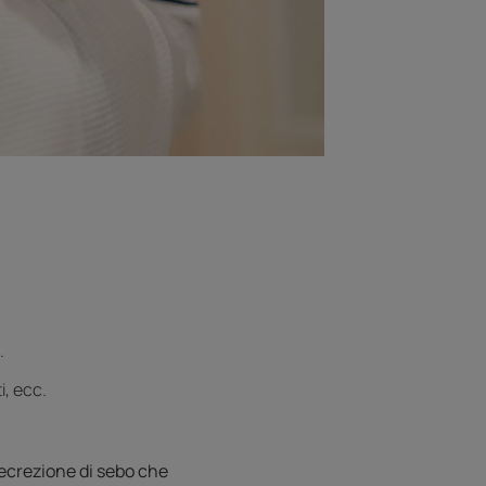
.
i, ecc.
secrezione di sebo che