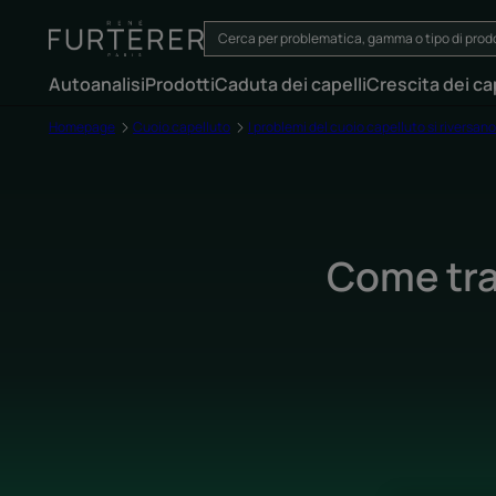
Autoanalisi
Prodotti
Caduta dei capelli
Crescita dei cap
Homepage
Cuoio capelluto
I problemi del cuoio capelluto si riversano
Come tra