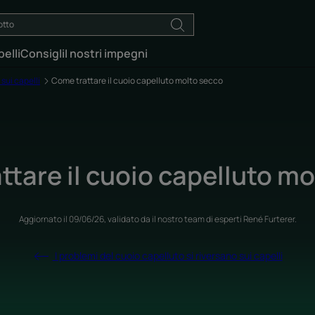
elli
Consigli
I nostri impegni
 sui capelli
Come trattare il cuoio capelluto molto secco
ttare il cuoio capelluto mo
Aggiornato il
09/06/26
, validato da
il nostro team di esperti René Furterer
.
I problemi del cuoio capelluto si riversano sui capelli