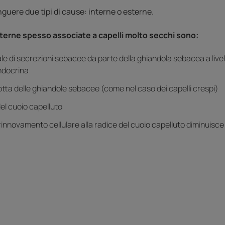
guere due tipi di cause: interne o esterne.
nterne spesso associate a capelli molto secchi sono:
e di secrezioni sebacee da parte della ghiandola sebacea a livell
endocrina
tta delle ghiandole sebacee (come nel caso dei capelli crespi)
del cuoio capelluto
l rinnovamento cellulare alla radice del cuoio capelluto diminuisc