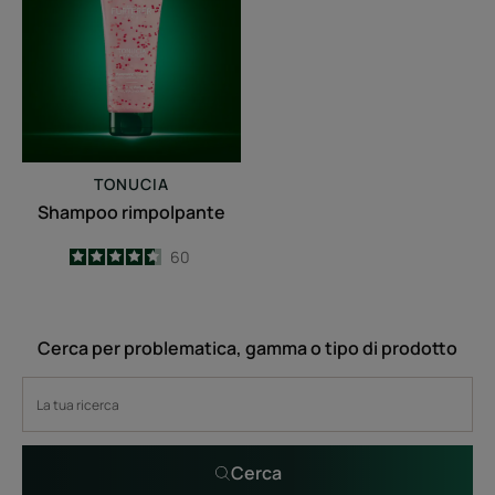
TONUCIA
Shampoo rimpolpante
4.6
/
5
60
-
Cerca per problematica, gamma o tipo di prodotto
Cerca