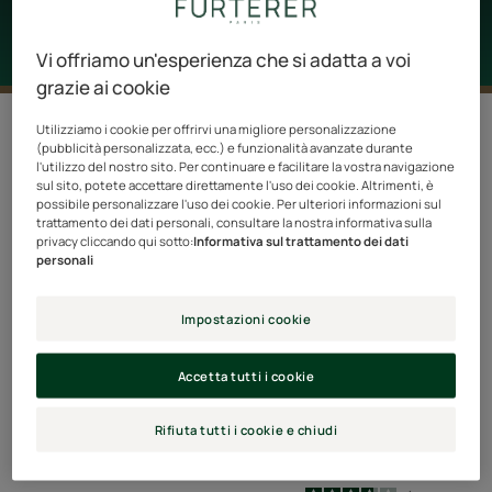
Vi offriamo un'esperienza che si adatta a voi
grazie ai cookie
5 risultati "Cuoio capelluto secco"
Utilizziamo i cookie per offrirvi una migliore personalizzazione
(pubblicità personalizzata, ecc.) e funzionalità avanzate durante
l'utilizzo del nostro sito. Per continuare e facilitare la vostra navigazione
Concentrato
Shampoo
sul sito, potete accettare direttamente l'uso dei cookie. Altrimenti, è
lenitivo
idratazione
possibile personalizzare l'uso dei cookie. Per ulteriori informazioni sul
trattamento dei dati personali, consultare la nostra informativa sulla
freschezza
brillantezza
privacy cliccando qui sotto:
Informativa sul trattamento dei dati
personali
Impostazioni cookie
Accetta tutti i cookie
ASTERA FRESH
KARITÉ HYDRA
Concentrato lenitivo
Shampoo idratazione
Rifiuta tutti i cookie e chiudi
freschezza
brillantezza