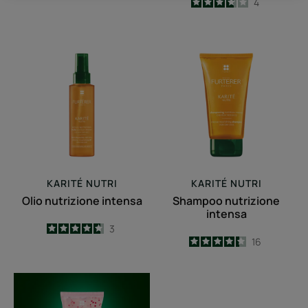
3.8
/
5
4
-
Olio
Shampoo
nutrizione
nutrizione
intensa
intensa
KARITÉ NUTRI
KARITÉ NUTRI
Olio nutrizione intensa
Shampoo nutrizione
intensa
4.7
/
5
3
4.3
/
5
16
-
-
Shampoo
rimpolpante