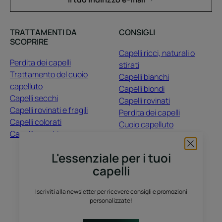
TRATTAMENTI DA
CONSIGLI
SCOPRIRE
Capelli ricci, naturali o
Perdita dei capelli
stirati
Trattamento del cuoio
Capelli bianchi
capelluto
Capelli biondi
Capelli secchi
Capelli rovinati
Capelli rovinati e fragili
Perdita dei capelli
Capelli colorati
Cuoio capelluto
Capelli opachi
Capelli colorati
Capelli secchi
L'essenziale per i tuoi
capelli
CHI SIAMO
Iscriviti alla newsletter per ricevere consigli e promozioni
Contatti
Domande frequenti
personalizzate!
Raccolta differenziata dei prodotti vendita
Raccolta differenziata dei campioni prova gratuiti