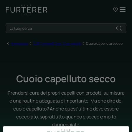
I
nostri
punti
vendita
Homepage
Tutti i prodotti per i tuoi capelli
Cuoio capelluto secco
Cuoio capelluto secco
Prendersi cura dei propri capelli con prodotti su misura
e una routine adeguata è importante. Ma che dire del
cuoio capelluto? Anche quest’ultimo deve essere
coccolato, soprattutto quando è secco e molto
danneggiato.