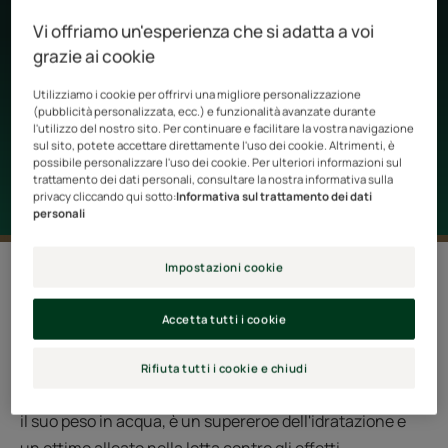
utilizzato i semi di tamarindo per creare un principio
Vi offriamo un'esperienza che si adatta a voi
attivo 100% vegetale e naturale per sublimare i capelli.
grazie ai cookie
La pelle non è l'unica a meritare di essere rimpolpata! Ti
Utilizziamo i cookie per offrirvi una migliore personalizzazione
diremo tutto quello che devi sapere sulla cura dei capelli
(pubblicità personalizzata, ecc.) e funzionalità avanzate durante
l'utilizzo del nostro sito. Per continuare e facilitare la vostra navigazione
con acido ialuronico di origine vegetale.
sul sito, potete accettare direttamente l'uso dei cookie. Altrimenti, è
possibile personalizzare l'uso dei cookie. Per ulteriori informazioni sul
trattamento dei dati personali, consultare la nostra informativa sulla
privacy cliccando qui sotto:
Informativa sul trattamento dei dati
personali
2 risultati "Trattamenti per capelli a
Impostazioni cookie
base di acido ialuronico di origine
vegetale"
Accetta tutti i cookie
L'acido ialuronico è da anni il migliore amico della pelle
Rifiuta tutti i cookie e chiudi
stanca. Noto per la sua capacità di trattenere 1000 volte
il suo peso in acqua, è un supereroe dell'idratazione e