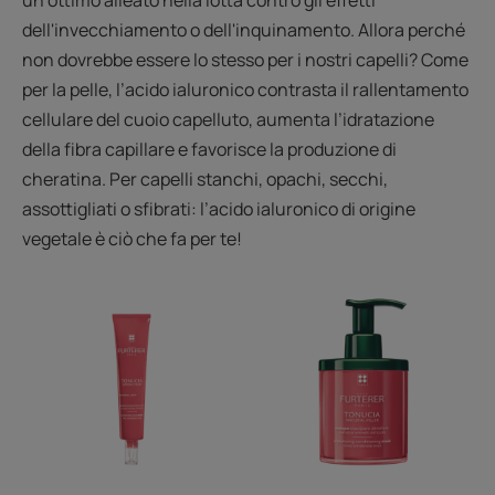
un ottimo alleato nella lotta contro gli effetti
dell'invecchiamento o dell'inquinamento. Allora perché
non dovrebbe essere lo stesso per i nostri capelli? Come
per la pelle, l’acido ialuronico contrasta il rallentamento
cellulare del cuoio capelluto, aumenta l’idratazione
della fibra capillare e favorisce la produzione di
cheratina. Per capelli stanchi, opachi, secchi,
assottigliati o sfibrati: l’acido ialuronico di origine
vegetale è ciò che fa per te!
Siero
Maschera
Concentrato
Rimpolpante
di
Districante
Giovinezza