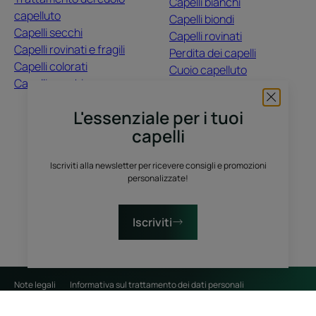
Capelli bianchi
capelluto
Capelli biondi
Capelli secchi
Capelli rovinati
Capelli rovinati e fragili
Perdita dei capelli
Capelli colorati
Cuoio capelluto
Capelli opachi
Capelli colorati
Capelli secchi
L'essenziale per i tuoi
capelli
CHI SIAMO
Iscriviti alla newsletter per ricevere consigli e promozioni
Contatti
Domande frequenti
personalizzate!
Raccolta differenziata dei prodotti vendita
Raccolta differenziata dei campioni prova gratuiti
Iscriviti
Note legali
Informativa sul trattamento dei dati personali
Impostazioni cookie