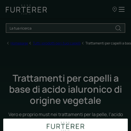
I
nostri
punti
vendita
Homepage
Tutti i prodotti per i tuoi capelli
Trattamenti per capelli a bas
Trattamenti per capelli a
base di acido ialuronico di
origine vegetale
Vero e proprio must nei trattamenti per la pelle, l’acido
ialuronico ha più di un asso nella manica per aiutare i
capelli a ritrovare bellezza e volume! René Furterer ha