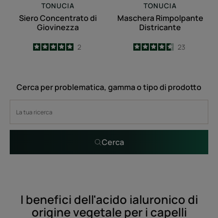
TONUCIA
TONUCIA
Siero Concentrato di
Maschera Rimpolpante
Giovinezza
Districante
5
/
5
2
4.6
/
5
23
-
-
Cerca per problematica, gamma o tipo di prodotto
Cerca
I benefici dell'acido ialuronico di
origine vegetale per i capelli