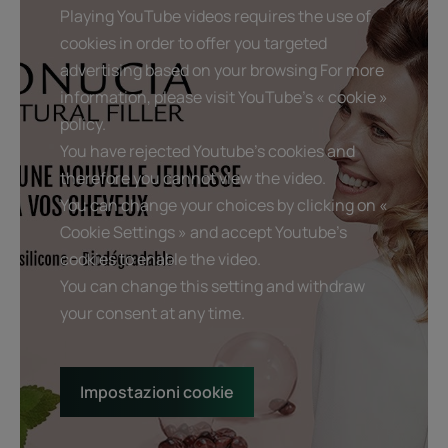
Playing YouTube videos requires the use of
cookies in order to offer you targeted
advertising based on your browsing For more
information, please visit YouTube's « cookie »
policy.
You have rejected Youtube's cookies and
therefore you cannot view the video.
You can change your choices by clicking on «
Cookie Settings » and accept Youtube's
cookies to enable the video.
You can change this setting and withdraw
your consent at any time.
Impostazioni cookie