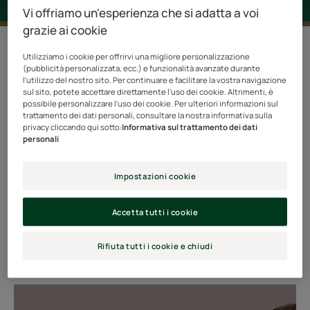
Vi offriamo un'esperienza che si adatta a voi
grazie ai cookie
3 risultati "Tonucia"
Utilizziamo i cookie per offrirvi una migliore personalizzazione
(pubblicità personalizzata, ecc.) e funzionalità avanzate durante
Come la nostra pelle, i capelli e il cuoio capelluto non
l'utilizzo del nostro sito. Per continuare e facilitare la vostra navigazione
sul sito, potete accettare direttamente l'uso dei cookie. Altrimenti, è
sono immuni al passare del tempo. Diventano più sottili
possibile personalizzare l'uso dei cookie. Per ulteriori informazioni sul
e stanchi. Il rituale di giovinezza TONUCIA NATURAL
trattamento dei dati personali, consultare la nostra informativa sulla
privacy cliccando qui sotto:
Informativa sul trattamento dei dati
FILLER rimpolpa, ripristina la densità e idrata i capelli
personali
grazie a principi attivi eccezionali: un ingrediente di
origine vegetale, un estratto di semi di tamarindo
Impostazioni cookie
combinato con un estratto di melissa, limitano la
degradazione del collagene nel cuoio capelluto. Anche
Accetta tutti i cookie
tu rimarrai impressionato dalle nuove texture e dal
profumo coinvolgente di questa gamma, senza silicone
Rifiuta tutti i cookie e chiudi
e con formule biodegradabili.