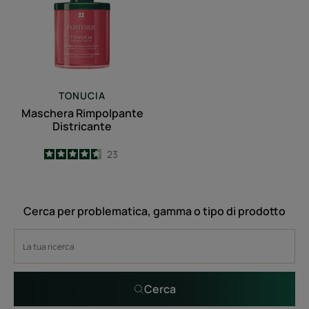
TONUCIA
Maschera Rimpolpante
Districante
4.6
/
5
23
-
Cerca per problematica, gamma o tipo di prodotto
Cerca