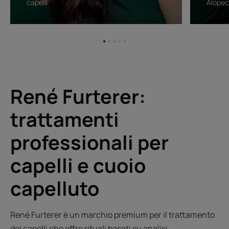
capelli
Alopec
Vai
Vai
Vai
Vai
Vai
all'elemento
all'elemento
all'elemento
all'elemento
all'elemento
1
2
3
4
5
René Furterer:
trattamenti
professionali per
capelli e cuoio
capelluto
René Furterer è un marchio premium per il trattamento
dei capelli che offre rituali basati su analisi