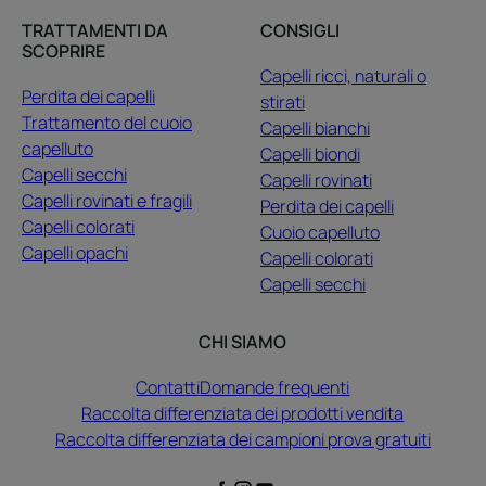
TRATTAMENTI DA
CONSIGLI
SCOPRIRE
Capelli ricci, naturali o
Perdita dei capelli
stirati
Trattamento del cuoio
Capelli bianchi
capelluto
Capelli biondi
Capelli secchi
Capelli rovinati
Capelli rovinati e fragili
Perdita dei capelli
Capelli colorati
Cuoio capelluto
Capelli opachi
Capelli colorati
Capelli secchi
CHI SIAMO
Contatti
Domande frequenti
Raccolta differenziata dei prodotti vendita
Raccolta differenziata dei campioni prova gratuiti