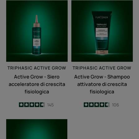
Active
Active
Grow
Grow
-
-
Siero
Shampoo
acceleratore
attivatore
di
di
crescita
crescita
fisiologica
fisiologica
TRIPHASIC
ACTIVE GROW
TRIPHASIC
ACTIVE GROW
Active Grow - Siero
Active Grow - Shampoo
acceleratore di crescita
attivatore di crescita
fisiologica
fisiologica
4.7
/
5
145
4.6
/
5
106
-
-
Active
Grow
-