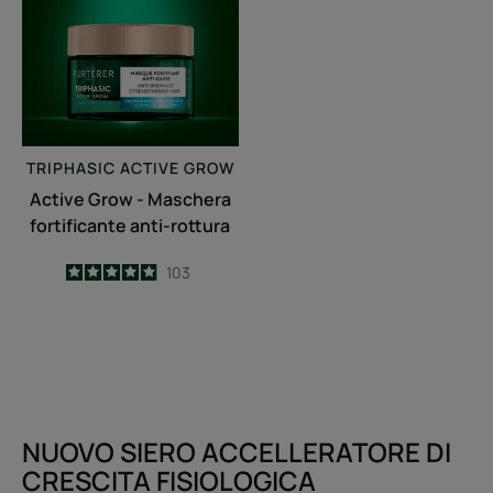
Maschera
fortificante
anti-
rottura
TRIPHASIC
ACTIVE GROW
Active Grow - Maschera
fortificante anti-rottura
4.9
/
5
103
-
NUOVO SIERO ACCELLERATORE DI
CRESCITA FISIOLOGICA