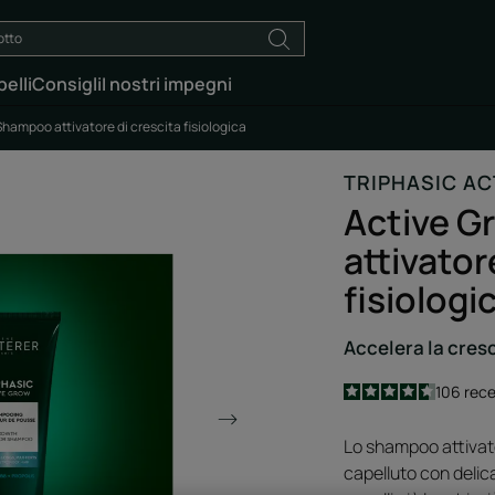
elli
Consigli
I nostri impegni
Shampoo attivatore di crescita fisiologica
TRIPHASIC AC
Active G
attivator
fisiologi
Accelera la cresc
4.6
/
5
106
rece
-
Lo shampoo attivator
capelluto con delica