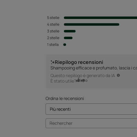
5
stelle
4
stelle
3
stelle
2
stelle
1
stella
Riepilogo recensioni
Shampooing efficace e profumato, lascia i cape
Questo riepilogo è generato da IA
Sì
No
È stato utile?
Ordina le recensioni