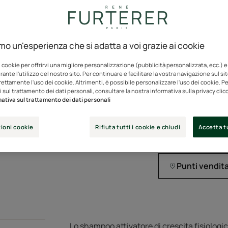
capelli più lunghi, 
amo un'esperienza che si adatta a voi grazie ai cookie
La sua formula legg
i cookie per offrirvi una migliore personalizzazione (pubblicità personalizzata, ecc.) e
Una formula arricc
ante l'utilizzo del nostro sito. Per continuare e facilitare la vostra navigazione sul si
rettamente l'uso dei cookie. Altrimenti, è possibile personalizzare l'uso dei cookie. Per
crescita fisiologica 
 sul trattamento dei dati personali, consultare la nostra informativa sulla privacy cli
crescere i capelli 
ativa sul trattamento dei dati personali
ioni cookie
Rifiuta tutti i cookie e chiudi
Accetta tu
Tubo
Tubo
200ml
Punti vendit
Lo shampoo attivatore di crescita fisiologi