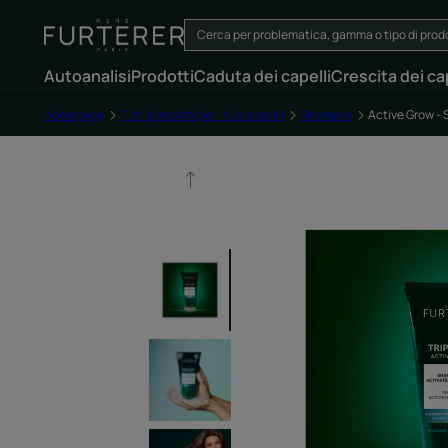
Autoanalisi
Prodotti
Caduta dei capelli
Crescita dei cap
Homepage
Tutti i prodotti per i tuoi capelli
Shampoo
Active Grow - 