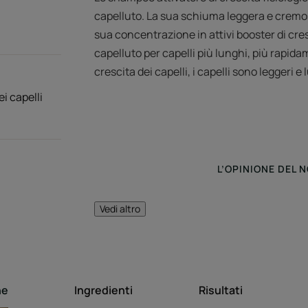
capelluto. La sua schiuma leggera e cremos
sua concentrazione in attivi booster di cres
capelluto per capelli più lunghi, più rapid
crescita dei capelli, i capelli sono leggeri e 
i capelli
L’OPINIONE DEL 
Vedi altro
Stimola il cu
ne
Ingredienti
Risultati