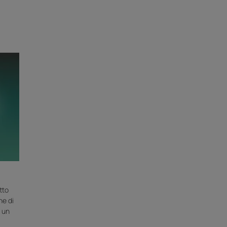
tto
ne di
 un
a