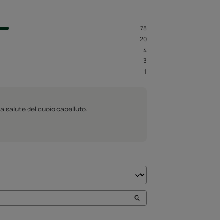
78
20
4
3
1
la salute del cuoio capelluto.