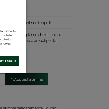
più velocemente.
era non appesantisce i capelli.
 funzionalità
hita con un complesso che stimola la
to, potete
 ulteriori
dei capelli: biotina e propoli per far
ccando qui
più velocemente.
tti i cookie
a
Acquista online
ca stimola delicatamente il cuoio