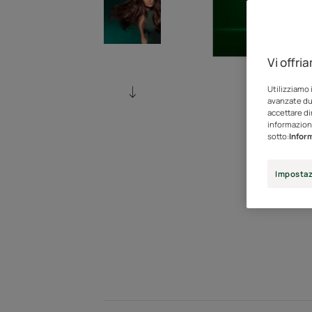
Vi offri
Utilizziamo 
avanzate dur
accettare di
informazioni
sotto:
Inform
Impostaz