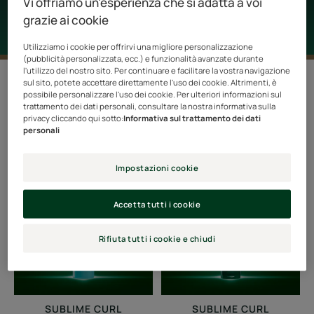
Vi offriamo un'esperienza che si adatta a voi
grazie ai cookie
Utilizziamo i cookie per offrirvi una migliore personalizzazione
(pubblicità personalizzata, ecc.) e funzionalità avanzate durante
l'utilizzo del nostro sito. Per continuare e facilitare la vostra navigazione
sul sito, potete accettare direttamente l'uso dei cookie. Altrimenti, è
Filtra prodotti
possibile personalizzare l'uso dei cookie. Per ulteriori informazioni sul
trattamento dei dati personali, consultare la nostra informativa sulla
privacy cliccando qui sotto:
Informativa sul trattamento dei dati
4 risultati "Capelli ricci e ondulati"
personali
Crema
Balsamo
Impostazioni cookie
nutritiva
Districante
ravviva
Ricci
Accetta tutti i cookie
ricci
Definiti
Rifiuta tutti i cookie e chiudi
SUBLIME CURL
SUBLIME CURL