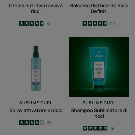
Crema nutritiva ravviva
Balsamo Districante Ricci
ricci
Definiti
4.7
/
5
42
4.7
/
5
20
-
-
Spray
Shampoo
attivatore
Sublimatore
di
di
ricci
ricci
SUBLIME CURL
SUBLIME CURL
Spray attivatore di ricci
Shampoo Sublimatore di
ricci
4
/
5
33
4.7
/
5
19
-
-