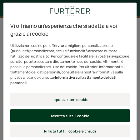
Vi offriamo un'esperienza che si adatta a voi
Filtra prodotti
grazie ai cookie
Utilizziamo i cookie per offrirvi una migliore personalizzazione
7 risultati "Capelli privi di volume"
(pubblicità personalizzata, ecc.) e funzionalità avanzate durante
l'utilizzo del nostro sito. Per continuare e facilitare la vostra navigazione
sul sito, potete accettare direttamente l'uso dei cookie. Altrimenti, è
Shampoo
Spray
possibile personalizzare l'uso dei cookie. Per ulteriori informazioni sul
secco
texturizzante
trattamento dei dati personali, consultare la nostra informativa sulla
privacy cliccando qui sotto:
Informativa sul trattamento dei dati
invisibile
personali
Impostazioni cookie
Accetta tutti i cookie
NATURIA
STILE
Rifiuta tutti i cookie e chiudi
Shampoo secco invisibile
Spray texturizzante