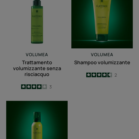
senza
risciacquo
VOLUMEA
VOLUMEA
Trattamento
Shampoo volumizzante
volumizzante senza
risciacquo
4.5
/
5
2
-
4
/
5
3
-
Mousse
volumizzante