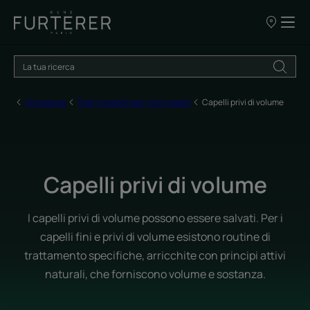
I
nostri
punti
vendita
Homepage
Tutti i prodotti per i tuoi capelli
Capelli privi di volume
Capelli privi di volume
I capelli privi di volume possono essere salvati. Per i
capelli fini e privi di volume esistono routine di
trattamento specifiche, arricchite con principi attivi
naturali, che forniscono volume e sostanza.