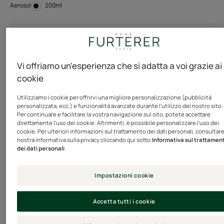
Aerosol
Aerosol
200ml
Esigenze
Volume - Scolpire
Vi offriamo un'esperienza che si adatta a voi grazie ai
cookie
Prodotto in Francia
Utilizziamo i cookie per offrirvi una migliore personalizzazione (pubblicità
personalizzata, ecc.) e funzionalità avanzate durante l'utilizzo del nostro sito.
Con estratto di Jojoba, questa mousse apporta un
Per continuare e facilitare la vostra navigazione sul sito, potete accettare
volume naturale e duraturo alla capigliatura facilitando
direttamente l'uso dei cookie. Altrimenti, è possibile personalizzare l'uso dei
cookie. Per ulteriori informazioni sul trattamento dei dati personali, consultare
la messa in piega. La sua formula-trattamento protegge
nostra informativa sulla privacy cliccando qui sotto:
Informativa sul trattamen
la fibra del capello e rivela la loro bellezza. Sublima il
dei dati personali
brushing e disciplina i ricci, per una piega strutturata in
assoluta leggerezza. Effetto anti-umidità.
Impostazioni cookie
Accetta tutti i cookie