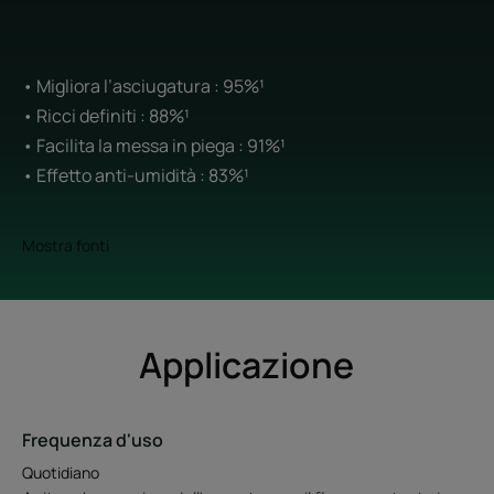
• Migliora l’asciugatura : 95%¹
• Ricci definiti : 88%¹
• Facilita la messa in piega : 91%¹
• Effetto anti-umidità : 83%¹
Mostra fonti
Applicazione
Frequenza d'uso
Quotidiano