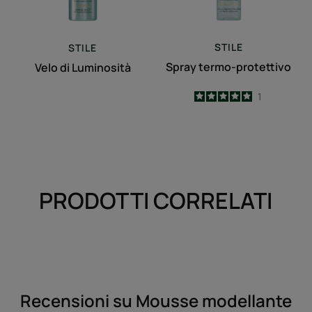
STILE
STILE
Spray termo-protettivo
Velo di Luminosità
5
/
5
1
-
PRODOTTI CORRELATI
Recensioni su Mousse modellante