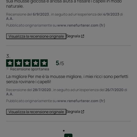
sua mousse giocosa e ariosa aiuta a fissare i capelli in modo 
naturale.
Recensione del
6/9/2023
, in seguito ad un'esperienza del
4/9/2023
di
A.A.
Pubblicato originariamente su
www.renefurterer.com (fr)
Segnala
Visualizza la recensione originale
5
/
5
Recensione spontanea
La migliore Per me è la mousse migliore, i miei ricci sono perfetti 
senza rovinare i capelli!
Recensione del
28/7/2020
, in seguito ad un'esperienza del
26/7/2020
di
A.A.
Pubblicato originariamente su
www.renefurterer.com (fr)
Segnala
Visualizza la recensione originale