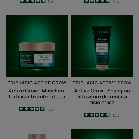
4.7
/
5
55
4.7
/
5
145
-
-
Active
Active
Grow
Grow
-
-
Maschera
Shampoo
fortificante
attivatore
anti-
di
rottura
crescita
fisiologica
TRIPHASIC ACTIVE GROW
TRIPHASIC ACTIVE GROW
Active Grow - Maschera
Active Grow - Shampoo
fortificante anti-rottura
attivatore di crescita
fisiologica
4.9
/
5
103
4.6
/
5
106
-
-
TRIPHASIC
TRIPHASIC