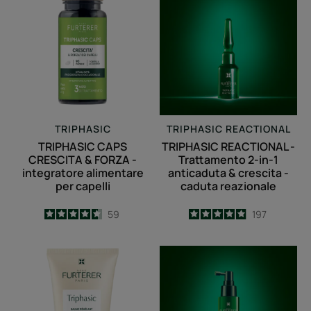
CAPS
REACTIONAL
CRESCITA
-
&
Trattamento
FORZA
2-
-
in-
integratore
1
alimentare
anticaduta
per
&
TRIPHASIC
TRIPHASIC REACTIONAL
capelli
crescita
TRIPHASIC CAPS
TRIPHASIC REACTIONAL -
-
CRESCITA & FORZA -
Trattamento 2-in-1
caduta
integratore alimentare
anticaduta & crescita -
per capelli
caduta reazionale
reazionale
4.6
/
5
59
4.9
/
5
197
-
-
Triphasic
Lozione
balsamo
tonica
districante
fortificante
texturizzante