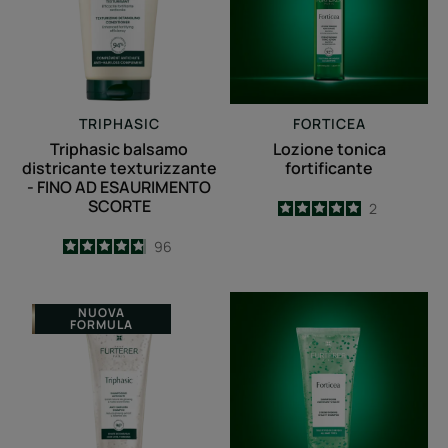
-
FINO
AD
ESAURIMENTO
SCORTE
TRIPHASIC
FORTICEA
Triphasic balsamo
Lozione tonica
districante texturizzante
fortificante
- FINO AD ESAURIMENTO
SCORTE
5
/
5
2
-
4.8
/
5
96
-
Shampoo
Shampoo
NUOVA
FORMULA
contro
fortificante
la
rivitalizzante
caduta
-
caduta