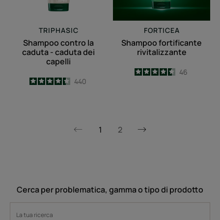
dei
capelli
TRIPHASIC
FORTICEA
Shampoo contro la
Shampoo fortificante
caduta - caduta dei
rivitalizzante
capelli
4.5
/
5
46
4.4
/
5
440
-
-
1
2
Pagina
Pagina
successiva
precedente
Cerca per problematica, gamma o tipo di prodotto