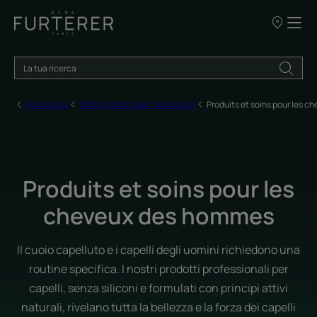
I
nostri
punti
vendita
Homepage
Tutti i prodotti per i tuoi capelli
Produits et soins pour les 
Produits et soins pour les
cheveux des hommes
Il cuoio capelluto e i capelli degli uomini richiedono una
routine specifica. I nostri prodotti professionali per
capelli, senza siliconi e formulati con principi attivi
naturali, rivelano tutta la bellezza e la forza dei capelli