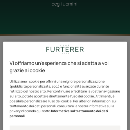
degli uomini.
18 risultati "Produits et soins pour les
cheveux des hommes"
Vi offriamo un'esperienza che si adatta a voi
Balsamo
Triphasic
grazie ai cookie
Densificante
Progressive
Longevità
Trattamento
Utilizziamo i cookie per offrirvi una migliore personalizzazione
Anticaduta
(pubblicità personalizzata, ecc.) e funzionalità avanzate durante
l'utilizzo del nostro sito. Per continuare e facilitare la vostra navigazione
Longevità
sul sito, potete accettare direttamente l'uso dei cookie. Altrimenti, è
&
possibile personalizzare l'uso dei cookie. Per ulteriori informazioni sul
Densità
trattamento dei dati personali, consultare la nostra informativa sulla
privacy cliccando qui sotto:
Informativa sul trattamento dei dati
personali
TRIPHASIC
TRIPHASIC PROGRESSIVE