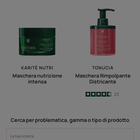
Maschera
Maschera
nutrizione
Rimpolpante
intensa
Districante
KARITÉ NUTRI
TONUCIA
Maschera nutrizione
Maschera Rimpolpante
intensa
Districante
4.6
/
5
23
-
Cerca per problematica, gamma o tipo di prodotto