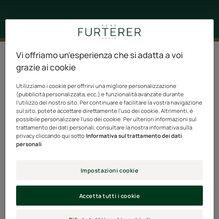
Vi offriamo un'esperienza che si adatta a voi
Filtra prodotti
grazie ai cookie
Utilizziamo i cookie per offrirvi una migliore personalizzazione
8 risultati "Maschere"
(pubblicità personalizzata, ecc.) e funzionalità avanzate durante
l'utilizzo del nostro sito. Per continuare e facilitare la vostra navigazione
sul sito, potete accettare direttamente l'uso dei cookie. Altrimenti, è
Active
Sublime
possibile personalizzare l'uso dei cookie. Per ulteriori informazioni sul
Grow
Karité
trattamento dei dati personali, consultare la nostra informativa sulla
privacy cliccando qui sotto:
Informativa sul trattamento dei dati
-
-
personali
Maschera
Maschera
fortificante
idratante
Impostazioni cookie
anti-
disciplinante
rottura
Accetta tutti i cookie
TRIPHASIC ACTIVE GROW
SUBLIME KARITÉ