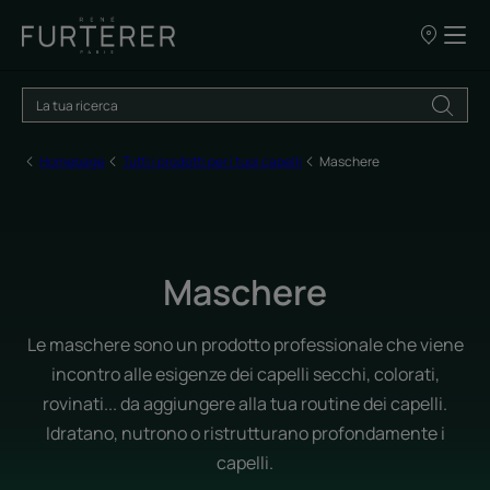
I
nostri
punti
vendita
Homepage
Tutti i prodotti per i tuoi capelli
Maschere
Maschere
Le maschere sono un prodotto professionale che viene
incontro alle esigenze dei capelli secchi, colorati,
rovinati... da aggiungere alla tua routine dei capelli.
Idratano, nutrono o ristrutturano profondamente i
capelli.