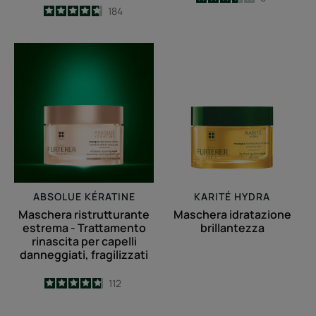
4.6
/
5
184
-
-
Maschera
Maschera
ristrutturante
idratazione
estrema
brillantezza
-
Trattamento
rinascita
per
capelli
danneggiati,
ABSOLUE KÉRATINE
KARITÉ HYDRA
fragilizzati
Maschera ristrutturante
Maschera idratazione
estrema - Trattamento
brillantezza
rinascita per capelli
danneggiati, fragilizzati
4.8
/
5
112
-