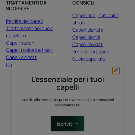
TRATTAMENTI DA
CONSIGLI
SCOPRIRE
Capelli ricci, naturali o
Perdita dei capelli
stirati
Trattamento del cuoio
Capelli bianchi
capelluto
Capelli biondi
Capelli secchi
Capelli rovinati
Capelli rovinati e fragili
Perdita dei capelli
Capelli colorati
Cuoio capelluto
Capelli opachi
Capelli colorati
Capelli secchi
L'essenziale per i tuoi
capelli
CHI SIAMO
Iscriviti alla newsletter per ricevere consigli e promozioni
Contatti
Domande frequenti
personalizzate!
Raccolta differenziata dei prodotti vendita
Raccolta differenziata dei campioni prova gratuiti
Iscriviti