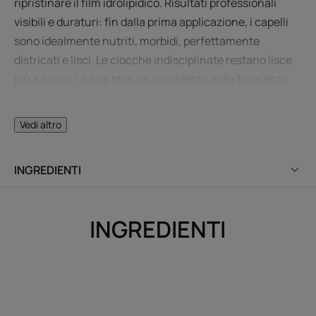
ripristinare il film idrolipidico. Risultati professionali
visibili e duraturi: fin dalla prima applicazione, i capelli
sono idealmente nutriti, morbidi, perfettamente
districati e lisci. Le ciocche indisciplinate restano lisce
più a lungo. La sua texture avvolgente dalla fragranza
seducente lascia i capelli elastici e setosi al tatto. Senza
siliconi.
Vedi altro
INGREDIENTI
L’OPINIONE DEL NOSTRO ESPERTO
INGREDIENTI
La formulazione unica di questa
maschera assicura un’azione
nutriente intensa e lisciante fin