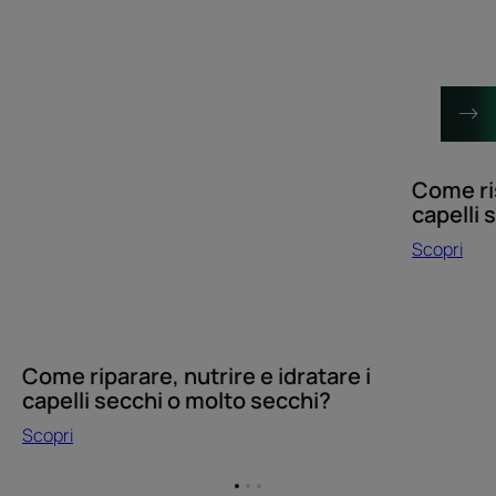
e
problema
idratare
dei
i
capelli
capelli
secchi?
secchi
Cosa
o
fare?
molto
secchi?
Come ri
capelli 
Scopri
Come riparare, nutrire e idratare i
capelli secchi o molto secchi?
Scopri
Vai
Vai
Vai