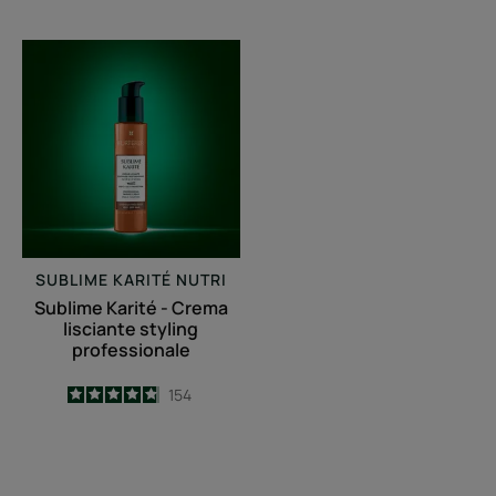
-
-
Sublime
Karité
-
Crema
lisciante
styling
professionale
SUBLIME KARITÉ
NUTRI
Sublime Karité - Crema
lisciante styling
professionale
4.8
/
5
154
-