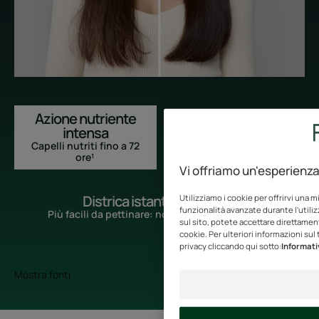
Azione nutriente
Capelli setosi
intensa
58% più setosi¹
Capelli nutriti fino a 72
ore¹
Vi offriamo un'esperienza 
Districa istantaneamente
Utilizziamo i cookie per offrirvi una 
funzionalità avanzate durante l'utiliz
Più facili da pettinare: nodi ridotti fino all’83%²
sul sito, potete accettare direttament
cookie. Per ulteriori informazioni sul
privacy cliccando qui sotto:
Informati
Mostra fonti