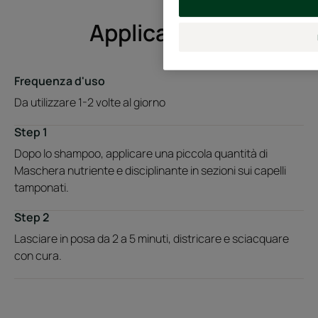
Applicazione
Frequenza d'uso
Da utilizzare 1-2 volte al giorno
Step 1
Dopo lo shampoo, applicare una piccola quantità di
Maschera nutriente e disciplinante in sezioni sui capelli
tamponati.
Step 2
Lasciare in posa da 2 a 5 minuti, districare e sciacquare
con cura.