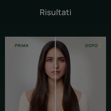
ingestibili. I capelli sono più morbidi, più setosi e più facili da
mettere in piega.
Risultati
Texture avvolgente: arricchita con karité, la formula liscia
i capelli avvolgendoli con una fragranza incantevole.
Consistenza
RACCOLTA DIFFERENZIATA