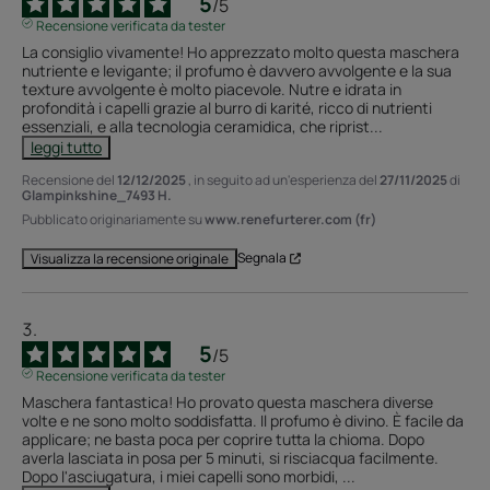
5
/
5
Recensione verificata da tester
La consiglio vivamente! Ho apprezzato molto questa maschera 
nutriente e levigante; il profumo è davvero avvolgente e la sua 
texture avvolgente è molto piacevole. Nutre e idrata in 
profondità i capelli grazie al burro di karité, ricco di nutrienti 
essenziali, e alla tecnologia ceramidica, che riprist
...
leggi tutto
Recensione del
12/12/2025
, in seguito ad un'esperienza del
27/11/2025
di
Glampinkshine_7493 H.
Pubblicato originariamente su
www.renefurterer.com (fr)
Segnala
Visualizza la recensione originale
5
/
5
Recensione verificata da tester
Maschera fantastica! Ho provato questa maschera diverse 
volte e ne sono molto soddisfatta. Il profumo è divino. È facile da 
applicare; ne basta poca per coprire tutta la chioma. Dopo 
averla lasciata in posa per 5 minuti, si risciacqua facilmente. 
Dopo l'asciugatura, i miei capelli sono morbidi, 
...