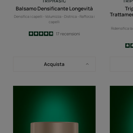
TRIPHASIC
TRI
Balsamo Densificante Longevità
Tri
Trattame
Densifica i capelli - Volumizza - Districa - Rafforza i
capelli
Ridensifica la
4.9
/
5
17
recensioni
-
Acquista
Active
Grow
-
Maschera
fortificante
anti-
rottura