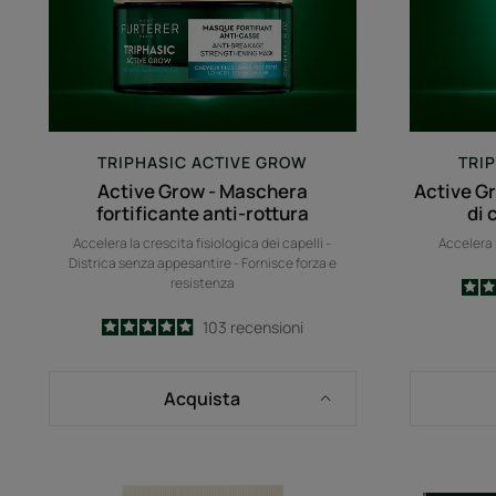
TRIPHASIC ACTIVE GROW
TRI
Active Grow - Maschera
Active G
fortificante anti-rottura
di 
Accelera la crescita fisiologica dei capelli -
Accelera l
Districa senza appesantire - Fornisce forza e
resistenza
4.9
/
5
103
recensioni
-
Acquista
Triphasic