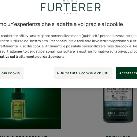
amo un'esperienza che si adatta a voi grazie ai cookie
cicli e soluzioni"
i cookie per offrirvi una migliore personalizzazione (pubblicità personalizzata, ecc.) e
ante l'utilizzo del nostro sito. Per continuare e facilitare la vostra navigazione sul si
rettamente l'uso dei cookie. Altrimenti, è possibile personalizzare l'uso dei cookie. Per
Triphasic
TRIPHAS
 sul trattamento dei dati personali, consultare la nostra informativa sulla privacy cli
Progressive
CAPS
ativa sul trattamento dei dati personali
Trattamento
LUNGHE
Anticaduta
-
ioni cookie
Rifiuta tutti i cookie e chiudi
Accetta tu
Longevità
integrat
&
alimenta
Densità
per
capelli