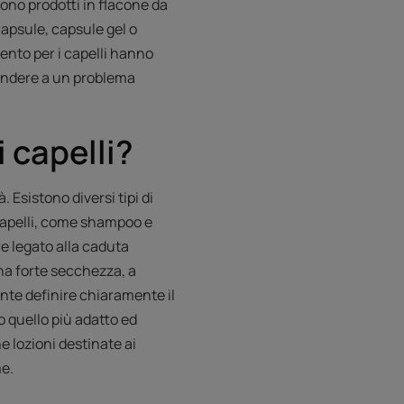
 sono prodotti in flacone da
capsule, capsule gel o
ento per i capelli hanno
pondere a un problema
 capelli?
. Esistono diversi tipi di
i capelli, come shampoo e
re legato alla caduta
na forte secchezza, a
ante definire chiaramente il
so quello più adatto ed
e lozioni destinate ai
me.