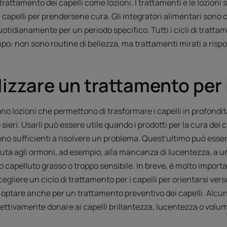
l trattamento dei capelli come lozioni. I trattamenti e le lozioni
capelli per prendersene cura. Gli integratori alimentari sono 
idianamente per un periodo specifico. Tutti i cicli di trattam
mpo: non sono routine di bellezza, ma trattamenti mirati a ris
izzare un trattamento per i
sono lozioni che permettono di trasformare i capelli in profondità
 sieri. Usarli può essere utile quando i prodotti per la cura de
n sono sufficienti a risolvere un problema. Quest'ultimo può esse
uta agli ormoni, ad esempio, alla mancanza di lucentezza, a u
oio capelluto grasso o troppo sensibile. In breve, è molto import
cegliere un ciclo di trattamento per i capelli per orientarsi ver
le optare anche per un trattamento preventivo dei capelli. Alcun
fettivamente donare ai capelli brillantezza, lucentezza o volu