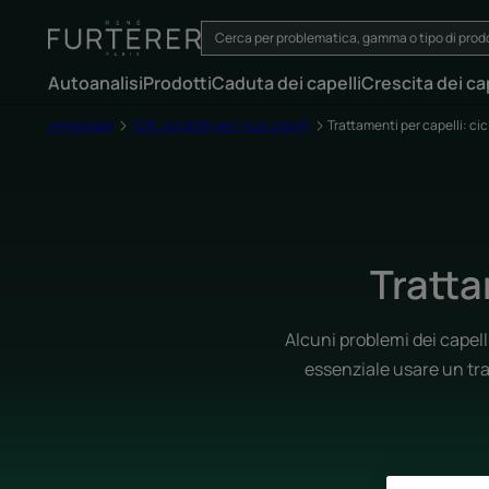
Autoanalisi
Prodotti
Caduta dei capelli
Crescita dei cap
Homepage
Tutti i prodotti per i tuoi capelli
Trattamenti per capelli: cicl
Tratta
Alcuni problemi dei capell
essenziale usare un tr