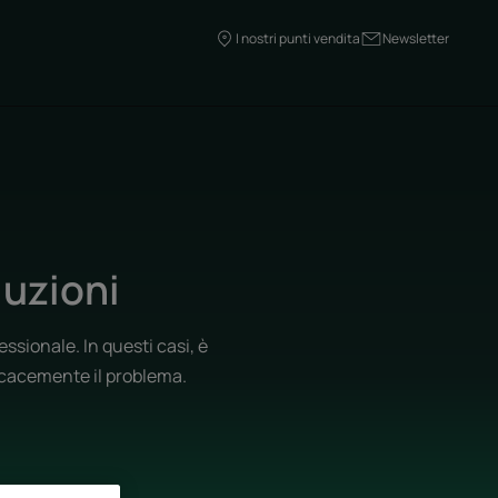
I nostri punti vendita
Newsletter
luzioni
ssionale. In questi casi, è
icacemente il problema.