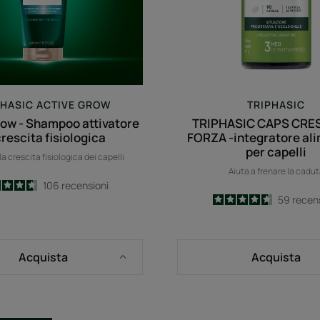
fisiologica
alimenta
per
capelli
PHASIC ACTIVE GROW
TRIPHASIC
row - Shampoo attivatore
TRIPHASIC CAPS CRE
crescita fisiologica
FORZA -integratore al
per capelli
a crescita fisiologica dei capelli
Aiuta a frenare la cadu
4.6
/
5
106
recensioni
4.6
/
5
59
recen
-
-
Acquista
Acquista
Shampoo
Trattam