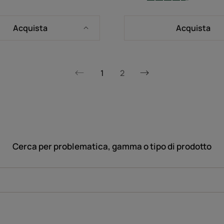
-
Acquista
Acquista
1
2
Pagina
Pagina
successiva
precedente
Cerca per problematica, gamma o tipo di prodotto