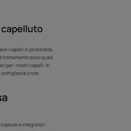
o capelluto
re i capelli in profondità,
li di trattamento sono quasi
 per i nostri capelli. In
 sottigliezza o non
sa
 capsule e integratori