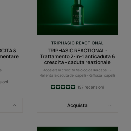
re
anticaduta
&
crescita
-
caduta
reazionale
TRIPHASIC REACTIONAL
SCITA &
TRIPHASIC REACTIONAL -
imentare
Trattamento 2-in-1 anticaduta &
crescita - caduta reazionale
ta
Accelera la crescita fisiologica dei capelli -
Rallenta la caduta dei capelli - Rafforza i capelli
sioni
4.9
/
5
197
recensioni
-
Acquista
ento
Shampoo