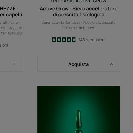
TRIPHASIC ACTIVE GROW
HEZZE -
Active Grow - Siero acceleratore
er capelli
di crescita fisiologica
a rafforzare -
Dona luce e brillantezza - Accelera la crescita
pelli - Apporta
fisiologica dei capelli
ita fisiologica
4.7
/
5
145
recensioni
sioni
-
Acquista
IC
TRIPHASIC
REACTIONAL
TA
-
Trattamento
2-
in-
ore
1