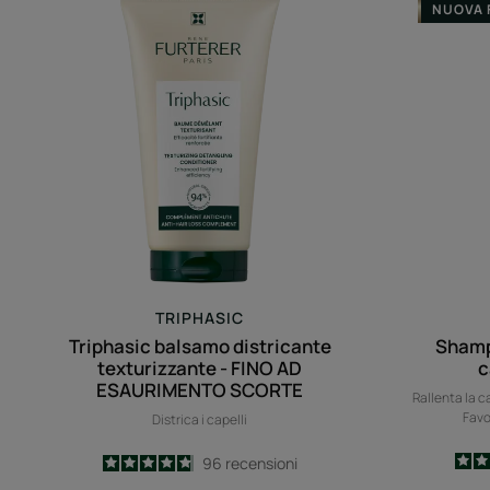
NUOVA 
balsamo
districante
texturizzante
-
FINO
AD
ESAURIMENTO
SCORTE
TRIPHASIC
Triphasic balsamo districante
Shamp
texturizzante - FINO AD
c
ESAURIMENTO SCORTE
Rallenta la ca
Favo
Districa i capelli
4.8
/
5
96
recensioni
-