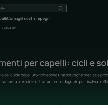
elli
Consigli
I nostri impegni
i e soluzioni
menti per capelli: cicli e so
i e del cuoio capelluto richiedono una soluzione precisa e profe
attamento o un ciclo di trattamento adeguato per risolvere eff