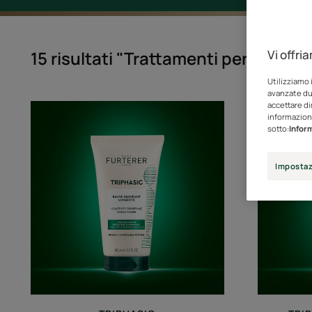
Vi offri
15 risultati "Trattamenti per capelli: 
Utilizziamo 
avanzate dur
accettare di
Balsamo
informazioni
Densificante
sotto:
Inform
Longevità
Impostaz