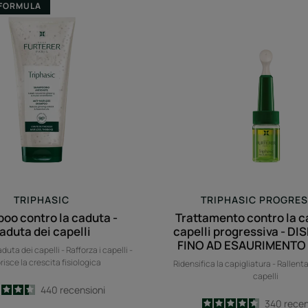
FORMULA
contro
contro
la
la
caduta
caduta
-
dei
caduta
capelli
dei
progres
capelli
-
DISPONI
FINO
AD
ESAURI
SCORTE
TRIPHASIC
TRIPHASIC PROGRES
oo contro la caduta -
Trattamento contro la c
aduta dei capelli
capelli progressiva - D
FINO AD ESAURIMENTO
duta dei capelli - Rafforza i capelli -
risce la crescita fisiologica
Ridensifica la capigliatura - Rallent
capelli
4.4
/
5
440
recensioni
4.6
/
5
340
recen
-