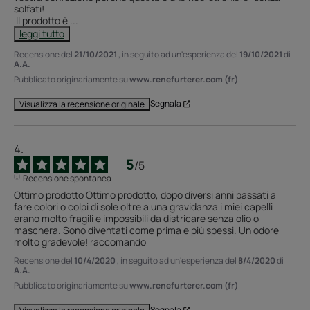
solfati!

 Il prodotto è 
...
leggi tutto
Recensione del
21/10/2021
, in seguito ad un'esperienza del
19/10/2021
di
A.A.
Pubblicato originariamente su
www.renefurterer.com (fr)
Segnala
Visualizza la recensione originale
5
/
5
Recensione spontanea
Ottimo prodotto Ottimo prodotto, dopo diversi anni passati a 
fare colori o colpi di sole oltre a una gravidanza i miei capelli 
erano molto fragili e impossibili da districare senza olio o 
maschera. Sono diventati come prima e più spessi. Un odore 
molto gradevole! raccomando
Recensione del
10/4/2020
, in seguito ad un'esperienza del
8/4/2020
di
A.A.
Pubblicato originariamente su
www.renefurterer.com (fr)
Segnala