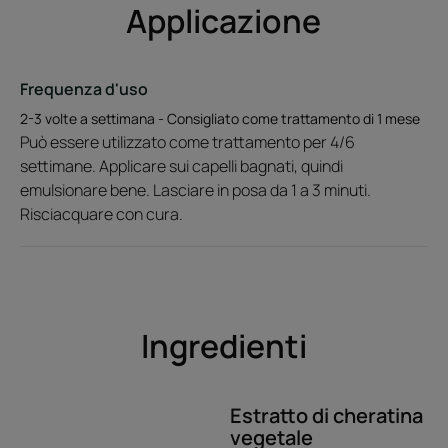
Applicazione
• Deterge delicatamente : i capelli sono raggianti di
bellezza.
• Azione ristrutturante di lunga durata : i capelli sono
Frequenza d'uso
elastici e rigenerati grazie alla formula ricca di tre principi
2-3 volte a settimana - Consigliato come trattamento di 1 mese
attivi naturali ristrutturanti.
Può essere utilizzato come trattamento per 4/6
• Facili da districare : i capelli sono morbidi, più facili da
settimane. Applicare sui capelli bagnati, quindi
mettere in piega e riacquistano tenuta.
emulsionare bene. Lasciare in posa da 1 a 3 minuti.
Risciacquare con cura.
Consistenza
Riciclare
Ingredienti
Benefici della consistenza
Un prodotto galenico senza solfati e senza siliconi, lussuoso e
leggero, sviluppa una schiuma cremosa e impalpabile.
Estratto di cheratina
vegetale