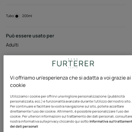
Tubo
Tubo
200ml
Può essere usato per
Adulti
Tipo di capelli
Capelli danneggiati e fragili - Capelli molto danneggiati -
Vi offriamo un'esperienza che si adatta a voi grazie ai
Cura dei capelli senza solfati - Trattamenti senza
cookie
siliconi
Utilizziamo i cookie per offrirvi una migliore personalizzazione (pubblicità
personalizzata, ecc.) e funzionalità avanzate durante l'utilizzo del nostro sito.
Per continuare e facilitare la vostra navigazione sul sito, potete accettare
Esigenze
direttamente l'uso dei cookie. Altrimenti, è possibile personalizzare l'uso dei
Riparazione
cookie. Per ulteriori informazioni sul trattamento dei dati personali, consultare
nostra informativa sulla privacy cliccando qui sotto:
Informativa sul trattamen
dei dati personali