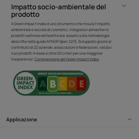
Impatto socio-ambientale del
prodotto
Il Green Impact Index è uno strumento che misura l’impatto
Il trattamento ristrutturante
ambientale e sociale di cosmetici, integratori alimentari e
completo da usare da 2 a 3 volte
prodotti wellness ed healthcare, basato sulla metodologia
descritta nella guida AFNOR Spec 2215. Sviluppato grazie al
all'anno.
contributo di 22 aziende, associazioni e federazioni, valuta i
tuoi prodotti in base a oltre 50 criteri per una maggiore
trasparenza!
Comprensione del Green Impact Index
Vantaggio
Deterge delicatamente e ristruttura i capelli ultra-
danneggiati, fragili e indeboliti con un 'trattamento
rigenerante' a base di tre principi attivi naturali
ristrutturanti.
Applicazione
Benefici