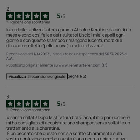
5
/
5
Recensione spontanea
Incredibile, utilizzo l'intera gamma Absolue Kératine da più di un 
mese e sono così felice del risultato! Liscio i miei capelli ogni 
giorno e con questo shampoo rimangono lucenti, morbidi e 
donano un effetto "pelle nuova", lo adoro davvero!
Recensione del
1/4/2023
, in seguito ad un'esperienza del
30/3/2023
di
A.A.
Pubblicato originariamente su
www.renefurterer.com (fr)
Segnala
Visualizza la recensione originale
5
/
5
Recensione spontanea
#senza solfati! Dopo la stiratura brasiliana, il mio parrucchiere 
mi ha consigliato di acquistare uno shampoo senza solfati e un 
trattamento alla cheratina.

 È un peccato che questo non sia scritto chiaramente sulla 
vostra confezione perché questa è una ricerca chiara: senza 