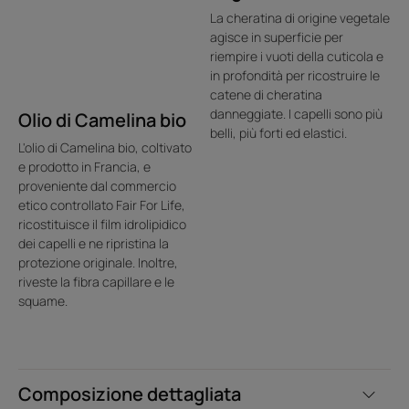
Profumazione
La cheratina di origine vegetale
Un irresistibile mix di note fruttate, floreali e orientali
agisce in superficie per
riempire i vuoti della cuticola e
* Contiene amminoacidi simili a quelli della cheratina dei capelli.
in profondità per ricostruire le
* secondo la norma OECD 301B
catene di cheratina
danneggiate. I capelli sono più
Olio di Camelina bio
belli, più forti ed elastici.
L'olio di Camelina bio, coltivato
e prodotto in Francia, e
proveniente dal commercio
etico controllato Fair For Life,
ricostituisce il film idrolipidico
dei capelli e ne ripristina la
protezione originale. Inoltre,
riveste la fibra capillare e le
squame.
Composizione dettagliata