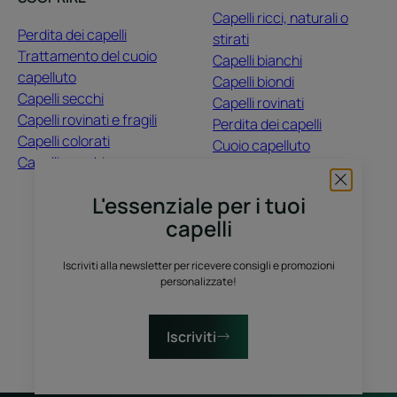
Capelli ricci, naturali o
Perdita dei capelli
stirati
Trattamento del cuoio
Capelli bianchi
capelluto
Capelli biondi
Capelli secchi
Capelli rovinati
Capelli rovinati e fragili
Perdita dei capelli
Capelli colorati
Cuoio capelluto
Capelli opachi
Capelli colorati
Capelli secchi
L'essenziale per i tuoi
capelli
CHI SIAMO
Iscriviti alla newsletter per ricevere consigli e promozioni
Contatti
Domande frequenti
personalizzate!
Raccolta differenziata dei prodotti vendita
Raccolta differenziata dei campioni prova gratuiti
Iscriviti