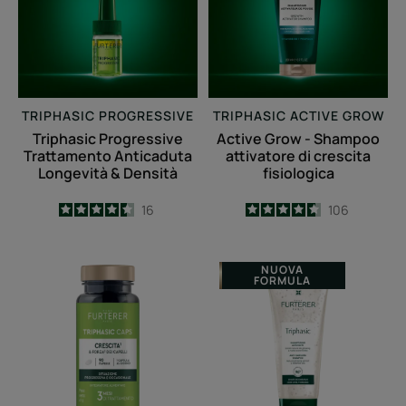
Longevità
attivatore
&
di
Densità
crescita
fisiologica
TRIPHASIC PROGRESSIVE
TRIPHASIC ACTIVE GROW
Triphasic Progressive
Active Grow - Shampoo
Trattamento Anticaduta
attivatore di crescita
Longevità & Densità
fisiologica
4.5
/
5
16
4.6
/
5
106
-
-
TRIPHASIC
Shampoo
NUOVA
FORMULA
CAPS
contro
CRESCITA
la
&
caduta
FORZA
-
-
caduta
integratore
dei