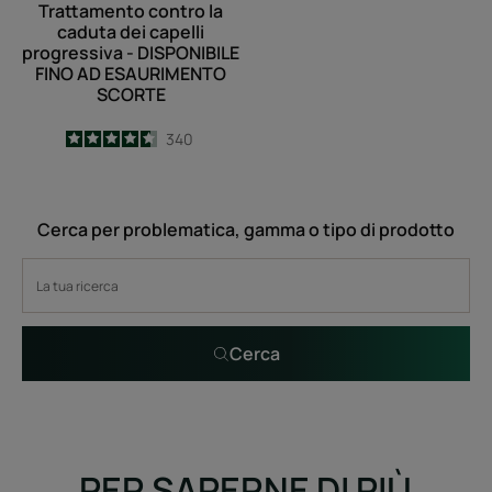
Trattamento contro la
AD
caduta dei capelli
ESAURIMENTO
progressiva - DISPONIBILE
FINO AD ESAURIMENTO
SCORTE
SCORTE
4.6
/
5
340
-
Cerca per problematica, gamma o tipo di prodotto
Cerca
PER SAPERNE DI PIÙ