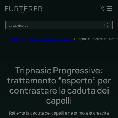
I
nostri
punti
vendita
Homepage
Tutti i prodotti per i tuoi capelli
Triphasic Progressive: tratt
Triphasic Progressive:
trattamento “esperto” per
contrastare la caduta dei
capelli
Rallenta la caduta dei capelli e ne stimola la crescita