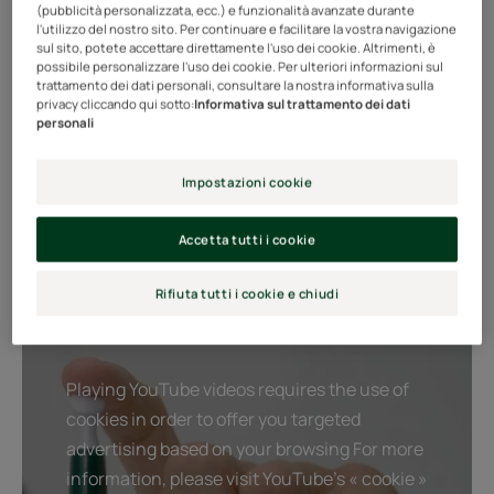
nell'innovazione.
(pubblicità personalizzata, ecc.) e funzionalità avanzate durante
l'utilizzo del nostro sito. Per continuare e facilitare la vostra navigazione
Sempre più efficiente e facile da usare.
sul sito, potete accettare direttamente l'uso dei cookie. Altrimenti, è
possibile personalizzare l'uso dei cookie. Per ulteriori informazioni sul
LA CADUTA DEI CAPELLI SI PUO’ CONTRASTARE!
trattamento dei dati personali, consultare la nostra informativa sulla
privacy cliccando qui sotto:
Informativa sul trattamento dei dati
TRIPHASIC PROGRESSIVE offre un approccio nuovo:
personali
una doppia azione rinforzante e trattante.
Questo nuovo trattamento Rene Furterer contro la
Impostazioni cookie
caduta dei capelli migliora il rinnovamento dei cicli
piliferi, agendo su ogni fase della vita dei capelli per
Accetta tutti i cookie
rallentarne la caduta, stimolarne la crescita fisiologica e
Rifiuta tutti i cookie e chiudi
contrastare l’irrigidimento delle fibre.
Playing YouTube videos requires the use of
cookies in order to offer you targeted
advertising based on your browsing For more
information, please visit YouTube's « cookie »