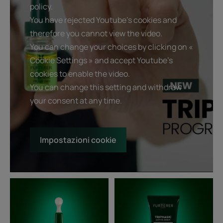
policy.
You have rejected Youtube's cookies and
therefore you cannot view the video.
You can change your choices by clicking on «
Cookie Settings » and accept Youtube's
cookies to enable the video.
You can change this setting and withdraw
your consent at any time.
Impostazioni cookie
Triphasic
Active
Progressive
Grow
Trattamento
-
Anticaduta
Shampoo