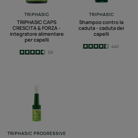
alimentare
capelli
per
TRIPHASIC
TRIPHASIC
capelli
TRIPHASIC CAPS
Shampoo contro la
CRESCITA & FORZA -
caduta - caduta dei
integratore alimentare
capelli
per capelli
4.4
/
5
440
4.6
/
5
59
-
-
Trattamento
contro
la
caduta
dei
capelli
progressiva
-
DISPONIBILE
TRIPHASIC PROGRESSIVE
FINO