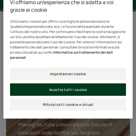
Vi offriamo un'esperienza che si adatta a voi
grazie ai cookie
3 risultati "Okara Blond"
Utilizziamo i cookie per offrirvi una migliore personalizzazione
(pubblicità personalizzata, ecc.) e funzionalità avanzate durante
l'utilizzo del nostro sito. Per continuare e facilitare la vostra navigazione
Il Rituale Blonde Brightening risveglia e illumina
sul sito, potete accettare direttamente l'uso dei cookie. Altrimenti, è
naturalmente i capelli biondi. Grazie al principio attivo di
possibile personalizzare l'uso dei cookie. Per ulteriori informazioni sul
trattamento dei dati personali, consultare la nostra informativa sulla
derivazione naturale RefletLumièreTM, formulato a
privacy cliccando qui sotto:
Informativa sul trattamento dei dati
personali
base di buccia di limone ed estratto di canna da
zucchero, questo rituale schiarisce e ravviva la
Impostazioni cookie
luminosità dei capelli biondi naturali, schiariti o
decolorati. Ricco di aminoacidi simili a quelli della
Accetta tutti i cookie
cheratina, l’estratto naturale di Okara aiuta a
ristrutturare i capelli. Senza siliconi.
Rifiuta tutti i cookie e chiudi
Playing YouTube videos requires the use of
cookies in order to offer you targeted