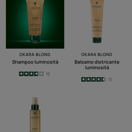
luminosità
districante
luminosità
OKARA BLOND
OKARA BLOND
Shampoo luminosità
Balsamo districante
luminosità
3.8
/
5
16
4.5
/
5
13
-
-
Spray
schiarente