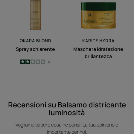
OKARA
BLOND
KARITÉ
HYDRA
Spray schiarente
Maschera idratazione
brillantezza
2
/
5
4
-
Recensioni su Balsamo districante
luminosità
Vogliamo sapere cosa ne pensi! La tua opinione è
importante per noi.