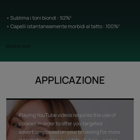
• Sublima i toni biondi : 92%¹
• Capelli istantaneamente morbidi al tatto : 100%¹
Mostra fonti
APPLICAZIONE
Playing YouTube videos requires the use of
cookies in order to offer you targeted
advertising based on your browsing For more