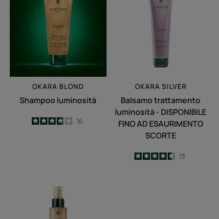
luminosità
-
DISPONIBILE
FINO
AD
ESAURIMENTO
SCORTE
OKARA
BLOND
OKARA
SILVER
Shampoo luminosità
Balsamo trattamento
luminosità - DISPONIBILE
3.8
/
5
16
FINO AD ESAURIMENTO
-
SCORTE
4.5
/
5
13
-
Spray
Maschera
schiarente
idratazione
brillantezza