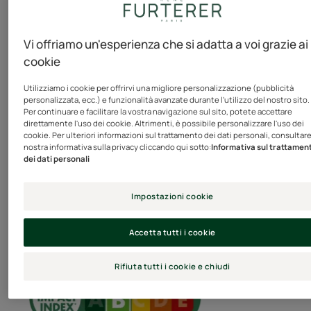
Vi offriamo un'esperienza che si adatta a voi grazie ai
Vedi altro
L’OPINIONE DEL NOSTRO ESPERTO
cookie
Utilizziamo i cookie per offrirvi una migliore personalizzazione (pubblicità
personalizzata, ecc.) e funzionalità avanzate durante l'utilizzo del nostro sito.
Per continuare e facilitare la vostra navigazione sul sito, potete accettare
Impatto socio-ambientale del
direttamente l'uso dei cookie. Altrimenti, è possibile personalizzare l'uso dei
I capelli biondi spesso
cookie. Per ulteriori informazioni sul trattamento dei dati personali, consultare
prodotto
nostra informativa sulla privacy cliccando qui sotto:
Informativa sul trattamen
sembrano mancare di
dei dati personali
Il Green Impact Index è uno strumento che misura l’impatto
morbidezza e lucentezza.
ambientale e sociale di cosmetici, integratori alimentari e
Efficace senza tempo di posa,
prodotti wellness ed healthcare, basato sulla metodologia
Impostazioni cookie
descritta nella guida AFNOR Spec 2215. Sviluppato grazie al
questo balsamo illuminante
contributo di 22 aziende, associazioni e federazioni, valuta i
ravviva i capelli biondi e ne
tuoi prodotti in base a oltre 50 criteri per una maggiore
Accetta tutti i cookie
esalta i riflessi.
trasparenza!
Comprensione del Green Impact Index
Rifiuta tutti i cookie e chiudi