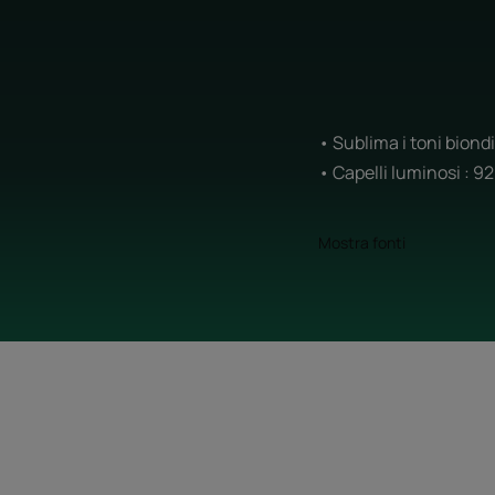
• Sublima i toni biond
• Capelli luminosi : 9
Mostra fonti