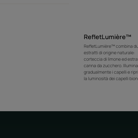
RefletLumière™
RefletLumière™ combina d
estratti di origine naturale:
corteccia di limone ed estra
canna da zucchero. Illumina
gradualmente i capelli e ripr
la luminosità dei capelli bion