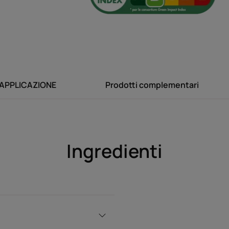
natu
APPLICAZIONE
Prodotti complementari
Benefici
• Schiarisce e illumina naturalmente i capelli
* secondo la norma OECD 301B
Ingredienti