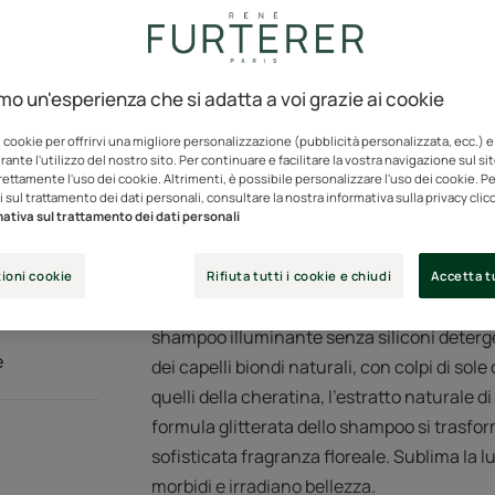
Senza siliconi.
Tubo
Tubo
200ml
Tu
25
amo un'esperienza che si adatta a voi grazie ai cookie
i cookie per offrirvi una migliore personalizzazione (pubblicità personalizzata, ecc.) e
ante l'utilizzo del nostro sito. Per continuare e facilitare la vostra navigazione sul si
Punti vendit
rettamente l'uso dei cookie. Altrimenti, è possibile personalizzare l'uso dei cookie. Per
 sul trattamento dei dati personali, consultare la nostra informativa sulla privacy cli
ativa sul trattamento dei dati personali
ioni cookie
Rifiuta tutti i cookie e chiudi
Accetta tu
Arricchito con il principio attivo di origin
shampoo illuminante senza siliconi deterge
e
dei capelli biondi naturali, con colpi di sole
quelli della cheratina, l’estratto naturale di
formula glitterata dello shampoo si trasfo
sofisticata fragranza floreale. Sublima la lu
morbidi e irradiano bellezza.