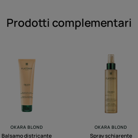
Prodotti complementari
Balsamo
Spray
districante
schiarente
luminosità
OKARA
BLOND
OKARA
BLOND
Balsamo districante
Spray schiarente