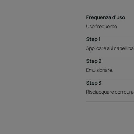
Frequenza d'uso
Uso frequente
Step 1
Applicare sui capelli ba
Step 2
Emulsionare.
Step 3
Risciacquare con cura.