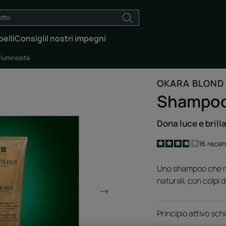
elli
Consigli
I nostri impegni
luminosità
OKARA BLOND
Shampoo
Dona luce e brilla
3.8
/
5
16
recen
-
Uno shampoo che rav
naturali, con colpi 
Principio attivo sc