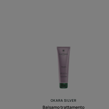
Balsamo
trattamento
luminosità
-
DISPONIBILE
FINO
AD
ESAURIMENTO
SCORTE
OKARA
SILVER
Balsamo trattamento