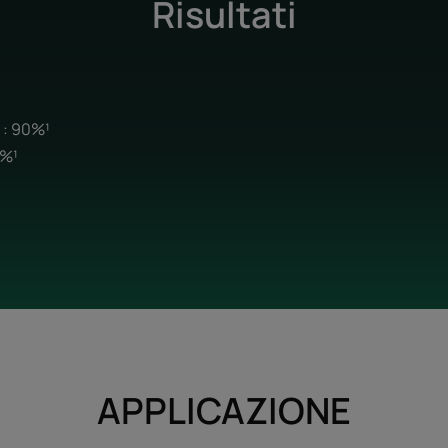
Risultati
i : 90%¹
2%¹
APPLICAZIONE