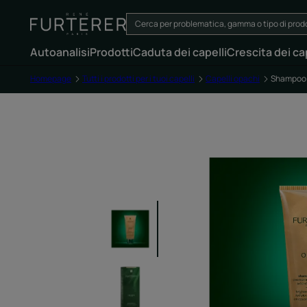
Autoanalisi
Prodotti
Caduta dei capelli
Crescita dei cap
Homepage
Tutti i prodotti per i tuoi capelli
Capelli opachi
Shampoo 