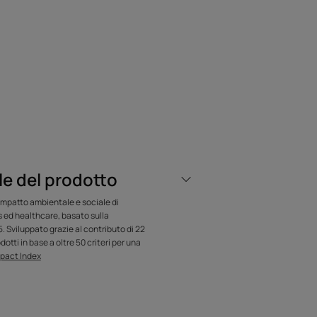
NOSTRO ESPERTO
on una base
e del prodotto
 delicata e un pH
impatto ambientale e sociale di
s ed healthcare, basato sulla
 shampoo senza
 Sviluppato grazie al contributo di 22
dotti in base a oltre 50 criteri per una
 delicatamente e
pact Index
lli per un effetto
 dal sole' molto