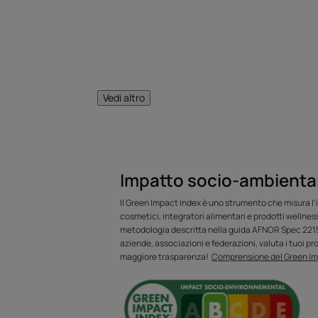
L’OPINIONE DEL 
Vedi altro
Formulato c
Impatto socio-ambiental
detergente molto
Il Green Impact Index è uno strumento che misura l’
cosmetici, integratori alimentari e prodotti wellnes
acido, questo
metodologia descritta nella guida AFNOR Spec 2215.
aziende, associazioni e federazioni, valuta i tuoi pro
siliconi deterge
maggiore trasparenza!
Comprensione del Green Im
schiarisce i cape
“capelli baciati