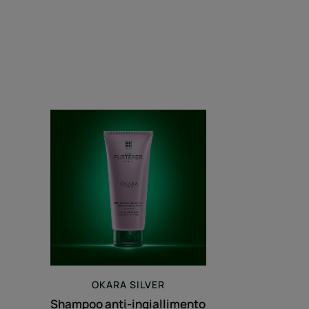
Shampoo
anti-
ingiallimento
OKARA
SILVER
Shampoo anti-ingiallimento