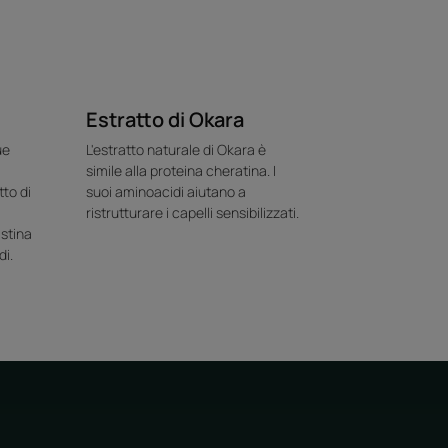
Estratto di Okara
ue
L'estratto naturale di Okara è
simile alla proteina cheratina. I
tto di
suoi aminoacidi aiutano a
ristrutturare i capelli sensibilizzati.
istina
di.