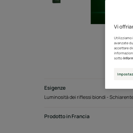
Vi offri
Utilizziamo 
avanzate dur
accettare di
informazioni
sotto:
Inform
Impostaz
Esigenze
Luminosità dei riflessi biondi - Schiarent
Prodotto in Francia