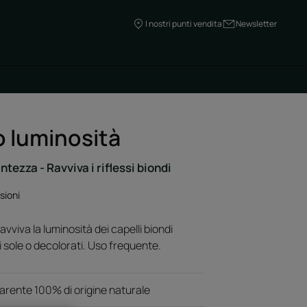
I nostri punti vendita
Newsletter
 luminosità
ntezza - Ravviva i riflessi biondi
sioni
viva la luminosità dei capelli biondi
di sole o decolorati. Uso frequente.
hiarente 100% di origine naturale