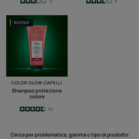
3.2
/
5
13
3.5
/
5
8
-
-
Shampoo
NUOVO
protezione
colore
COLOR GLOW CAPELLI
Shampoo protezione
colore
4.6
/
5
55
-
Cerca per problematica, gamma o tipo di prodotto