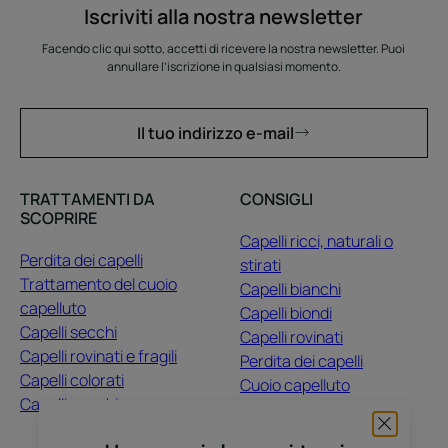
Iscriviti alla nostra newsletter
Facendo clic qui sotto, accetti di ricevere la nostra newsletter. Puoi
annullare l’iscrizione in qualsiasi momento.
Il tuo indirizzo e-mail
TRATTAMENTI DA
CONSIGLI
SCOPRIRE
Capelli ricci, naturali o
Perdita dei capelli
stirati
Trattamento del cuoio
Capelli bianchi
capelluto
Capelli biondi
Capelli secchi
Capelli rovinati
Capelli rovinati e fragili
Perdita dei capelli
Capelli colorati
Cuoio capelluto
Capelli opachi
Capelli colorati
Capelli secchi