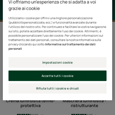
Vi offriamo un'esperienza che si adatta a voi
grazie ai cookie
Utilizziamo i cookie per offrirvi una migliore personalizzazione
(pubblicità personalizzata, ecc.) e funzionalità avanzate durante
l'utilizzo del nostro sito. Per continuare e facilitare la vostra navigazione
3 risultati "Color Glow"
sul sito, potete accettare direttamente l'uso dei cookie. Altrimenti, è
possibile personalizzare l'uso dei cookie. Per ulteriori informazioni sul
trattamento dei dati personali, consultare la nostra informativa sulla
Crema
Maschera
NUOVO
NUOVO
privacy cliccando qui sotto:
Informativa sul trattamento dei dati
luminosità
luminosità
personali
termo-
-
protettiva
ristrutturante
Impostazioni cookie
Accetta tutti i cookie
Rifiuta tutti i cookie e chiudi
COLOR GLOW
COLOR GLOW
Crema luminosità termo-
Maschera luminosità -
protettiva
ristrutturante