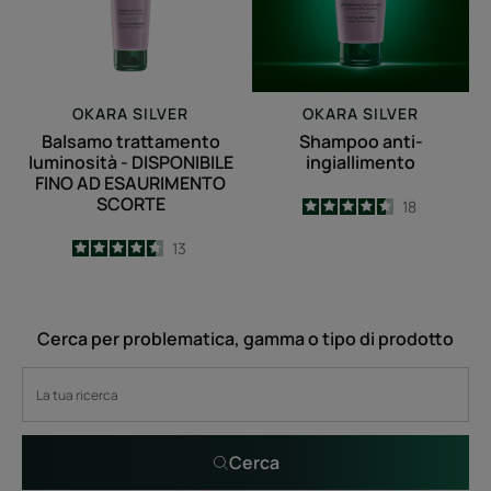
FINO
AD
ESAURIMENTO
SCORTE
OKARA SILVER
OKARA SILVER
Balsamo trattamento
Shampoo anti-
luminosità - DISPONIBILE
ingiallimento
FINO AD ESAURIMENTO
SCORTE
4.5
/
5
18
-
4.5
/
5
13
-
Cerca per problematica, gamma o tipo di prodotto
Cerca