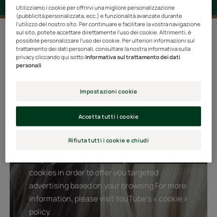
Utilizziamo i cookie per offrirvi una migliore personalizzazione
(pubblicità personalizzata, ecc.) e funzionalità avanzate durante
l'utilizzo del nostro sito. Per continuare e facilitare la vostra navigazione
2 risultati "Okara Silver"
sul sito, potete accettare direttamente l'uso dei cookie. Altrimenti, è
possibile personalizzare l'uso dei cookie. Per ulteriori informazioni sul
trattamento dei dati personali, consultare la nostra informativa sulla
Ricco di aminoacidi simili a quelli della cheratina,
privacy cliccando qui sotto:
Informativa sul trattamento dei dati
personali
l’estratto naturale di Okara aiuta a ristrutturare i capelli
rovinati. I capelli argentati e bianchi sono valorizzati,
Impostazioni cookie
rivelando un colore puro e accattivante con riflessi
radiosi; i capelli biondo platino e biondo ghiaccio brillano
Accetta tutti i cookie
grazie a riflessi freddi. Senza siliconi.
Rifiuta tutti i cookie e chiudi
Playing YouTube videos requires the use of
cookies in order to offer you targeted
advertising based on your browsing For more
information, please visit YouTube's « cookie »
policy.