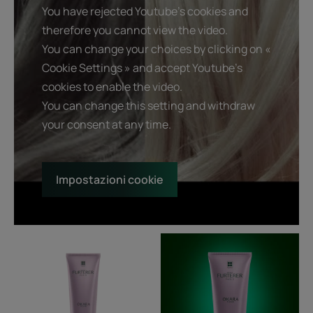
You have rejected Youtube's cookies and
therefore you cannot view the video.
You can change your choices by clicking on «
Cookie Settings » and accept Youtube's
cookies to enable the video.
You can change this setting and withdraw
your consent at any time.
Impostazioni cookie
Balsamo
Shampoo
trattamento
anti-
luminosità
ingiallimento
-
DISPONIBILE