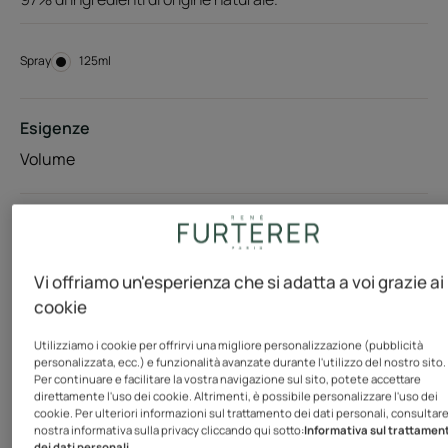
Spray
Spray
125ml
Esigenze
Volume
Prodotto in Francia
Questo spray volumizzante senza risciacquo per capelli
Vi offriamo un'esperienza che si adatta a voi grazie ai
sottili aiuta a sollevare le radici e dona consistenza alle
cookie
lunghezze grazie all'estratto naturale di Carruba. La sua
texture fine e leggera dal finish naturale non irrigidisce i
Utilizziamo i cookie per offrirvi una migliore personalizzazione (pubblicità
personalizzata, ecc.) e funzionalità avanzate durante l'utilizzo del nostro sito.
capelli. I capelli ritrovano corpo e un volume a lunga
Per continuare e facilitare la vostra navigazione sul sito, potete accettare
direttamente l'uso dei cookie. Altrimenti, è possibile personalizzare l'uso dei
durata.
cookie. Per ulteriori informazioni sul trattamento dei dati personali, consultare
nostra informativa sulla privacy cliccando qui sotto:
Informativa sul trattamen
dei dati personali