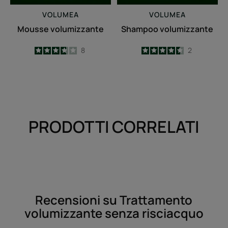
VOLUMEA
VOLUMEA
Mousse volumizzante
Shampoo volumizzante
3.8
/
5
8
4.5
/
5
2
-
-
PRODOTTI CORRELATI
Recensioni su Trattamento
volumizzante senza risciacquo