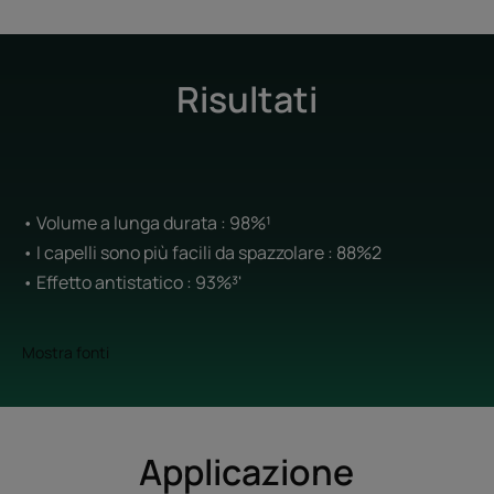
Risultati
• Volume a lunga durata : 98%¹
• I capelli sono più facili da spazzolare : 88%2
• Effetto antistatico : 93%³'
Mostra fonti
Applicazione