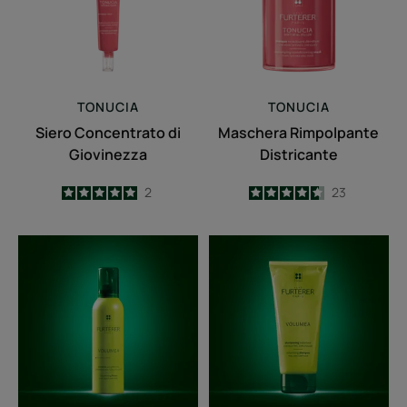
TONUCIA
TONUCIA
Siero Concentrato di
Maschera Rimpolpante
Giovinezza
Districante
5
/
5
2
4.6
/
5
23
-
-
Mousse
Shampoo
volumizzante
volumizzante