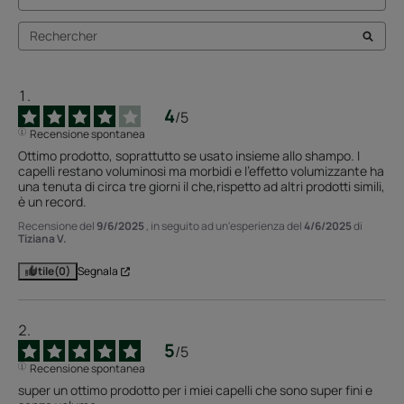
4
/
5
Recensione spontanea
Ottimo prodotto, soprattutto se usato insieme allo shampo. I 
capelli restano voluminosi ma morbidi e l'effetto volumizzante ha 
una tenuta di circa tre giorni il che,rispetto ad altri prodotti simili, 
è un record.
Recensione del
9/6/2025
, in seguito ad un'esperienza del
4/6/2025
di
Tiziana V.
Utile
(0)
Segnala
5
/
5
Recensione spontanea
super un ottimo prodotto per i miei capelli che sono super fini e 