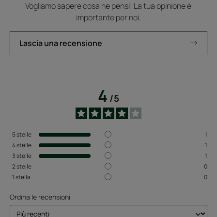
Vogliamo sapere cosa ne pensi! La tua opinione è
importante per noi.
Lascia una recensione
4
/
5
5
stelle
1
4
stelle
1
3
stelle
1
2
stelle
0
1
stella
0
Ordina le recensioni