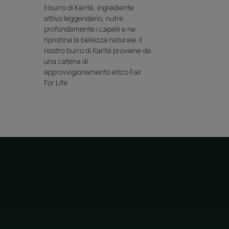
Il burro di Karité, ingrediente
attivo leggendario, nutre
profondamente i capelli e ne
ripristina la bellezza naturale. Il
Burro di Karité, leggendario principio
nostro burro di Karité proviene da
hezze secche e danneggiate, mentre le
una catena di
trovare elasticità e resistenza.
approvvigionamento etico Fair
For Life
TTA AL TATTO : deliziosamente
elastici, lucidi e facili da mettere in piega.