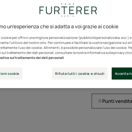
Ingredienti
Se
naturali
amo un'esperienza che si adatta a voi grazie ai cookie
i cookie per offrirvi una migliore personalizzazione (pubblicità personalizzata, ecc.) e
Trattamento di bel
ante l'utilizzo del nostro sito. Per continuare e facilitare la vostra navigazione sul si
rettamente l'uso dei cookie. Altrimenti, è possibile personalizzare l'uso dei cookie. Per
 sul trattamento dei dati personali, consultare la nostra informativa sulla privacy cli
Principi attivi natur
ativa sul trattamento dei dati personali
senza siliconi.
ioni cookie
Rifiuta tutti i cookie e chiudi
Accetta tu
Flacone con erogatore
Punti vendit