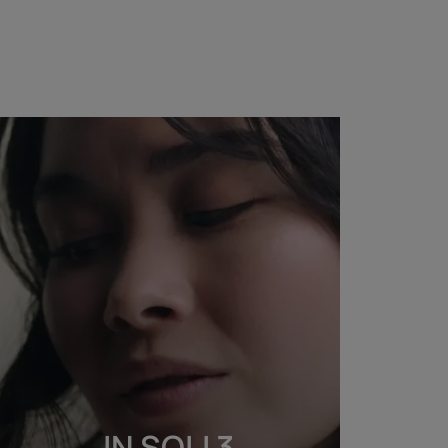
Trattamento
notte
nutrizione
intensa
KARITÉ
NUTRI
Trattamento notte
nutrizione intensa
IN SOLI 3