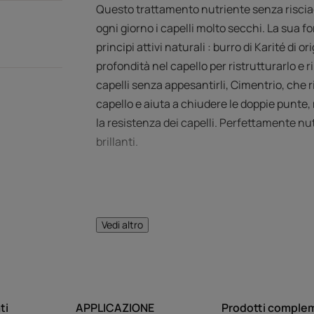
Questo trattamento nutriente senza riscia
ogni giorno i capelli molto secchi. La sua 
principi attivi naturali : burro di Karité di or
profondità nel capello per ristrutturarlo e rin
capelli senza appesantirli, Cimentrio, che ri
capello e aiuta a chiudere le doppie punte,
la resistenza dei capelli. Perfettamente nutr
brillanti.
Vedi altro
L’OPINIONE DEL 
ti
APPLICAZIONE
Prodotti comple