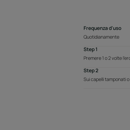
Frequenza d'uso
Quotidianamente
Step 1
Premere 1 o 2 volte l'e
Step 2
Sui capelli tamponati o 