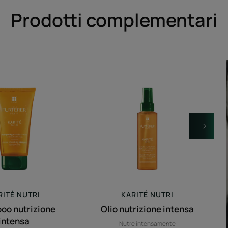
Prodotti complementari
Shampoo
Olio
nutrizione
nutrizione
intensa
intensa
RITÉ
NUTRI
KARITÉ
NUTRI
oo nutrizione
Olio nutrizione intensa
intensa
Nutre intensamente