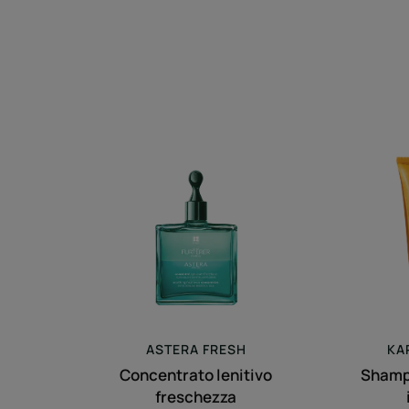
Concentrato
lenitivo
freschezza
ASTERA
FRESH
KA
Concentrato lenitivo
Shamp
freschezza