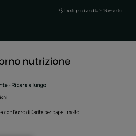
I nostri punti vendita
Newsletter
orno nutrizione
te - Ripara a lungo
ioni
 con Burro di Karité per capelli molto