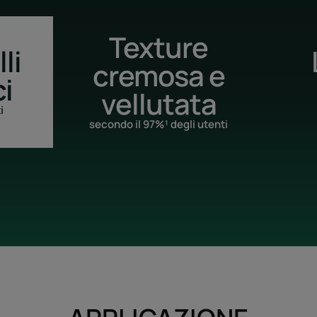
Texture
li
cremosa e
ci
vellutata
i
secondo il 97%¹ degli utenti