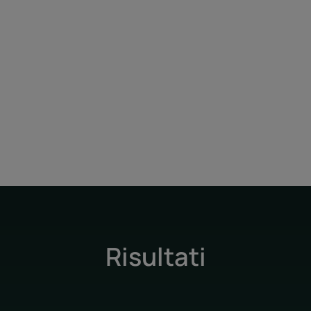
Benefici
• UNA NUTRIZIONE QUOTIDIANA PERFETTA : il 
attivo naturale, nutre in profondità le lung
microproteine del Grano aiutano i capelli a ri
• TEXTURE SENSORIALE E FONDENTE ASCIU
vellutata, la formula è asciutta al tatto.
• CAPELLI SUBLIMATI : i capelli sono sublimati, 
Risultati