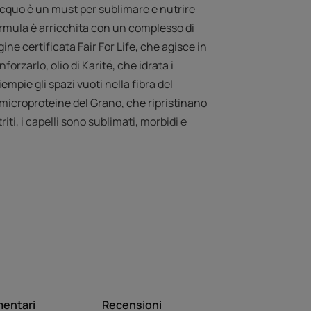
cquo è un must per sublimare e nutrire
formula è arricchita con un complesso di
igine certificata Fair For Life, che agisce in
forzarlo, olio di Karité, che idrata i
empie gli spazi vuoti nella fibra del
 microproteine del Grano, che ripristinano
iti, i capelli sono sublimati, morbidi e
NOSTRO ESPERTO
mentari
Recensioni