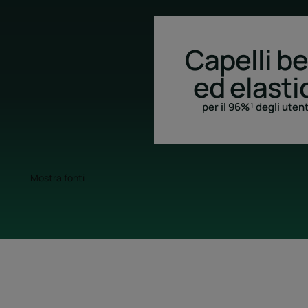
Capelli bel
ed elasti
per il 96%¹ degli utent
Mostra fonti