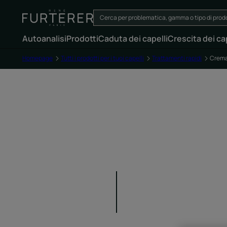
Autoanalisi
Prodotti
Caduta dei capelli
Crescita dei cap
Homepage
Tutti i prodotti per i tuoi capelli
Trattamenti rapidi
Crema