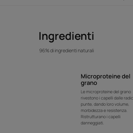
Il Burro di Ka
estratto
eccezionalmen
Ingredienti
contiene aci
essenziali, acidi 
96% di ingredienti naturali
vitamine 
Microproteine del
grano
Le microproteine del grano
rivestono i capelli dalle radic
punte, dando loro volume,
Vantaggio
morbidezza e resistenza.
Un trattamento di bellezza essenziale per 
Ristrutturano i capelli
danneggiati.
non grassa, ricca e vellutata, senza risciacqu
secchi.