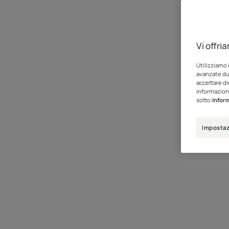
Vi offri
Utilizziamo 
avanzate dur
accettare di
informazioni
sotto:
Inform
Impostaz