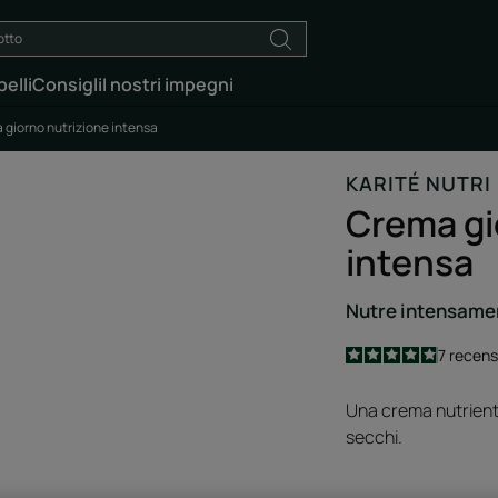
elli
Consigli
I nostri impegni
 giorno nutrizione intensa
KARITÉ NUTRI
Crema gi
intensa
Nutre intensamen
4.9
/
5
7
recens
-
Una crema nutriente
secchi.