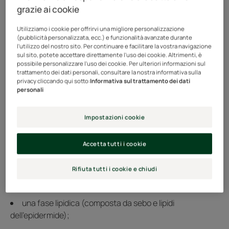
azioni di barriera
grazie ai cookie
simultanee in direzioni
Utilizziamo i cookie per offrirvi una migliore personalizzazione
opposte.
(pubblicità personalizzata, ecc.) e funzionalità avanzate durante
l'utilizzo del nostro sito. Per continuare e facilitare la vostra navigazione
sul sito, potete accettare direttamente l'uso dei cookie. Altrimenti, è
possibile personalizzare l'uso dei cookie. Per ulteriori informazioni sul
Protegge dalle aggressioni esterne contrastando la
trattamento dei dati personali, consultare la nostra informativa sulla
penetrazione di sostanze estranee (raggi UV,
privacy cliccando qui sotto:
Informativa sul trattamento dei dati
inquinamento, ecc.).
personali
Impedisce la fuga di elementi idratanti e nutrienti
Impostazioni cookie
essenziali.
Il film idrolipidico avvolge i capelli e il cuoio capelluto in
Accetta tutti i cookie
modo che non siano a contatto diretto con l'esterno.
Rifiuta tutti i cookie e chiudi
Dotato di un pH leggermente acido, contiene due fasi:
una fase lipidica (composta da sebo e lipidi
dell'epidermide);