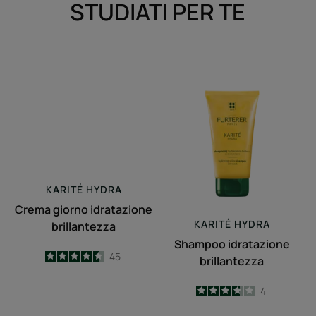
STUDIATI PER TE
Crema
Shampoo
giorno
idratazione
idratazione
brillantezza
brillantezza
KARITÉ
HYDRA
Crema giorno idratazione
KARITÉ
HYDRA
brillantezza
Shampoo idratazione
4.6
/
5
45
brillantezza
-
3.8
/
5
4
-