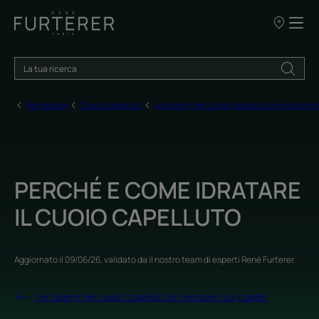
I
nostri
punti
vendita
Homepage
Cuoio capelluto
I problemi del cuoio capelluto si riversano s
PERCHÉ E COME IDRATARE
IL CUOIO CAPELLUTO
Aggiornato il
09/06/26
, validato da
il nostro team di esperti René Furterer
.
I problemi del cuoio capelluto si riversano sui capelli