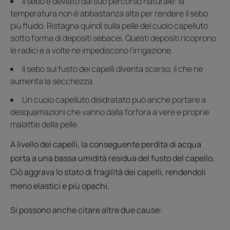
Il sebo è deviato dal suo percorso naturale: la
temperatura non è abbastanza alta per rendere il sebo
più fluido. Ristagna quindi sulla pelle del cuoio capelluto
sotto forma di depositi sebacei. Questi depositi ricoprono
le radici e a volte ne impediscono l'irrigazione.
Il sebo sul fusto dei capelli diventa scarso, il che ne
aumenta la secchezza.
Un cuoio capelluto disidratato può anche portare a
desquamazioni che vanno dalla forfora a vere e proprie
malattie della pelle.
A livello dei capelli, la conseguente perdita di acqua
porta a una bassa umidità residua del fusto del capello.
Ciò aggrava lo stato di fragilità dei capelli, rendendoli
meno elastici e più opachi.
Si possono anche citare altre due cause: