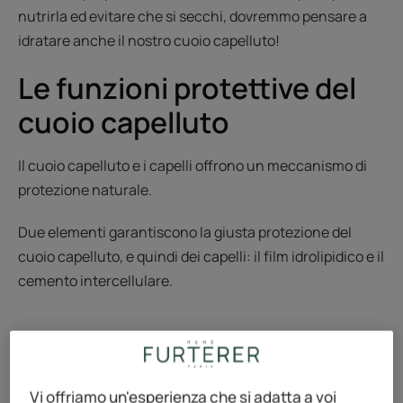
nutrirla ed evitare che si secchi, dovremmo pensare a
idratare anche il nostro cuoio capelluto!
Le funzioni protettive del
cuoio capelluto
Il cuoio capelluto e i capelli offrono un meccanismo di
protezione naturale.
Due elementi garantiscono la giusta protezione del
cuoio capelluto, e quindi dei capelli: il film idrolipidico e il
cemento intercellulare.
Il film idrolipidico offre due
Vi offriamo un'esperienza che si adatta a voi