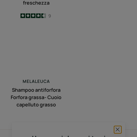
freschezza
4.4
/
5
9
-
Shampoo
antiforfora
Forfora
grassa-
Cuoio
capelluto
grasso
MELALEUCA
Shampoo antiforfora
Forfora grassa- Cuoio
capelluto grasso