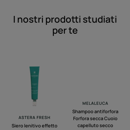
I nostri prodotti studiati
per te
Siero
Shampoo
lenitivo
antiforfora
effetto
Forfora
freschezza
secca
Cuoio
capelluto
secco
MELALEUCA
Shampoo antiforfora
ASTERA
FRESH
Forfora secca Cuoio
capelluto secco
Siero lenitivo effetto