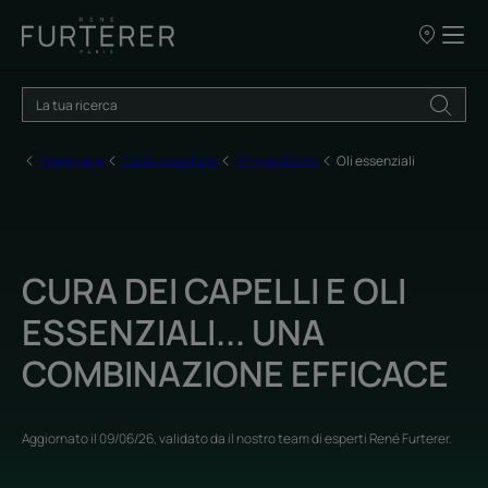
I
nostri
punti
vendita
Homepage
Cuoio capelluto
RF specialista
Oli essenziali
CURA DEI CAPELLI E OLI
ESSENZIALI... UNA
COMBINAZIONE EFFICACE
Aggiornato il
09/06/26
, validato da
il nostro team di esperti René Furterer
.