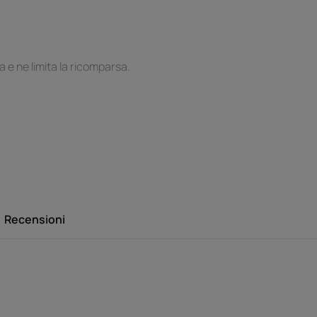
a e ne limita la ricomparsa.
one combinata dell'olio di cartamo e
Recensioni