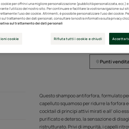
Previene la ricompar
i cookie per offrirvi una migliore personalizzazione (pubblicità personalizzata, ecc.) e
a settimana
ante l'utilizzo del nostro sito. Per continuare e facilitare la vostra navigazione sul si
rettamente l'uso dei cookie. Altrimenti, è possibile personalizzare l'uso dei cookie. Per
 sul trattamento dei dati personali, consultare la nostra informativa sulla privacy cli
Senza siliconi.
ativa sul trattamento dei dati personali
ioni cookie
Rifiuta tutti i cookie e chiudi
Accetta tu
Tubo
Tubo
150ml
Punti vendit
Questo shampoo antiforfora, formulato per 
capelluto squamoso per ridurre la forfora e
cocktail di principi attivi mirati e all' olio 
purificato e deterso, la sensazione di disagio
ristrutturato. Privi di impurità, i capelli r