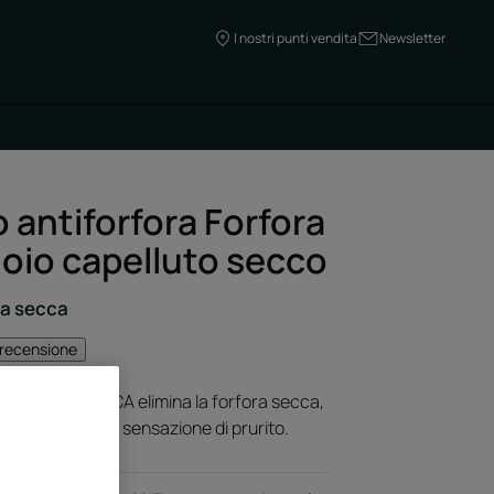
I nostri punti vendita
Newsletter
antiforfora Forfora
oio capelluto secco
ra secca
 recensione
fora MELALEUCA elimina la forfora secca,
arsa e lenisce la sensazione di prurito.