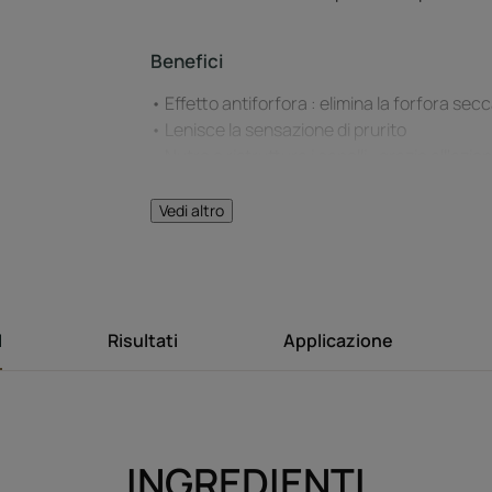
Benefici
• Effetto antiforfora : elimina la forfora secc
• Lenisce la sensazione di prurito
• Nutre e ristruttura i capelli : grazie all'azi
dell’Amisol Trio.
Vedi altro
I
Risultati
Applicazione
INGREDIENTI