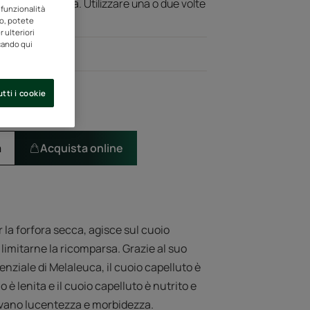
sa della forfora. Utilizzare una o due volte
 funzionalità
to, potete
 ulteriori
ccando qui
tti i cookie
a
Acquista online
la forfora secca, agisce sul cuoio
 limitarne la ricomparsa. Grazie al suo
essenziale di Melaleuca, il cuoio capelluto è
 è lenita e il cuoio capelluto è nutrito e
itrovano lucentezza e morbidezza.