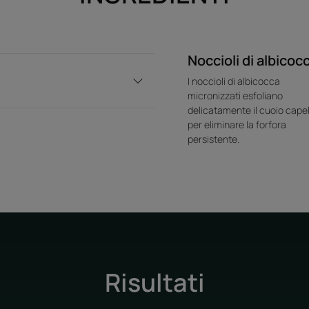
Noccioli di albicoc
I noccioli di albicocca
micronizzati esfoliano
delicatamente il cuoio capel
per eliminare la forfora
persistente.
Risultati