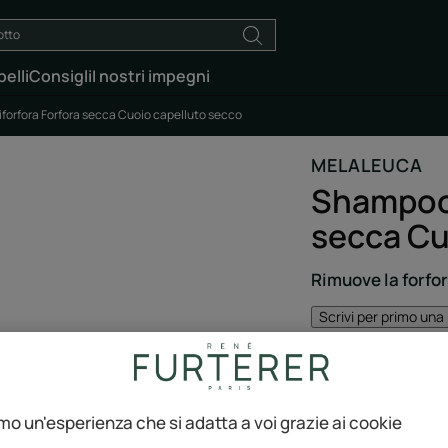
elli
Consigli
I nostri impegni
forfora Forfora secca Cuoio capelluto secco
MELALEUCA
Shampoo 
secca Cu
Rimuove la forfo
Scrivi per primo una
Lo shampoo antifor
limita la sua ricomp
amo un'esperienza che si adatta a voi grazie ai cookie