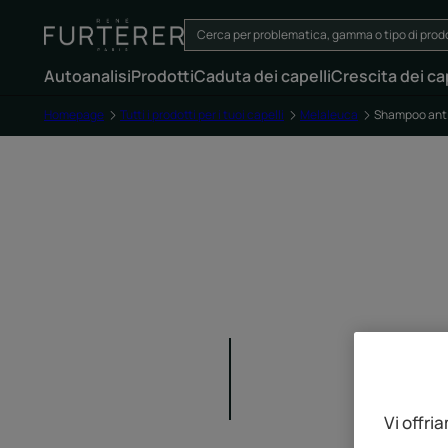
Autoanalisi
Prodotti
Caduta dei capelli
Crescita dei cap
Homepage
Tutti i prodotti per i tuoi capelli
Melaleuca
Shampoo anti
Vi offri