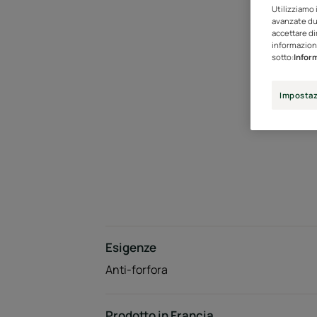
Utilizziamo 
avanzate dur
accettare di
informazioni
sotto:
Inform
Impostaz
Esigenze
Anti-forfora
Prodotto in Francia