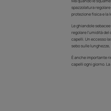
Ma quando le squame si
spazzolatura regolare
protezione fisica e la 
Le ghiandole sebacee 
regolare l'umidità del
capelli. Un eccesso las
sebo sulle lunghezze, i
È anche importante rim
capelli ogni giorno. La