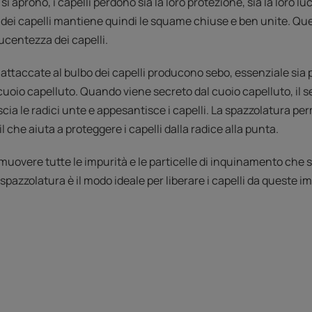
 aprono, i capelli perdono sia la loro protezione, sia la loro l
 dei capelli mantiene quindi le squame chiuse e ben unite. Que
lucentezza dei capelli.
attaccate al bulbo dei capelli producono sebo, essenziale sia 
 cuoio capelluto. Quando viene secreto dal cuoio capelluto, il s
cia le radici unte e appesantisce i capelli. La spazzolatura perm
l che aiuta a proteggere i capelli dalla radice alla punta.
uovere tutte le impurità e le particelle di inquinamento che s
 spazzolatura è il modo ideale per liberare i capelli da queste i