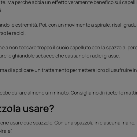
te. Ma perché abbia un effetto veramente benefico sui capelli
i.
ndo le estremità. Poi, con un movimento a spirale, risali grad
so le radici.
e a non toccare troppo il cuoio capelluto con la spazzola, pe
are le ghiandole sebacee che causano le radici grasse.
rima di applicare un trattamento permetterà loro di usufruire i
bbe durare almeno un minuto. Consigliamo di ripeterlo mattin
zzola usare?
ene usare due spazzole. Con una spazzola in ciascuna mano, 
irale".