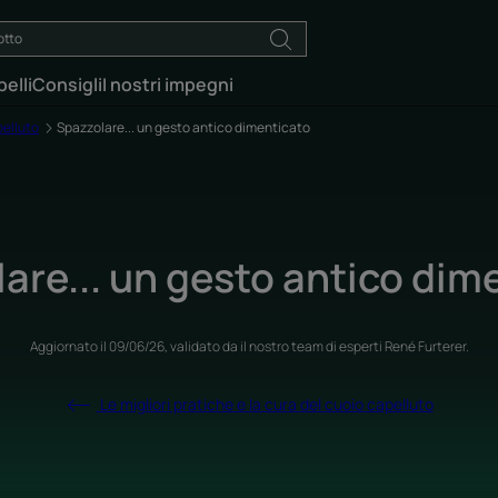
elli
Consigli
I nostri impegni
pelluto
Spazzolare... un gesto antico dimenticato
are... un gesto antico dim
Aggiornato il
09/06/26
, validato da
il nostro team di esperti René Furterer
.
Le migliori pratiche e la cura del cuoio capelluto