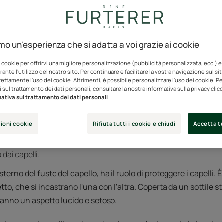
a spazzolatura dei capelli è un gesto di bellezza che oggi è sta
amo un'esperienza che si adatta a voi grazie ai cookie
efficace, purché si prenda il tempo necessario per farlo corre
i cookie per offrirvi una migliore personalizzazione (pubblicità personalizzata, ecc.) e
ante l'utilizzo del nostro sito. Per continuare e facilitare la vostra navigazione sul si
vresti spazzolare i tuoi ca
rettamente l'uso dei cookie. Altrimenti, è possibile personalizzare l'uso dei cookie. Per
 sul trattamento dei dati personali, consultare la nostra informativa sulla privacy cli
ativa sul trattamento dei dati personali
 a due scopi:
ioni cookie
Rifiuta tutti i cookie e chiudi
Accetta tu
dei capelli;
dai capelli.
esterno del fusto del capello, ha il ruolo di proteggere i capelli. 
tto, che si incastrano l'una con l'altra. Coperta da un sottile st
 hanno un aspetto lucido e setoso.