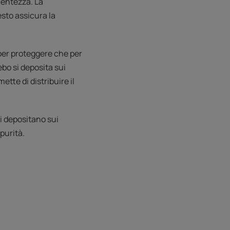
ucentezza. La
sto assicura la
per proteggere che per
ebo si deposita sui
ette di distribuire il
i depositano sui
mpurità.