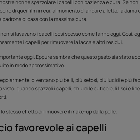
 nostre nonne spazzolare i capelli con pazienza e cura. Se non 
ene di quei film in cui, al momento di andare a letto, la dama
ella padrona di casa con la massima cura.
 non si lavavano i capelli così spesso come fanno oggi. Così, og
amente i capelli per rimuovere la lacca e altri residui.
importante oggi. Eppure sembra che questo gesto sia stato acc
guito in modo approssimativo.
egolarmente, diventano più belli, più setosi, più lucidi e più fac
to: quando spazzoli i capelli, chiudi le cuticole, li lisci e libe
rti.
 lo stesso effetto di rimuovere il make-up dalla pelle.
io favorevole ai capelli