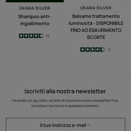
SCORTE
OKARA
SILVER
OKARA
SILVER
Balsamo trattamento
Shampoo anti-
luminosità - DISPONIBILE
ingiallimento
FINO AD ESAURIMENTO
4.5
/
5
18
SCORTE
-
4.5
/
5
13
-
Iscriviti alla nostra newsletter
Facendo clic qui sotto, accetti di ricevere la nostra newsletter. Puoi
annullare l’iscrizione in qualsiasi momento.
Il tuo indirizzo e-mail