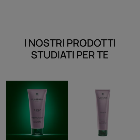
I NOSTRI PRODOTTI
STUDIATI PER TE
Shampoo
Balsamo
anti-
trattamento
ingiallimento
luminosità
-
DISPONIBILE
FINO
AD
ESAURIMENTO