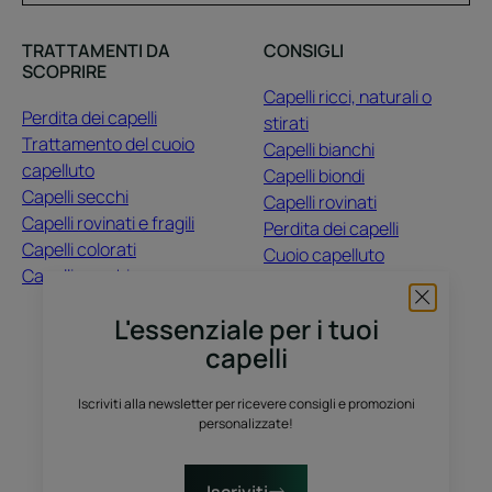
TRATTAMENTI DA
CONSIGLI
SCOPRIRE
Capelli ricci, naturali o
Perdita dei capelli
stirati
Trattamento del cuoio
Capelli bianchi
capelluto
Capelli biondi
Capelli secchi
Capelli rovinati
Capelli rovinati e fragili
Perdita dei capelli
Capelli colorati
Cuoio capelluto
Capelli opachi
Capelli colorati
Capelli secchi
L'essenziale per i tuoi
capelli
CHI SIAMO
Iscriviti alla newsletter per ricevere consigli e promozioni
Contatti
Domande frequenti
personalizzate!
Raccolta differenziata dei prodotti vendita
Raccolta differenziata dei campioni prova gratuiti