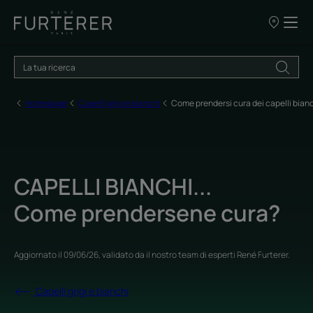
I
nostri
punti
vendita
Homepage
Capelli grigi e bianchi
Come prendersi cura dei capelli bian
CAPELLI BIANCHI...
Come prendersene cura?
Aggiornato il
09/06/26
, validato da
il nostro team di esperti René Furterer
.
Capelli grigi e bianchi