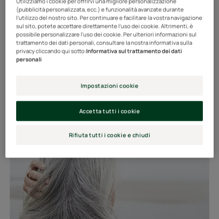
Utilizziamo i cookie per offrirvi una migliore personalizzazione
È importante essere consapevoli della fragilità dei
(pubblicità personalizzata, ecc.) e funzionalità avanzate durante
capelli bianchi.
l'utilizzo del nostro sito. Per continuare e facilitare la vostra navigazione
sul sito, potete accettare direttamente l'uso dei cookie. Altrimenti, è
possibile personalizzare l'uso dei cookie. Per ulteriori informazioni sul
A causa dell'invecchiamento dei capillari e dell'assenza
trattamento dei dati personali, consultare la nostra informativa sulla
privacy cliccando qui sotto:
Informativa sul trattamento dei dati
di melanina protettiva, i capelli bianchi sono più
personali
vulnerabili degli altri capelli. Sono spesso più sottili e più
porosi, ma anche più ruvidi e più fragili.
Impostazioni cookie
Accetta tutti i cookie
Rifiuta tutti i cookie e chiudi