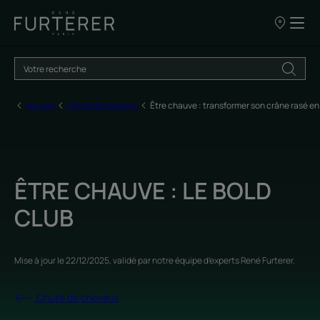
Nos
points
de
vente
Accueil
Chute de cheveux
Être chauve : transformer son crâne rasé en
ÊTRE CHAUVE : LE BOLD
CLUB
Mise à jour le
22/12/2025
, validé par
notre équipe d'experts René Furterer
.
Chute de cheveux