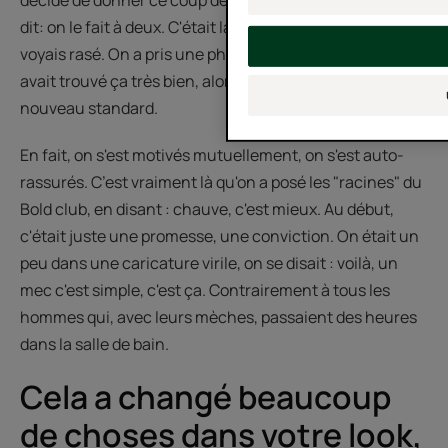
décidé de donner ce coup de tondeuse, de près. On s'est
dit: on le fait à deux. C'était la première fois que je me
voyais rasé. On a pris une photo. Ma copine de l'époque
avait trouvé ça très bien, alors on s'est dit : ok c'est le
nouveau standard.
En fait, on s'est motivés mutuellement, on s'est auto-
rassurés. C’est vraiment là qu'on a posé les "racines" du
Bold club, en disant : chauve, c'est mieux. Au début,
c'était juste une promesse, une conviction. On était un
peu dans une caricature virile, on se disait : voilà, un
mec c'est simple, c'est ça. Contrairement à tous les
hommes qui, avec leurs mèches, passaient des heures
dans la salle de bain.
Cela a changé beaucoup
de choses dans votre look,