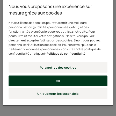
serviront uniquement pour vous répondre dans les
Nous vous proposons une expérience sur
meilleurs délais.
mesure grâce aux cookies
Vos données personnelles seront conservées pendant 3
ans à compter de votre dernier contact. Pour connaître
Nous utilisons des cookies pour vous offrir une meilleure
vos droits, merci de consulter
notre Politique de
personnalisation (publicités personnalisées, etc...) et des
fonctionnalités avancées lorsque vous utilisez notre site. Pour
confidentialité.
poursuivre et faciliter votre navigation sur le site, vous pouvez
directement accepter l'utilisation des cookies. Sinon, vous pouvez
personnaliser l'utilisation des cookies. Pour en savoir plus sur le
traitement de données personnelles, consultez notre politique de
confidentialité en cliquant:
Politique de confidentialité
Paramètres des cookies
OK
Uniquement les essentiels