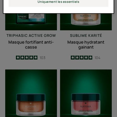
casse
Uniquement les essentiels
TRIPHASIC ACTIVE GROW
SUBLIME KARITÉ
Masque fortifiant anti-
Masque hydratant
casse
gainant
4.9
/
5
103
4.9
/
5
104
-
-
Masque
Masque
nourrissant
éclat
lissant
réparateur