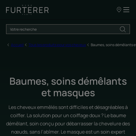
Nos
points
de
vente
Accueil
Tous les produits pour vos cheveux
Baumes, soins démêlants 
Baumes, soins démêlants
et masques
Les cheveux emmêlés sont difficiles et désagréables à
coiffer. La solution pour un coiffage doux ? Le baume
démêlant, soin conçu pour débarrasser la chevelure des
nœuds, sans l’abîmer. Le masque est un soin expert