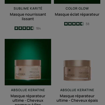
SUBLIME KARITÉ
COLOR GLOW
Masque nourrissant
Masque éclat réparateur
lissant
4.6
/
5
38
4.6
/
5
184
-
-
Masque
Masque
réparateur
réparateur
ultime
ultime
-
-
Cheveux
Cheveux
normaux
épais
à
fins
ABSOLUE KERATINE
ABSOLUE KERATINE
Masque réparateur
Masque réparateur
ultime - Cheveux
ultime - Cheveux épais
normaux à fins