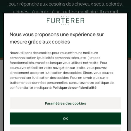
pour répondre aux besoins des cheveux secs, colorés,
abîmés… à ajouter à sa routine capillaire. Il permet
d’hydrater, nourrir ou réparer la chevelure en
profondeur.
Nous vous proposons une expérience sur
mesure grâce aux cookies
Nous utilisons des cookies pour vous offrir une meilleure
personnalisation (publicités personnalisées, etc...) et des
fonctionnalités avancées lorsque vous utilisez notre site. Pour
poursuivre et faciliter votre navigation sur le site, vous pouvez
Filtrer les produits
directement accepter l'utilisation des cookies. Sinon, vous pouvez
personnaliser l'utilisation des cookies. Pour en savoir plus sur le
traitement de données personnelles, consultez notre politique de
confidentialité en cliquant:
Politique de confidentialité
7 résultats pour "Baumes, soins
démêlants et masques"
Paramètres des cookies
Masque
Masque
fortifiant
hydratant
OK
anti-
gainant