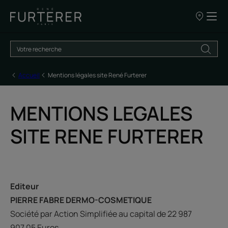
Nos
points
de
vente
Accueil
Mentions légales site René Furterer
MENTIONS LEGALES
SITE RENE FURTERER
Editeur
PIERRE FABRE DERMO-COSMETIQUE
Société par Action Simplifiée au capital de 22 987
907,05 Euros