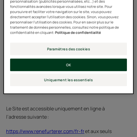
D'une façon générale, l’Utilisateur s’interdit d'utiliser
personnalisation (publicités personnalisées, etc...) et des
fonctionnalités avancées lorsque vous utilisez notre site. Pour
tout ou partie du Site à des fins illicites (droits d'auteur)
poursuivre et faciliter votre navigation sur le site, vous pouvez
ou contraires aux présentes CGU.
directement accepter l'utilisation des cookies. Sinon, vous pouvez
personnaliser l'utilisation des cookies. Pour en savoir plus sur le
traitement de données personnelles, consultez notre politique de
confidentialité en cliquant:
Politique de confidentialité
En consultant le Site, l’Utilisateur accepte d'en
respecter les CGU telles que celles-ci sont affichées à la
Paramètres des cookies
date de consultation.
OK
Les CGU sont opposables à tout Utilisateur qui se
connecte au Site.
Uniquement les essentiels
ARTICLE 2 – DESCRIPTION DU SITE
Le Site est accessible uniquement en ligne à
l’adresse suivante :
https://www.renefurterer.com/fr-fr
et aux seuls