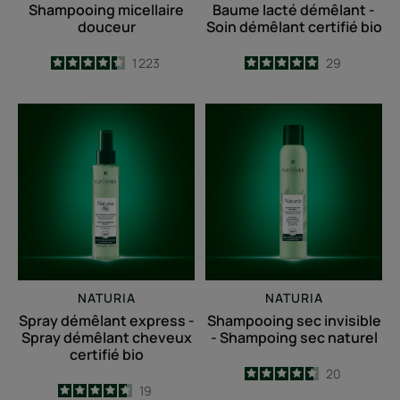
Shampooing micellaire
Baume lacté démêlant -
douceur
Soin démêlant certifié bio
4.4
/
5
1 223
4.9
/
5
29
-
-
Spray
Shampooing
démêlant
sec
express
invisible
-
-
Spray
Shampoing
démêlant
sec
cheveux
naturel
certifié
bio
NATURIA
NATURIA
Spray démêlant express -
Shampooing sec invisible
Spray démêlant cheveux
- Shampoing sec naturel
certifié bio
4.6
/
5
20
4.6
/
5
19
-