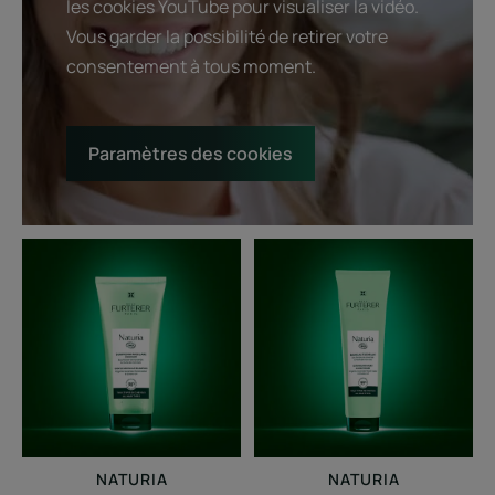
les cookies YouTube pour visualiser la vidéo.
Vous garder la possibilité de retirer votre
consentement à tous moment.
Paramètres des cookies
Shampooing
Baume
micellaire
lacté
douceur
démêlant
-
Soin
démêlant
certifié
bio
NATURIA
NATURIA