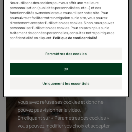
de plastique nécessaire pour l’emballage des soins.
Nous utilisons des cookies pour vous offrir une meilleure
personnalisation (publicités personnalisées, etc...) et des
fonctionnalités avancées lorsque vous utilisez notre site. Pour
poursuivre et faciliter votre navigation sur le site, vous pouvez
*hors Shampooing sec invisible
directement accepter l'utilisation des cookies. Sinon, vous pouvez
personnaliser l'utilisation des cookies. Pour en savoir plus sur le
*par rapport au flacon 400ml
traitement de données personnelles, consultez notre politique de
confidentialité en cliquant:
Politique de confidentialité
YouTube conditionne la lecture de ses vidéos
Paramètres des cookies
au dépôt de cookies afin de vous proposer
des publicités ciblées en fonction de votre
OK
navigation.
Uniquement les essentiels
Pour plus d'information, visiter la politique «
cookies » de YouTube.
Vous avez refusé ses cookies et donc ne
pouvez pas visionner la vidéo.
En cliquant sur « Paramètres des cookies »
vous pouvez modifier vos choix et accepter