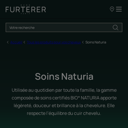
Nos
points
de
vente
Accueil
Tous les produits pour vos cheveux
Soins Naturia
Soins Naturia
Utilisée au quotidien par toute la famille, la gamme
composée de soins certifiés BIO* NATURIA apporte
légèreté, douceur et brillance à la chevelure. Elle
respecte l’équilibre du cuir chevelu.