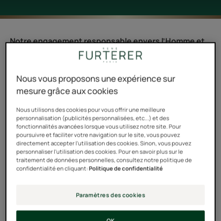
Notre engagement responsable envers l’Homme et
la Nature se traduit également par une réflexion
exigeante sur la sécurité, l’efficacité et l’éco-
Nous vous proposons une expérience sur
conception de nos produits.
mesure grâce aux cookies
Pour garantir l’innocuité et les performances de toutes
Nous utilisons des cookies pour vous offrir une meilleure
nos formules, nous nous appuyons sur une éthique
personnalisation (publicités personnalisées, etc...) et des
fonctionnalités avancées lorsque vous utilisez notre site. Pour
scientifique fondée sur notre expertise
poursuivre et faciliter votre navigation sur le site, vous pouvez
pharmaceutique.
directement accepter l'utilisation des cookies. Sinon, vous pouvez
personnaliser l'utilisation des cookies. Pour en savoir plus sur le
traitement de données personnelles, consultez notre politique de
Nous veillons également à limiter l’impact
confidentialité en cliquant:
Politique de confidentialité
environnemental de nos produits. Chacun d’entre eux
est ainsi soumis à une évaluation approfondie afin que
Paramètres des cookies
son élaboration soit la plus respectueuse possible de
l’environnement tout en étant source d’efficacité et de
OK