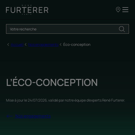
Nos
points
de
vente
Accueil
Nos engagements
Éco-conception
L’ÉCO-CONCEPTION
Mise à jour le
24/07/2026
, validé par
notre équipe d'experts René Furterer
.
Nos engagements