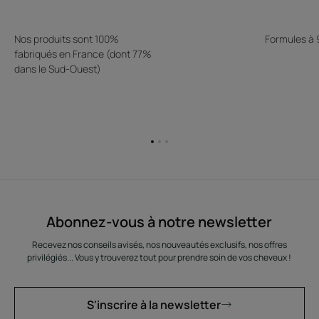
Nos produits sont 100%
Formules à
fabriqués en France (dont 77%
dans le Sud-Ouest)
Aller
Aller
Aller
à
à
à
l'item
l'item
l'item
1
2
3
Abonnez-vous à notre newsletter
Recevez nos conseils avisés, nos nouveautés exclusifs, nos offres
privilégiés... Vous y trouverez tout pour prendre soin de vos cheveux !
S'inscrire à la newsletter