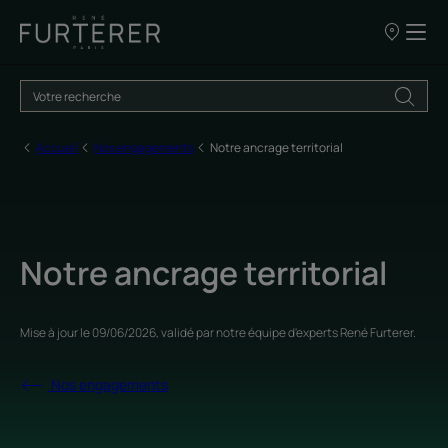
Nos
points
de
vente
Accueil
Nos engagements
Notre ancrage territorial
Notre ancrage territorial
Mise à jour le
09/06/2026
, validé par
notre équipe d'experts René Furterer
.
Nos engagements