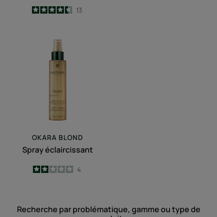
4.5
/
5
13
-
Spray
éclaircissant
OKARA BLOND
Spray éclaircissant
2
/
5
4
-
Recherche par problématique, gamme ou type de