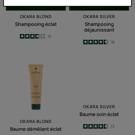
OKARA BLOND
OKARA SILVER
Shampooing éclat
Shampooing
déjaunissant
3.7
/
5
15
4.5
/
5
18
-
-
Baume
Baume
démêlant
soin
éclat
éclat
OKARA SILVER
Baume soin éclat
OKARA BLOND
4.5
/
5
13
Baume démêlant éclat
-