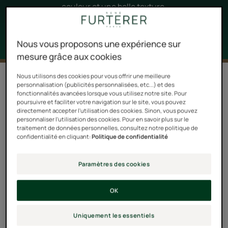
couleur et une belle texture.
Nous vous proposons une expérience sur
mesure grâce aux cookies
Nous utilisons des cookies pour vous offrir une meilleure
Filtrer les produits
personnalisation (publicités personnalisées, etc...) et des
fonctionnalités avancées lorsque vous utilisez notre site. Pour
poursuivre et faciliter votre navigation sur le site, vous pouvez
directement accepter l'utilisation des cookies. Sinon, vous pouvez
5 résultats pour "Cheveux gris, blancs,
personnaliser l'utilisation des cookies. Pour en savoir plus sur le
blond polaire"
traitement de données personnelles, consultez notre politique de
confidentialité en cliquant:
Politique de confidentialité
Shampooing
Shampooing
éclat
déjaunissant
Paramètres des cookies
OK
Uniquement les essentiels