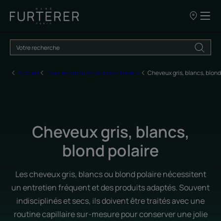
Nos
points
de
vente
Accueil
Tous les produits pour vos cheveux
Cheveux gris, blancs, blond
Cheveux gris, blancs,
blond polaire
Les cheveux gris, blancs ou blond polaire nécessitent
un entretien fréquent et des produits adaptés. Souvent
indisciplinés et secs, ils doivent être traités avec une
routine capillaire sur-mesure pour conserver une jolie