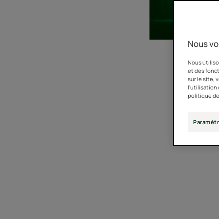
Nous vo
Nous utiliso
et des fonct
sur le site,
l'utilisatio
politique de
Paramètr