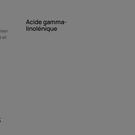
Acide gamma-
linolénique
ntien
é et
s