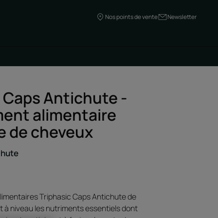
Nos points de vente
Newsletter
c Caps Antichute -
nt alimentaire
e de cheveux
 chute
imentaires Triphasic Caps Antichute de
t à niveau les nutriments essentiels dont