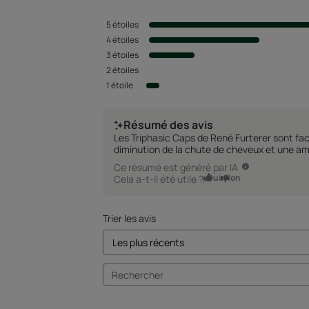
5
étoiles
4
étoiles
3
étoiles
2
étoiles
1
étoile
Résumé des avis
Les Triphasic Caps de René Furterer sont fac
diminution de la chute de cheveux et une amé
Ce résumé est généré par IA
Oui
Non
Cela a-t-il été utile ?
Trier les avis