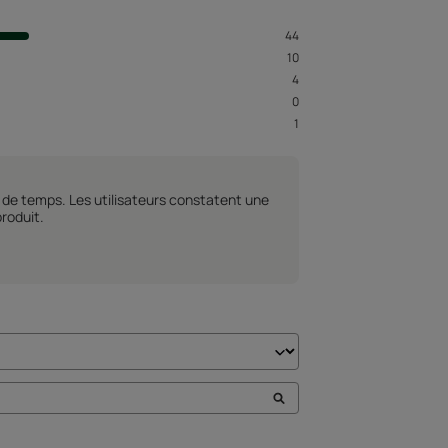
44
10
4
0
1
u de temps. Les utilisateurs constatent une
roduit.