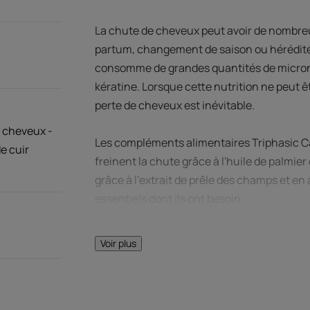
La chute de cheveux peut avoir de nombreus
partum, changement de saison ou hérédité
consomme de grandes quantités de micronu
kératine. Lorsque cette nutrition ne peut êt
perte de cheveux est inévitable.
 cheveux -
Les compléments alimentaires Triphasic Ca
e cuir
freinent la chute grâce à l'huile de palmier
grâce à l'extrait de prêle des champs et e
essentiels dont ils ont besoin.
Une formule vegan avec une enveloppe en 
jours conseillée, une capsule par jour à pr
Voir plus
Avantages
Une seule capsule anti chute de cheveux pa