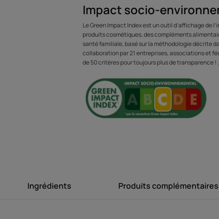
Impact socio-environne
Une enveloppe au charbon d'origine végétal
Le Green Impact Index est un outil d’affichage de l
produits cosmétiques, des compléments alimentaire
Bénéfices
santé familiale, basé sur la méthodologie décrite 
collaboration par 21 entreprises, associations et féd
• Freine la chute : grâce à l'huile de Palmier d
de 50 critères pour toujours plus de transparence !
• Stimule et renforce la fibre capillaire : grâ
• Routine IN & OUT: association Triphasic c
Environnement
Fiche produit relative aux qualités et cara
Emballage comportant au moins 24% de matières
Emballage non recyclable
Ingrédients
Produits complémentaires