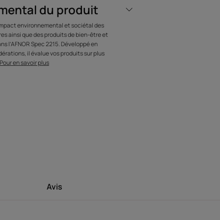
mental du produit
e.
’impact environnemental et sociétal des
s ainsi que des produits de bien-être et
dans l’AFNOR Spec 2215. Développé en
érations, il évalue vos produits sur plus
e Floride.
Pour en savoir plus
ce à l'extrait de Prêle des champs.
aps et progressive
ctéristiques environnementales
 recyclées
Avis