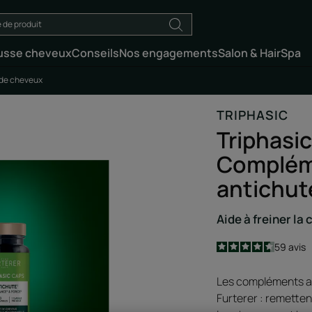
usse cheveux
Conseils
Nos engagements
Salon & HairSpa
 de cheveux
TRIPHASIC
Triphasi
Compléme
antichut
Aide à freiner la
4.6
/
5
59
avis
-
Les compléments al
Furterer : remetten