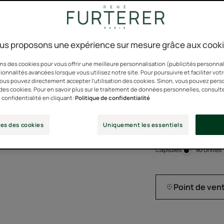
les cheveux ont beso
cheveux grâce à l'hu
croissance grâce à 
us proposons une expérience sur mesure grâce aux cook
Formule vegan, cap
ns des cookies pour vous offrir une meilleure personnalisation (publicités personnali
d'origine naturelle.
ionnalités avancées lorsque vous utilisez notre site. Pour poursuivre et faciliter vot
 vous pouvez directement accepter l'utilisation des cookies. Sinon, vous pouvez pers
n des cookies. Pour en savoir plus sur le traitement de données personnelles, consult
Freine la chute de 
 confidentialité en cliquant:
Politique de confidentialité
Floride) , renforce l
champs), formule 
es des cookies
Uniquement les essentiels
Capsules
Capsules
90 Unités
Point de ven