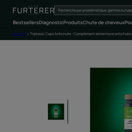
Bestsellers
Diagnostic
Produits
Chute de cheveux
Po
Accueil
Triphasic Caps Antichute - Complément alimentaire antichute