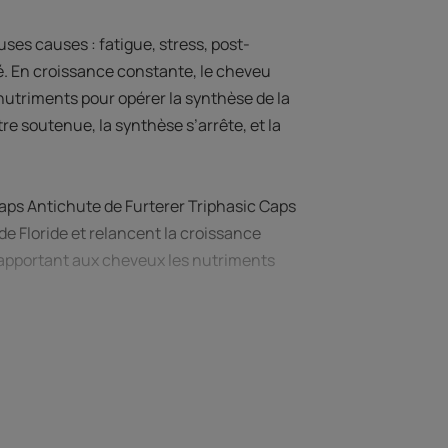
es causes : fatigue, stress, post-
. En croissance constante, le cheveu
triments pour opérer la synthèse de la
re soutenue, la synthèse s’arrête, et la
ps Antichute de Furterer Triphasic Caps
 de Floride et relancent la croissance
n apportant aux cheveux les nutriments
charbon d'origine végétale. Cure de 90
endre avec un verre d'eau.
r jour à consommer avec un verre d'eau.