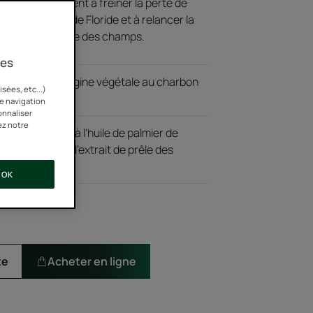
in, et participent à freiner la perte de
ile de palmier de Floride et à relancer la
l'extrait de prêle des champs.
ies
sule 100% d'origine végétale au charbon
sées, etc...)
re navigation
onnaliser
ez notre
cheveux (grâce à l'huile de palmier de
a fibre (grâce à l'extrait de prêle des
vegan.
OK
te
Acheter en ligne