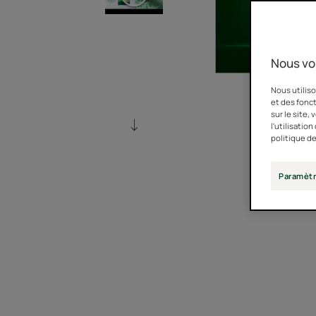
Nous vo
Nous utiliso
et des fonct
sur le site,
l'utilisatio
politique de
Paramètr