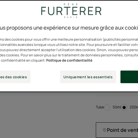
vigueur à vos cheve
us proposons une expérience sur mesure grâce aux cook
D'ingrédients
Bi
d'origine naturelle
ns des cookies pour vous offrir une meilleure personnalisation (publicités personnali
ionnalités avancées lorsque vous utilisez notre site. Pour poursuivre et faciliter vot
 vous pouvez directement accepter l'utilisation des cookies. Sinon, vous pouvez pers
n des cookies. Pour en savoir plus sur le traitement de données personnelles, consult
Formule aux Biosphè
 confidentialité en cliquant:
Politique de confidentialité
revitaliser le cuir c
es des cookies
Uniquement les essentiels
97% d'ingrédients d
tensio-actifs sulfat
Tube
Tube
50ml
Tub
200
Point de ven