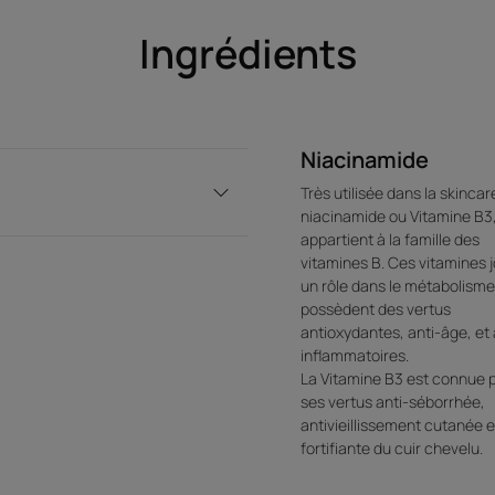
Ingrédients
Texture
Avantage de la textu
Une texture iconique av
Niacinamide
essentielles qui éclaten
Très utilisée dans la skincare
pour libérer leurs vertu
niacinamide ou Vitamine B3
appartient à la famille des
Senteur du contenu
vitamines B. Ces vitamines 
Un parfum frais et vivif
un rôle dans le métabolisme
d'agrumes et de thym.
possèdent des vertus
antioxydantes, anti-âge, et 
*Selon test OCDE310B
inflammatoires.
La Vitamine B3 est connue 
ses vertus anti-séborrhée,
antivieillissement cutanée e
fortifiante du cuir chevelu.