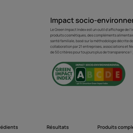
LE MOT DE
Impact socio-environne
Le Green Impact Index est un outil d’affichage de l
Une formule s
produits cosmétiques, des compléments alimentaire
santé familiale, basé sur la méthodologie décrite 
Furterer avec s
collaboration par 21 entreprises, associations et féd
de 50 critères pour toujours plus de transparence !
suspension, ell
unique produit
l'identité, le s
sensor
rédients
Résultats
Produits compl