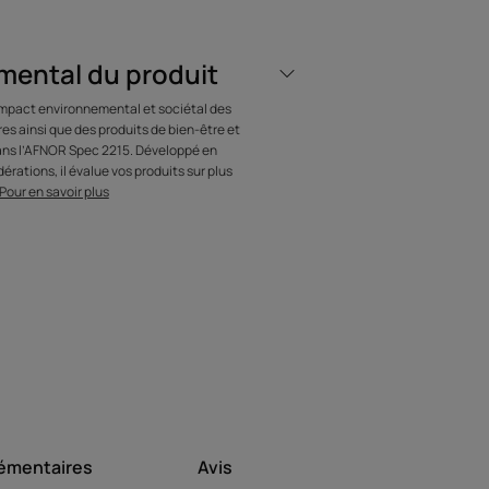
 L’EXPERT
mental du produit
’impact environnemental et sociétal des
ignature René
s ainsi que des produits de bien-être et
dans l’AFNOR Spec 2215. Développé en
es biosphères en
érations, il évalue vos produits sur plus
Pour en savoir plus
e combine en un
 la technicité,
avoir-faire et la
ialité.
émentaires
Avis