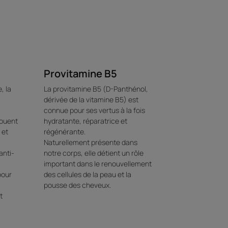
Environnement
re
ec des Biosphères d'huiles
Provitamine B5
t délicatement à l'émulsion
, la
La provitamine B5 (D-Panthénol,
s stimulantes.
,
dérivée de la vitamine B5) est
connue pour ses vertus à la fois
jouent
hydratante, réparatrice et
iant aux notes fusantes
 et
régénérante.
Naturellement présente dans
anti-
notre corps, elle détient un rôle
important dans le renouvellement
pour
des cellules de la peau et la
pousse des cheveux.
t