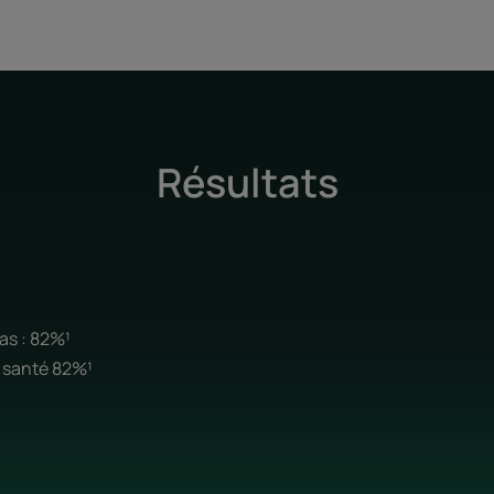
Résultats
as : 82%¹
 santé 82%¹