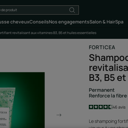
usse cheveux
Conseils
Nos engagements
Salon & HairSpa
tifiant revitalisant aux vitamines B3, B5 et huiles essentielles
FORTICEA
Shampooi
revitalis
B3, B5 et
Permanent
Renforce la fibre
4.5
/
5
46
avis
-
Le shampoing fortif