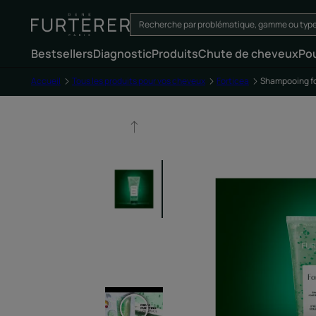
Bestsellers
Diagnostic
Produits
Chute de cheveux
Po
Accueil
Tous les produits pour vos cheveux
Forticea
Shampooing for