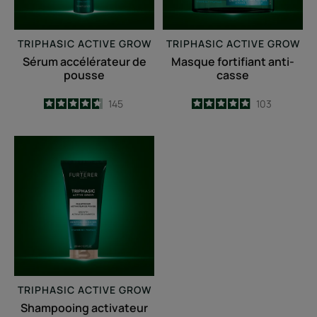
TRIPHASIC ACTIVE GROW
TRIPHASIC ACTIVE GROW
Sérum accélérateur de
Masque fortifiant anti-
pousse
casse
4.7
/
5
145
4.9
/
5
103
-
-
Shampooing
activateur
de
pousse
TRIPHASIC ACTIVE GROW
Shampooing activateur