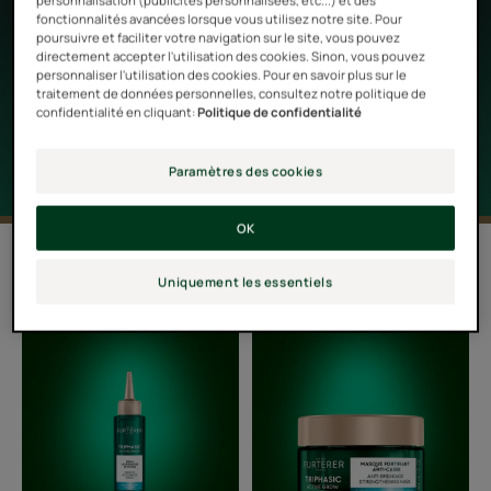
personnalisation (publicités personnalisées, etc...) et des
meilleure santé*.
fonctionnalités avancées lorsque vous utilisez notre site. Pour
poursuivre et faciliter votre navigation sur le site, vous pouvez
directement accepter l'utilisation des cookies. Sinon, vous pouvez
*Test en vie réelle, 1 application / jour pendant 3 mois, 72
personnaliser l'utilisation des cookies. Pour en savoir plus sur le
traitement de données personnelles, consultez notre politique de
consommateurs
confidentialité en cliquant:
Politique de confidentialité
Paramètres des cookies
OK
3 résultats pour "Soin pour accélérer
la pousse des cheveux"
Uniquement les essentiels
Sérum
Masque
accélérateur
fortifiant
de
anti-
pousse
casse