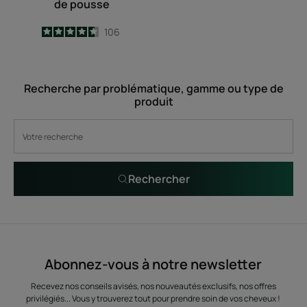
de pousse
4.6
/
5
106
-
Recherche par problématique, gamme ou type de
produit
Rechercher
Abonnez-vous à notre newsletter
Recevez nos conseils avisés, nos nouveautés exclusifs, nos offres
privilégiés... Vous y trouverez tout pour prendre soin de vos cheveux !