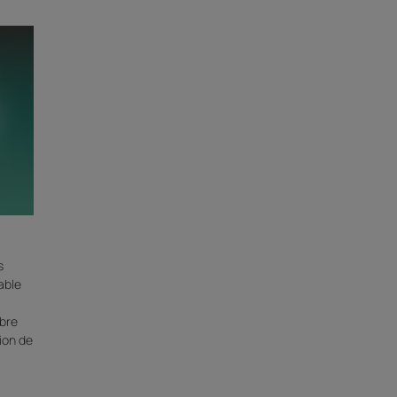
s
table
ibre
tion de