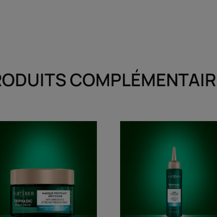
RODUITS COMPLÉMENTAIR
Masque
Sérum
fortifiant
accélérateu
anti-
de
casse
pousse