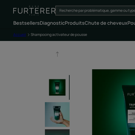
Bestsellers
Diagnostic
Produits
Chute de cheveux
Po
Accueil
Shampooing activateur de pousse