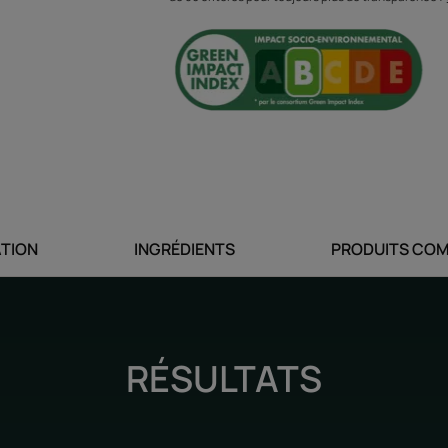
Avantages
Le shampooing stimule la production de kérat
racines.
Bénéfices
•Favorise la pousse : ce shampooing pour la
chevelu dès la racine et fait pousser les che
• Cheveux plus longs et brillants : enrichi en
ATION
INGRÉDIENTS
PRODUITS COM
kératine, les cheveux sont renforcés et pous
• Formule légère : un shampooing pour la p
sans silicone et sans sulfate"
RÉSULTATS
Texture