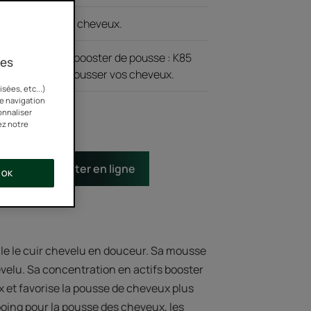
'alourdit pas les cheveux.
ie en complexe booster de pousse : K85
ies
e B8 pour faire pousser vos cheveux.
sées, etc...)
re navigation
onnaliser
ez notre
te
Acheter en ligne
OK
le le cuir chevelu en douceur. Sa mousse
velu. Sa concentration en actifs booster
 et favorise la pousse de cheveux plus
oing pour la pousse des cheveux, les