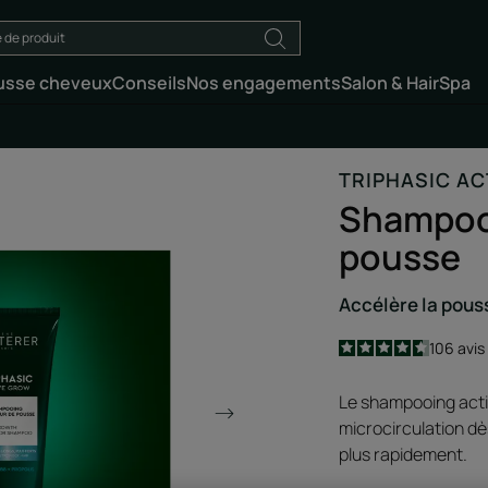
usse cheveux
Conseils
Nos engagements
Salon & HairSpa
TRIPHASIC AC
Shampooi
pousse
Accélère la pous
4.6
/
5
106
avis
-
Le shampooing acti
microcirculation dè
plus rapidement.