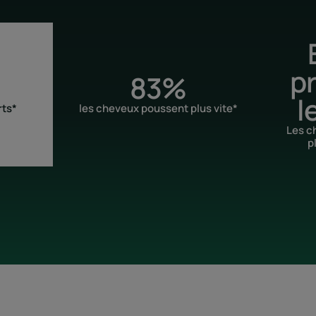
p
83%
l
rts*
les cheveux poussent plus vite*
Les c
p