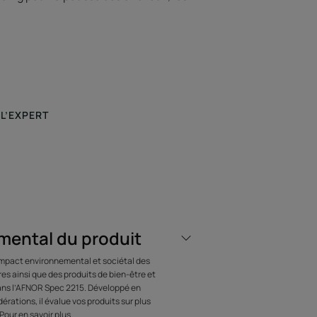
 L’EXPERT
irculation dès les
ines
mental du produit
’impact environnemental et sociétal des
s ainsi que des produits de bien-être et
dans l’AFNOR Spec 2215. Développé en
érations, il évalue vos produits sur plus
Pour en savoir plus