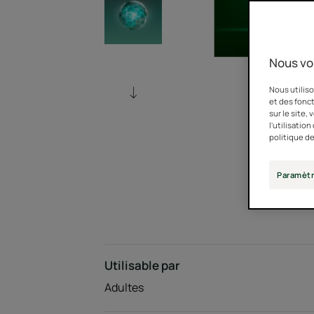
Nous vo
Nous utiliso
et des fonct
sur le site,
l'utilisatio
politique de
Paramètr
Utilisable par
Adultes