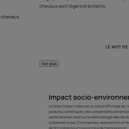
cheveux sont légers et brillants.
e cheveux
LE MOT DE
Voir plus
Stimule la microc
rac
Impact socio-environne
Le Green Impact Index est un outil d’affichage de l
produits cosmétiques, des compléments alimentaire
santé familiale, basé sur la méthodologie décrite 
collaboration par 21 entreprises, associations et féd
de 50 critères pour toujours plus de transparence !