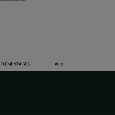
ine pour activer la pousse dès les
 pousse des cheveux stimule le cuir
veux plus vite
 vitamine B8 et propolis, booster de
PLÉMENTAIRES
Avis
sent plus vite
ousse des cheveux à la mousse onctueuse,
Environnement