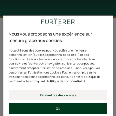
6 résultats pour "Karité : Protection et
Hydratation Profonde"
Nous vous proposons une expérience sur
mesure grâce aux cookies
Masque
Masque
hydratant
nourrissant
Nous utilisons des cookies pour vous offrir une meilleure
personnalisation (publicités personnalisées, etc...) et des
gainant
lissant
fonctionnalités avancées lorsque vous utilisez notre site. Pour
poursuivre et faciliter votre navigation sur le site, vous pouvez
directement accepter l'utilisation des cookies. Sinon, vous pouvez
personnaliser l'utilisation des cookies. Pour en savoir plus sur le
traitement de données personnelles, consultez notre politique de
confidentialité en cliquant:
Politique de confidentialité
Paramètres des cookies
SUBLIME KARITÉ
SUBLIME KARITÉ
Masque hydratant
Masque nourrissant
gainant
lissant
OK