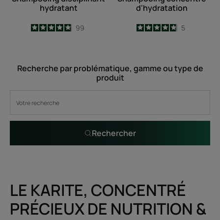
hydratant
d'hydratation
4.9
/
5
99
4.8
/
5
5
-
-
Recherche par problématique, gamme ou type de
produit
Rechercher
LE KARITE, CONCENTRÉ
PRÉCIEUX DE NUTRITION &