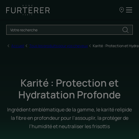
Nos
points
de
vente
Accueil
Tous les produits pour vos cheveux
Karité : Protection et Hydr
Karité : Protection et
Hydratation Profonde
Ingrédient emblématique de la gamme, le karité relipide
la fibre en profondeur pour l’assouplir, la protéger de
l’humidité et neutraliser les frisottis