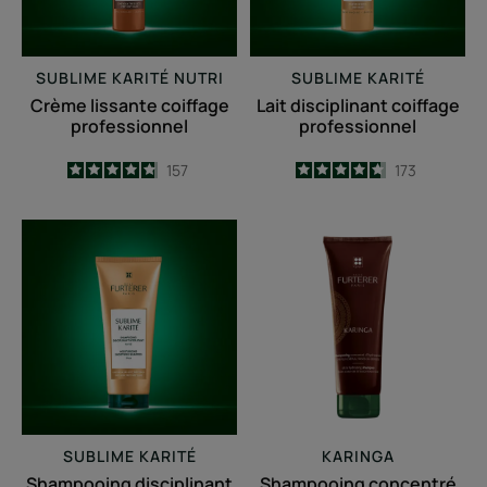
SUBLIME KARITÉ NUTRI
SUBLIME KARITÉ
Crème lissante coiffage
Lait disciplinant coiffage
professionnel
professionnel
4.8
/
5
157
4.7
/
5
173
-
-
Shampooing
Shampooing
disciplinant
concentré
hydratant
d'hydratation
SUBLIME KARITÉ
KARINGA
Shampooing disciplinant
Shampooing concentré