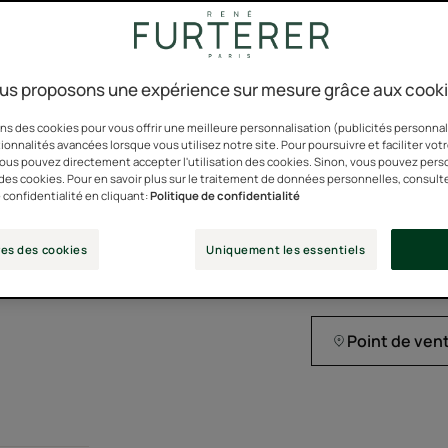
97 % efficacité ant
Un traitement 2-en
us proposons une expérience sur mesure grâce aux cook
agréable à utiliser
fois par semaine et
ns des cookies pour vous offrir une meilleure personnalisation (publicités personnali
ionnalités avancées lorsque vous utilisez notre site. Pour poursuivre et faciliter vot
facilement et ne lai
 vous pouvez directement accepter l'utilisation des cookies. Sinon, vous pouvez pers
cheveux.
n des cookies. Pour en savoir plus sur le traitement de données personnelles, consult
 confidentialité en cliquant:
Politique de confidentialité
97% d'ingrédients d
es des cookies
Uniquement les essentiels
Point de ven