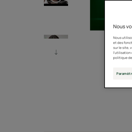
Nous vo
Nous utiliso
et des fonct
sur le site,
l'utilisatio
politique de
Paramètr