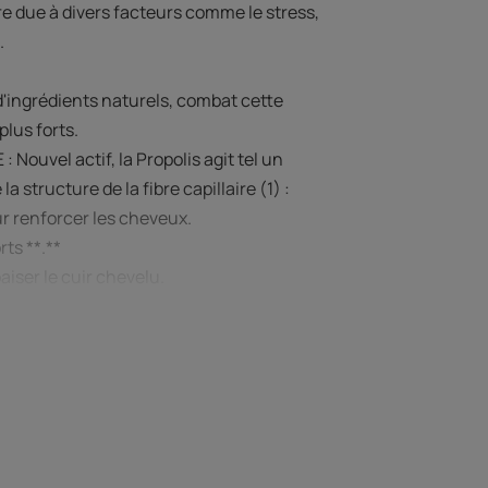
e due à divers facteurs comme le stress,
.
ingrédients naturels, combat cette
lus forts.
uvel actif, la Propolis agit tel un
a structure de la fibre capillaire (1) :
ur renforcer les cheveux.
ts **.**
paiser le cuir chevelu.
 applications*.
l s’utilise en cure de 3 mois avec
 rinçage.
t, est non grasse et non collante.
 cuirs chevelus sensibles. Compatible