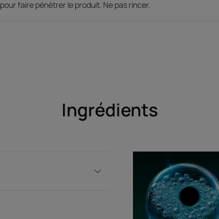
pour faire pénétrer le produit. Ne pas rincer.
Bénéfices
1. FREINE LA CHUTE : les vitamines (B3, B5, 
(TM) stimulent la microcirculation et maximis
énergétiques. La masse capillaire est prése
Ingrédients
2 . ACCÉLÈRE LA POUSSE : la propolis bio enc
croissance des cheveux. Elle agit comme un
3. RENFORCE LES CHEVEUX : la propolis et le
kératine et de céramides, qui agissent en p
cheveu ; fortifie et nourrit les racines. Les c
forts.
4. RÉEQUILIBRE LE CUIR CHEVELU : le Lotus 
stress sur le cuir chevelu. Le pfaffia apaise e