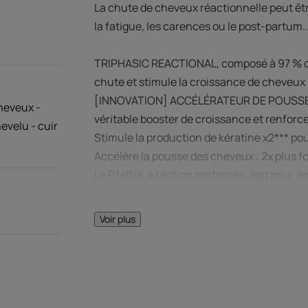
La chute de cheveux réactionnelle peut êtr
la fatigue, les carences ou le post-partum..
TRIPHASIC REACTIONAL, composé à 97 % d'
chute et stimule la croissance de cheveux p
[INNOVATION] ACCÉLÉRATEUR DE POUSSE : No
heveux -
véritable booster de croissance et renforce l
hevelu - cuir
Stimule la production de kératine x2*** po
Accélère la pousse des cheveux : 2x plus for
Le Pfaffia, à l'action renforcée, agit pour a
Efficacité antichute prouvée à 97 % après 4
Voir plus
Conçu dans un format mono-dose pratique, i
seulement 1 application par semaine. Sans
Sa texture légère, au parfum frais et délica
Testé dermatologiquement, il convient aux
avec l'allaitement.