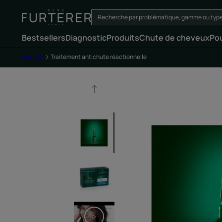
Bestsellers
Diagnostic
Produits
Chute de cheveux
Po
Accueil
Traitement antichute réactionnelle