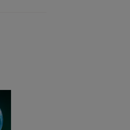
B6 et B8) et le Lotus Mineral complexe
e l’apport en éléments nutritifs et
rvée.
lenche un signal pour relancer la
 booster de croissance.
s vitamines boostent la production de
rofondeur comme un ciment constitutif du
heveux sont plus résistants, brillants et
Mineral ComplexTM minimise les effets du
t hydrate le cuir chevelu.