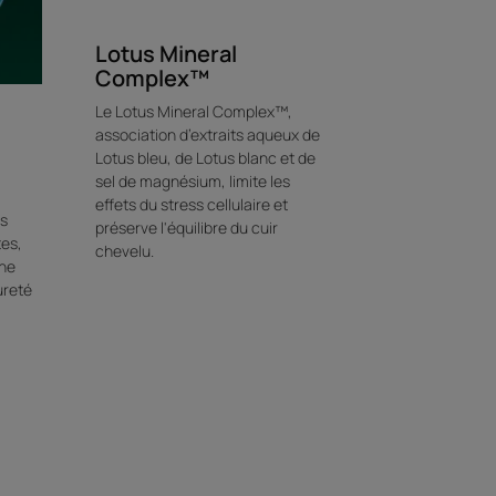
Environnement
Lotus Mineral
Complex™
Le Lotus Mineral Complex™,
association d’extraits aqueux de
les d'Eucalyptus
Lotus bleu, de Lotus blanc et de
sel de magnésium, limite les
es antichute cheveux, hors voie orale, en pharmacie,
effets du stress cellulaire et
és
alisé pendant 3 mois sur 33 sujets.
préserve l'équilibre du cuir
tes,
ions
chevelu.
une
s pendant 3 mois, 1 application par semaine.
ureté