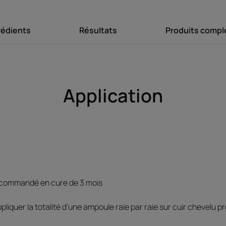
rédients
Résultats
Produits compl
LE MOT DE
Application
La Recherche &
René Furterer a 
Propolis double 
kératine, renforç
Recommandé en cure de 3 mois
la pousse de che
liquer la totalité d'une ampoule raie par raie sur cuir chevelu p