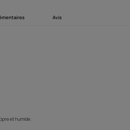
émentaires
Avis
 L’EXPERT
 Développement
découvert que la
la production de
ant et accélérant
veux plus forts.
ropre et humide.