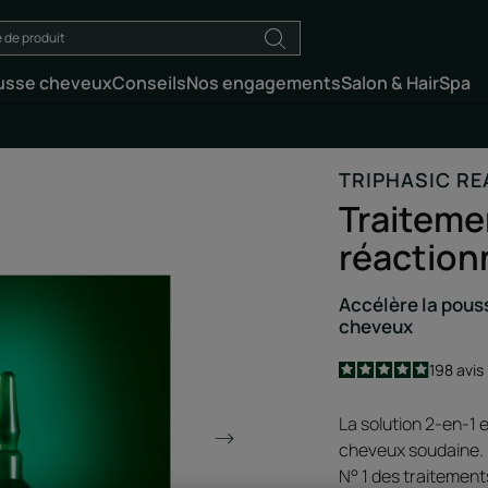
usse cheveux
Conseils
Nos engagements
Salon & HairSpa
TRIPHASIC R
Traiteme
réaction
Accélère la pouss
cheveux
4.9
/
5
198
avis
-
La solution 2-en-1 
cheveux soudaine.
N° 1 des traitement