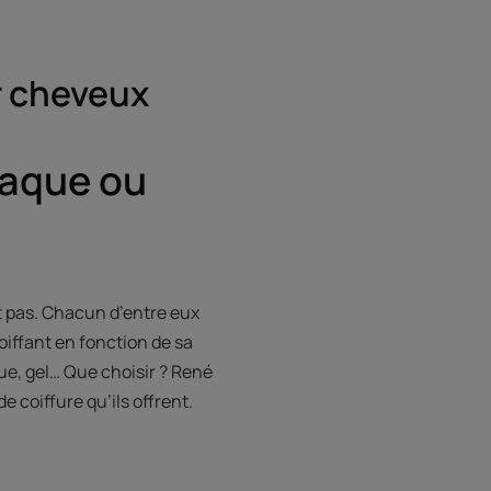
r cheveux
 laque ou
t pas. Chacun d’entre eux
coiffant en fonction de sa
ue, gel… Que choisir ? René
e coiffure qu’ils offrent.