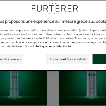
us proposons une expérience sur mesure grâce aux cook
 Gels, Laques, Mousses, Cire et Pâte mo
ns des cookies pour vous offrir une meilleure personnalisation (publicités personnali
ionnalités avancées lorsque vous utilisez notre site. Pour poursuivre et faciliter vot
 vous pouvez directement accepter l'utilisation des cookies. Sinon, vous pouvez pers
Mousse
Laque
n des cookies. Pour en savoir plus sur le traitement de données personnelles, consult
 confidentialité en cliquant:
Politique de confidentialité
sculptante
es des cookies
Uniquement les essentiels