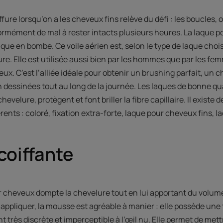
fure lorsqu’on a les cheveux fins relève du défi : les boucles,
rmément de mal à rester intacts plusieurs heures. La laque p
lique en bombe. Ce voile aérien est, selon le type de laque chois
fure. Elle est utilisée aussi bien par les hommes que par les f
x. C’est l’alliée idéale pour obtenir un brushing parfait, un ch
 dessinées tout au long de la journée. Les laques de bonne qua
chevelure, protègent et font briller la fibre capillaire. Il exis
rents : coloré, fixation extra-forte, laque pour cheveux fins, laq
coiffante
cheveux dompte la chevelure tout en lui apportant du volume. 
à appliquer, la mousse est agréable à manier : elle possède un
t très discrète et imperceptible à l’œil nu. Elle permet de me