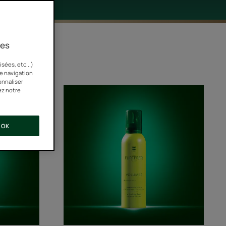
ies
delante"
sées, etc...)
re navigation
onnaliser
Mousse
ez notre
amplifiante
OK