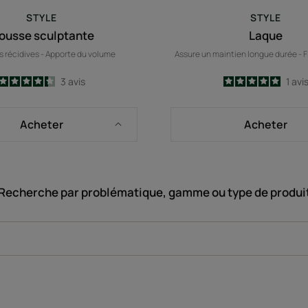
STYLE
STYLE
ousse sculptante
Laque
es récidives - Apporte du volume
Assure un maintien longue durée - Fi
4.3
/
5
3
avis
5
/
5
1
avi
-
-
Acheter
Acheter
Recherche par problématique, gamme ou type de produi