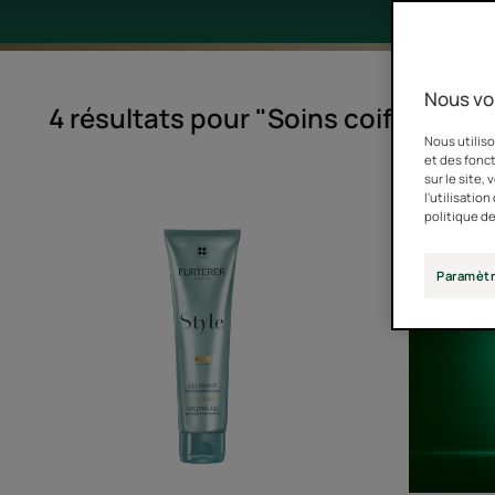
Nous vo
4 résultats pour "Soins coiffants :
Nous utiliso
et des fonct
sur le site,
Gel
l'utilisatio
politique de
fixant
Paramètr