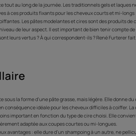
e tout au long de la journée. Les traditionnels gels et laques 
tives à ces produits fixants pour les cheveux courts et mi-longs
oiffantes. Les pâtes modelantes et cires sont des produits de c
iveau de leur aspect. Il est important de bien tenir compte d
sont leurs vertus ? À qui correspondent-ils ? René Furterer fait
llaire
te sous la forme d’une pâte grasse, mais légère. Elle donne du
t en conséquence idéale pour les cheveux difficiles à coiffer. L
oins important en fonction du type de cire choisi. Elle convien
lièrement adaptée aux coupes courtes ou mi-longues.
ux avantages : elle dure d’un shampoing à un autre, ne pellicu