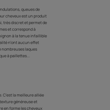
 ondulations, queues de
our cheveux est un produit
i, très discret et permet de
emmes et correspond à
ignon à la tenue infaillible
lité n’ont aucun effet
te de nombreuses laques
ue à paillettes...
C’est la meilleure alliée
e texture généreuse et
ttre en forme les cheveux