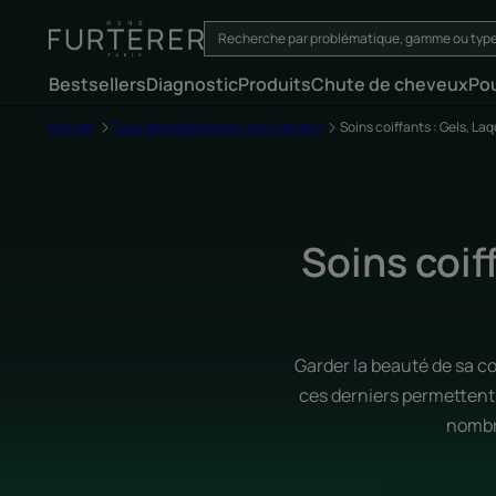
Bestsellers
Diagnostic
Produits
Chute de cheveux
Po
Accueil
Tous les produits pour vos cheveux
Soins coiffants : Gels, L
Soins coif
Garder la beauté de sa co
ces derniers permettent 
nombre