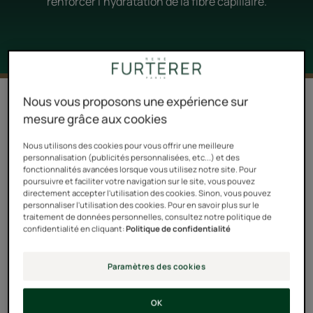
renforcer l’hydratation de la fibre capillaire.
5 résultats pour "Céramide"
Nous vous proposons une expérience sur
mesure grâce aux cookies
Masque
Masque
Nous utilisons des cookies pour vous offrir une meilleure
hydratant
nourrissant
personnalisation (publicités personnalisées, etc...) et des
gainant
lissant
fonctionnalités avancées lorsque vous utilisez notre site. Pour
poursuivre et faciliter votre navigation sur le site, vous pouvez
directement accepter l'utilisation des cookies. Sinon, vous pouvez
personnaliser l'utilisation des cookies. Pour en savoir plus sur le
traitement de données personnelles, consultez notre politique de
confidentialité en cliquant:
Politique de confidentialité
Paramètres des cookies
SUBLIME KARITÉ
SUBLIME KARITÉ
Masque hydratant
Masque nourrissant
OK
gainant
lissant