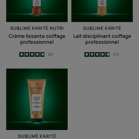
SUBLIME KARITÉ NUTRI
SUBLIME KARITÉ
Crème lissante coiffage
Lait disciplinant coiffage
professionnel
professionnel
4.8
/
5
157
4.7
/
5
173
-
-
Shampooing
disciplinant
hydratant
SUBLIME KARITÉ