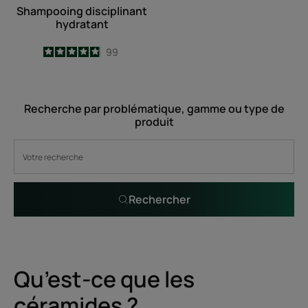
Shampooing disciplinant
hydratant
4.9
/
5
99
-
Recherche par problématique, gamme ou type de
produit
Rechercher
Qu’est-ce que les
céramides ?