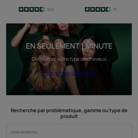
4.7
/
5
102
4.5
/
5
71
-
-
EN SEULEMENT 1 MINUTE
Découvrez votre type de cheveux
Lancer mon diagnostic
Recherche par problématique, gamme ou type de
produit