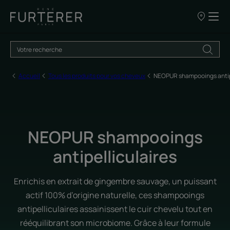
Nos
points
de
vente
Accueil
Tous les produits pour vos cheveux
NEOPUR shampooings antipe
NEOPUR shampooings
antipelliculaires
Enrichis en extrait de gingembre sauvage, un puissant
actif 100% d’origine naturelle, ces shampooings
antipelliculaires assainissent le cuir chevelu tout en
rééquilibrant son microbiome. Grâce à leur formule