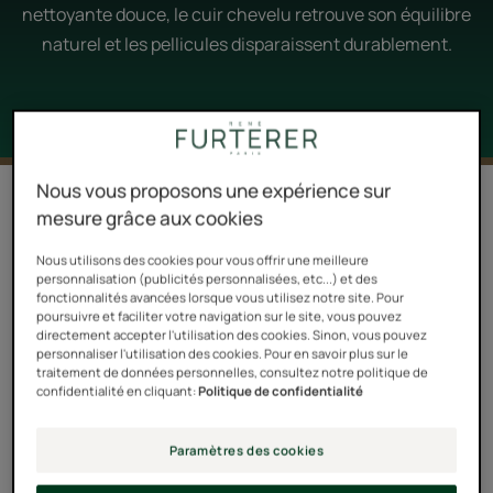
nettoyante douce, le cuir chevelu retrouve son équilibre
naturel et les pellicules disparaissent durablement.
Nous vous proposons une expérience sur
2 résultats pour "NEOPUR
mesure grâce aux cookies
shampooings antipelliculaires"
Nous utilisons des cookies pour vous offrir une meilleure
NEOPUR, c’est le rituel antipelliculaire par excellence.
personnalisation (publicités personnalisées, etc...) et des
fonctionnalités avancées lorsque vous utilisez notre site. Pour
Son rôle est de rééquilibrer le cuir chevelu. Il apporte
poursuivre et faciliter votre navigation sur le site, vous pouvez
une réponse courte et claire à la problématique des
directement accepter l'utilisation des cookies. Sinon, vous pouvez
personnaliser l'utilisation des cookies. Pour en savoir plus sur le
états pelliculaires avec 2 shampooings adaptés à la
traitement de données personnelles, consultez notre politique de
confidentialité en cliquant:
Politique de confidentialité
nature des pellicules et du cuir chevelu :
Le shampooing antipelliculaire équilibrant pour pellicules
Paramètres des cookies
grasses et cuir chevelu gras