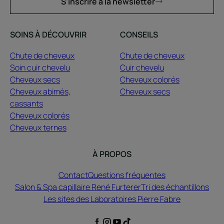
S'inscrire à la newsletter
SOINS À DÉCOUVRIR
CONSEILS
Chute de cheveux
Chute de cheveux
Soin cuir chevelu
Cuir chevelu
Cheveux secs
Cheveux colorés
Cheveux abimés,
Cheveux secs
cassants
Cheveux colorés
Cheveux ternes
À PROPOS
Contact
Questions fréquentes
Salon & Spa capillaire René Furterer
Tri des échantillons
Les sites des Laboratoires Pierre Fabre