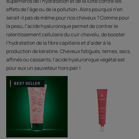
superhéros de l’hydratation et de la lutte contre les
effets de l’âge ou de la pollution. Alors pourquoi n’en
serait-il pas de même pour nos cheveux ? Comme pour
la peau, l’acide hyaluronique permet de contrer le
ralentissement cellulaire du cuir chevelu, de booster
l’hydratation de la fibre capillaire et d’aider à la
production de kératine. Cheveux fatigués, ternes, secs,
affinés ou cassants, l’acide hyaluronique végétal est
pour eux un sauveteur hors pair !
Shampooing
Sérum
BEST SELLER
repulpant
concentré
de
jeunesse