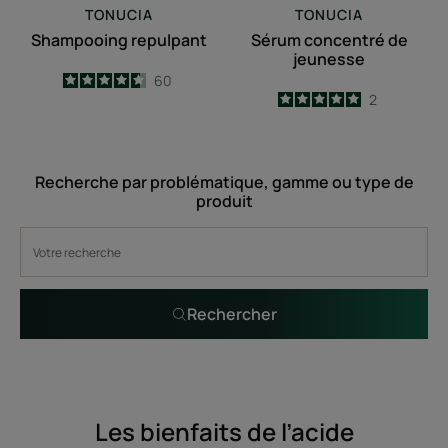
TONUCIA
TONUCIA
Shampooing repulpant
Sérum concentré de
jeunesse
4.6
/
5
60
5
/
5
2
-
-
Recherche par problématique, gamme ou type de
produit
Rechercher
Les bienfaits de l’acide