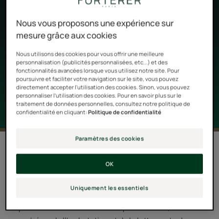
les graines de Tamarin que René Furterer est allé
Nous vous proposons une expérience sur
chercher de quoi composer un actif 100% végétal et
mesure grâce aux cookies
naturel pour sublimer votre chevelure. Il n’y a pas que
votre peau qui mérite d’être repulpée. On vous explique
Nous utilisons des cookies pour vous offrir une meilleure
personnalisation (publicités personnalisées, etc...) et des
tout sur les soins capillaires à l’acide hyaluronique
fonctionnalités avancées lorsque vous utilisez notre site. Pour
végétal.
poursuivre et faciliter votre navigation sur le site, vous pouvez
directement accepter l'utilisation des cookies. Sinon, vous pouvez
personnaliser l'utilisation des cookies. Pour en savoir plus sur le
traitement de données personnelles, consultez notre politique de
confidentialité en cliquant:
Politique de confidentialité
Paramètres des cookies
2 résultats pour "Soins pour cheveux à
l’acide hyaluronique végétal"
OK
L’acide hyaluronique est le meilleur ami de nos peaux
Uniquement les essentiels
fatiguées depuis des années déjà. Connu pour sa
capacité à retenir 1000 fois son poids en eau, c’est un