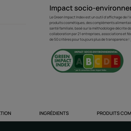
Impact socio-environne
Les cheveux pous
Le Green Impact Index est un outil d’affichage de l
sont 2X plus for
produits cosmétiques, des compléments alimentaire
santé familiale, basé sur la méthodologie décrite 
réelle 3 mois, 7
collaboration par 21 entreprises, associations et féd
de 50 critères pour toujours plus de transparence !
Avantages
Le sérum au fini invisible accélère la pousse
plus longs.
ATION
INGRÉDIENTS
PRODUITS COM
Bénéfices