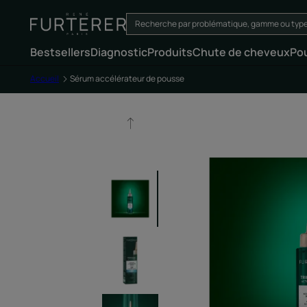
Bestsellers
Diagnostic
Produits
Chute de cheveux
Po
Accueil
Sérum accélérateur de pousse