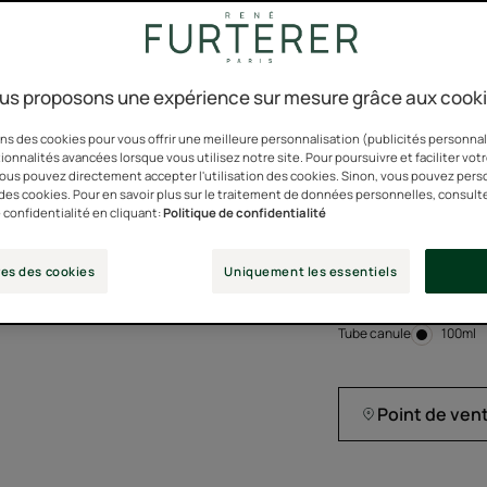
Le sérum accélérate
des cheveux 2X plus
us proposons une expérience sur mesure grâce aux cook
ns des cookies pour vous offrir une meilleure personnalisation (publicités personnali
Texture ultra légèr
ionnalités avancées lorsque vous utilisez notre site. Pour poursuivre et faciliter vot
 vous pouvez directement accepter l'utilisation des cookies. Sinon, vous pouvez pers
application facile e
n des cookies. Pour en savoir plus sur le traitement de données personnelles, consult
 confidentialité en cliquant:
Politique de confidentialité
"Efficacité visible d
* Test en vie réell
es des cookies
Uniquement les essentiels
Tube canule
Tube
100ml
canule
Point de ven