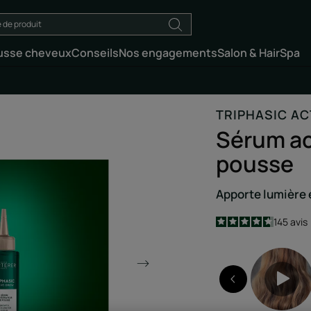
usse cheveux
Conseils
Nos engagements
Salon & HairSpa
TRIPHASIC AC
Sérum ac
pousse
Apporte lumière e
4.7
/
5
145
avis
-