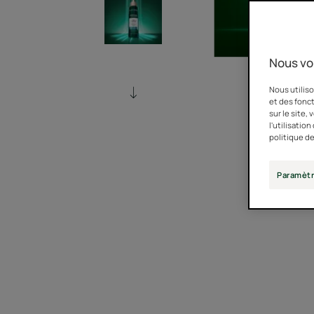
Nous vo
Nous utiliso
et des fonct
sur le site,
l'utilisatio
politique de
Paramètr