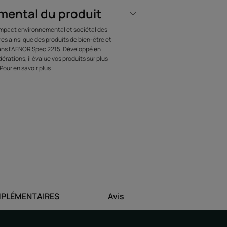
mental du produit
sent plus vite et
’impact environnemental et sociétal des
ts*. *Test en vie
s ainsi que des produits de bien-être et
dans l’AFNOR Spec 2215. Développé en
2 consommateurs.
érations, il évalue vos produits sur plus
Pour en savoir plus
 dès la racine pour des cheveux plus forts,
PLÉMENTAIRES
Avis