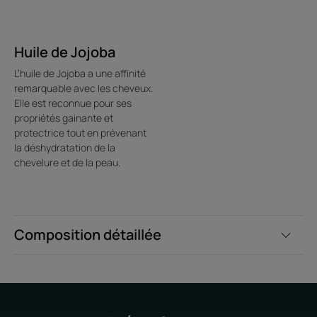
Bénéfices
Offre structure et tenue : sculpte durablement les
Huile de Jojoba
coiffures en un instant et sans résidu.
Formule-soin coiffante sans silicone: protège le cheveu
L’huile de Jojoba a une affinité
de la déshydratation et préserve sa beauté.
remarquable avec les cheveux.
Elle est reconnue pour ses
Fini non collant, sans effet carton: texture non collante,
propriétés gainante et
fini brillant.
protectrice tout en prévenant
la déshydratation de la
chevelure et de la peau.
Environnement
Fiche produit relative aux qualités et caractéristiques
environnementales
Composition détaillée
Emballage ne contenant pas de matière recyclée
Emballage non recyclable