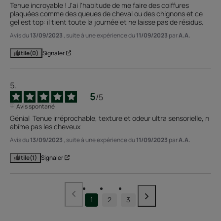
Tenue incroyable ! J'ai l'habitude de me faire des coiffures 
plaquées comme des queues de cheval ou des chignons et ce 
gel est top: il tient toute la journée et ne laisse pas de résidus.
Avis du
13/09/2023
, suite à une expérience du
11/09/2023
par
A.A.
Utile
(0)
Signaler
5
/
5
Avis spontané
Génial  Tenue irréprochable, texture et odeur ultra sensorielle, n 
abîme pas les cheveux
Avis du
13/09/2023
, suite à une expérience du
11/09/2023
par
A.A.
Utile
(1)
Signaler
1
2
3