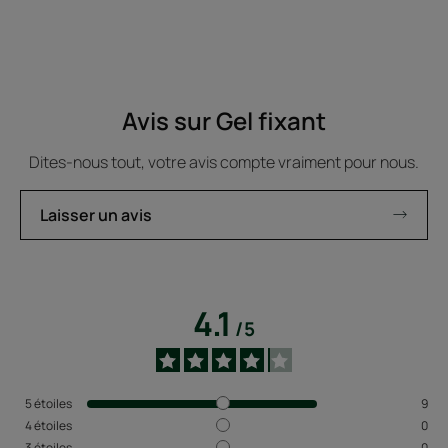
Avis sur Gel fixant
Dites-nous tout, votre avis compte vraiment pour nous.
Laisser un avis
4.1
/
5
5
étoiles
9
4
étoiles
0
3
étoiles
0