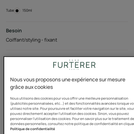
Tube
Tube
150ml
Besoin
Coiffant/styling - fixant
Fabriqué en France
Ce gel cheveux à l’extrait végétal de Jojoba, sculpte et
Nous vous proposons une expérience sur mesure
fixe les coiffures en un instant. Sa formule-soin non
grâce aux cookies
collante, sans alcool, protège la chevelure et préserve
sa beauté. Les cheveux sont sublimés et les coiffures
Nous utilisons des cookies pour vous offrir une meilleure personnalisation
définies durablement. Sans résidu, sans effet carton.
(publicités personnalisées, etc...) et des fonctionnalités avancées lorsque v
utilisez notre site. Pour poursuivre et faciliter votre navigation sur le site, vou
Fini brillant.
pouvez directement accepter l'utilisation des cookies. Sinon, vous pouvez
personnaliser l'utilisation des cookies. Pour en savoir plus sur le traitement d
données personnelles, consultez notre politique de confidentialité en cliqua
Politique de confidentialité