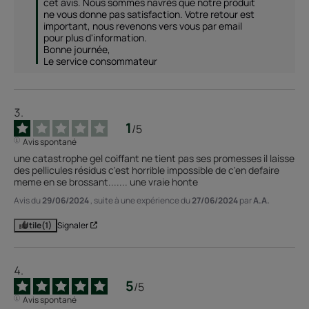
cet avis. Nous sommes navrés que notre produit 
ne vous donne pas satisfaction. Votre retour est 
important, nous revenons vers vous par email 
pour plus d'information. 

Bonne journée, 

Le service consommateur 
1
/
5
Avis spontané
une catastrophe gel coiffant ne tient pas ses promesses il laisse 
des pellicules résidus c'est horrible impossible de c'en defaire 
meme en se brossant....... une vraie honte
Avis du
29/06/2024
, suite à une expérience du
27/06/2024
par
A.A.
Utile
(1)
Signaler
5
/
5
Avis spontané