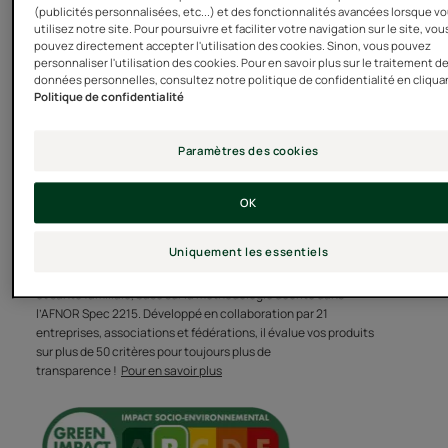
(publicités personnalisées, etc...) et des fonctionnalités avancées lorsque v
utilisez notre site. Pour poursuivre et faciliter votre navigation sur le site, vou
pouvez directement accepter l'utilisation des cookies. Sinon, vous pouvez
personnaliser l'utilisation des cookies. Pour en savoir plus sur le traitement d
Voir plus
données personnelles, consultez notre politique de confidentialité en cliqua
LE MOT DE L’EXPERT
Politique de confidentialité
Paramètres des cookies
Impact socio-environnemental
Les cheveux blonds ont
du produit
OK
souvent l’air en manque de
Le Green Impact Index est un outil d’affichage de l’impact
douceur et d’éclat. Efficace
Uniquement les essentiels
environnemental et sociétal des produits cosmétiques, des
sans temps de pose, ce baume
compléments alimentaires ainsi que des produits de bien-être
et santé familiale, basé sur la méthodologie décrite dans
éclat ravive leur blondeur et
l’AFNOR Spec 2215. Développé en collaboration par 21
sublime leurs reflets.
entreprises, associations et fédérations, il évalue vos produits
sur plus de 50 critères pour toujours plus de
transparence !
Pour en savoir plus