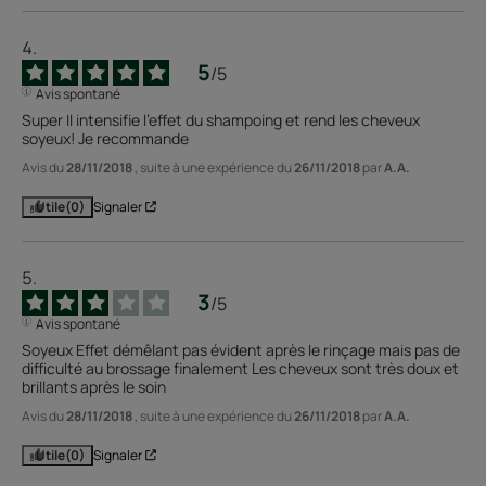
5
/
5
Avis spontané
Super Il intensifie l'effet du shampoing et rend les cheveux 
soyeux! Je recommande
Avis du
28/11/2018
, suite à une expérience du
26/11/2018
par
A.A.
Utile
(0)
Signaler
3
/
5
Avis spontané
Soyeux Effet démêlant pas évident après le rinçage mais pas de 
difficulté au brossage finalement Les cheveux sont très doux et 
brillants après le soin
Avis du
28/11/2018
, suite à une expérience du
26/11/2018
par
A.A.
Utile
(0)
Signaler