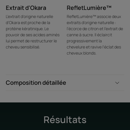
Extrait d'Okara
RefletLumière™
Emballage ne contenant pas de matière recyclée
Emballage non recyclable
L'extrait d'origine naturelle
RefletLumière™ associe deux
d'Okara est proche de la
extraits d'origine naturelle :
protéine kératinique. Le
l’écorce de citron et l'extrait de
pouvoir de ses acides aminés
canne à sucre. Il éclaircit
lui permet de restructurer le
progressivement la
cheveu sensibilisé.
chevelure et ravive l'éclat des
cheveux blonds.
Composition détaillée
Résultats