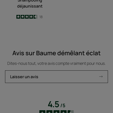
Shampooing
déjaunissant
4.5
/
5
18
-
Avis sur Baume démêlant éclat
Dites-nous tout, votre avis compte vraiment pour nous.
Laisser un avis
4.5
/
5