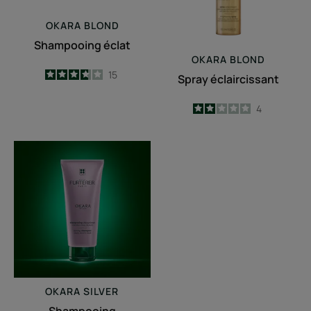
OKARA
BLOND
Shampooing éclat
OKARA
BLOND
3.7
/
5
15
Spray éclaircissant
-
2
/
5
4
-
Shampooing
déjaunissant
OKARA
SILVER