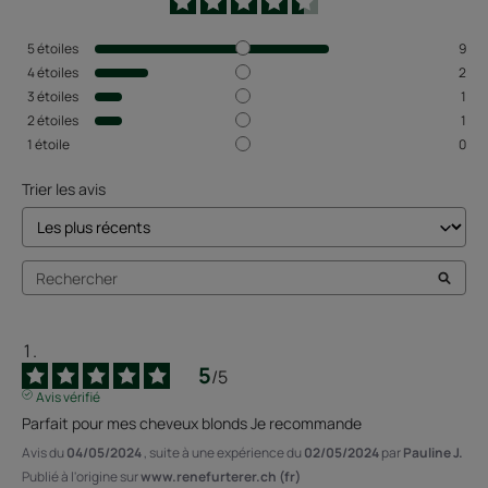
5
étoiles
9
4
étoiles
2
3
étoiles
1
2
étoiles
1
1
étoile
0
Trier les avis
5
/
5
Avis vérifié
Parfait pour mes cheveux blonds Je recommande
Avis du
04/05/2024
, suite à une expérience du
02/05/2024
par
Pauline J.
Publié à l'origine sur
www.renefurterer.ch (fr)