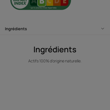
Avantages
Un pH acide qui favorise le lissage des écailles et optimise
la brillance du cheveu.
Ingrédients
Bénéfices
Facilite le démêlage : instantanément démêlés, les
cheveux sont soyeux et doux au toucher.
Ingrédients
Sublime les reflets blonds : la luminosité des reflets
blonds naturels, méchés ou décolorés est ravivée.
Actifs 100% d’origine naturelle.
Soin express : produit sans temps de pose, à appliquer
après le shampoing et à rincer.
Environnement
Fiche produit relative aux qualités et caractéristiques
environnementales