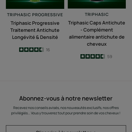
de
cheveux
TRIPHASIC
TRIPHASIC
PROGRESSIVE
Triphasic Caps Antichute
Triphasic Progressive
- Complément
Traitement Antichute
alimentaire antichute de
Longévité & Densité
cheveux
4.5
/
5
16
-
4.6
/
5
59
-
Abonnez-vous à notre newsletter
Recevez nos conseils avisés, nos nouveautés exclusifs, nos offres
privilégiés... Vous y trouverez tout pour prendre soin de vos cheveux !