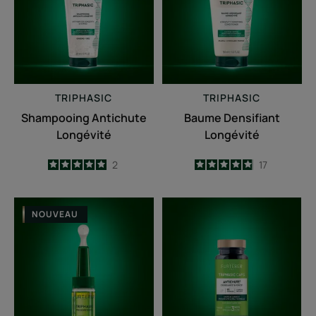
TRIPHASIC
TRIPHASIC
Shampooing Antichute
Baume Densifiant
Longévité
Longévité
5
/
5
2
4.9
/
5
17
-
-
Triphasic
Triphasic
NOUVEAU
Progressive
Caps
Traitement
Antichute
Antichute
-
Longévité
Complément
&
alimentaire
Densité
antichute