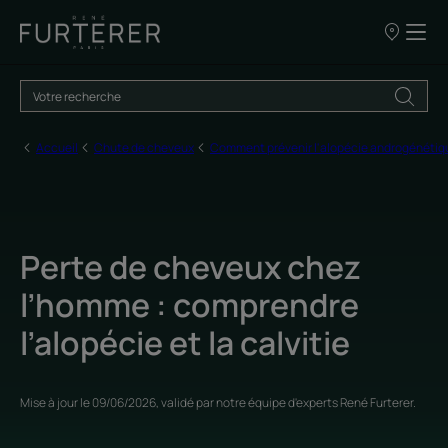
Nos
points
de
vente
Accueil
Chute de cheveux
Comment prévenir l'alopécie androgénétiqu
Perte de cheveux chez
l’homme : comprendre
l’alopécie et la calvitie
Mise à jour le
09/06/2026
, validé par
notre équipe d'experts René Furterer
.