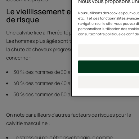
Nous vous proposons une
Le vieillissement et autres facteurs
Nous utilisons des cookies pour vous
de risque
etc...) et des fonctionnalités avancée
navigation sur le site, vous pouvez 
personnaliser l'utilisation des cooki
Une calvitie liée à l’hérédité peut débuter dès 17-18 ans.
consultez notre politique de confide
Les hommes plus âgés sont toutefois plus touchés par
la chute de cheveux progressive. On considère qu'elle
concerne :
30 % des hommes de 30 ans ;
40 % des hommes de 40 ans ;
50 % des hommes de 50 ans.
On note par ailleurs d'autres facteurs de risques pour la
calvitie masculine :
Le stress qui peut être psychologique comme