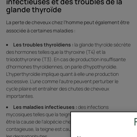
infectieuses et des troubles de la
glande thyroïde
La perte de cheveux chez l'homme peut également être
associée à certaines maladies :
Les troubles thyroïdiens :
la glande thyroïde sécrète
des hormones telles que la thyroxine (T4) et la
triiodothyronine (T3). En cas de production insuffisante
d'hormones thyroïdiennes, on parle d'hypothyroïdie.
L'hyperthyroïdie implique quant à elle une production
excessive. L'une comme l'autre peuvent perturber le
cycle pilaire et entraîner des chutes de cheveux
importantes.
Les maladies infectieuses :
des infections
mycosiques telles que la teigne du cuir chevelu peuvent
être la cause de l'alopécie chez l'homme. Très
contagieuse, la teigne est causée par des champignons,
les dermatophytes.