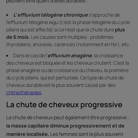
peuvent être quant à elles durables :
L
'
effluvium télogène chronique
s'approche de
l'effluvium télogène aigu (c'est la phase télogène du cycle
pilaire qui est affecté) si ce n'est que la chute dure
plus
de 6 mois.
Les causes sont multiples : problèmes
thyroïdiens, anorexie, carences (notamment en fer), etc.
Dans le cas de l'
effluvium anagène
, la croissance
des cheveux est bloquée et les cheveux chutent. C'est la
phase anagène ou de croissance du cheveu, la première
du cycle pilaire, qui est perturbée. Ce type de chute de
cheveux durable est le plus souvent causé par des
chimioth
é
rapies
.
La chute de cheveux progressive
La chute de cheveux peut également être progressive :
la masse capillaire diminue progressivement et de
manière localisée.
Les femmes sont le plus souvent