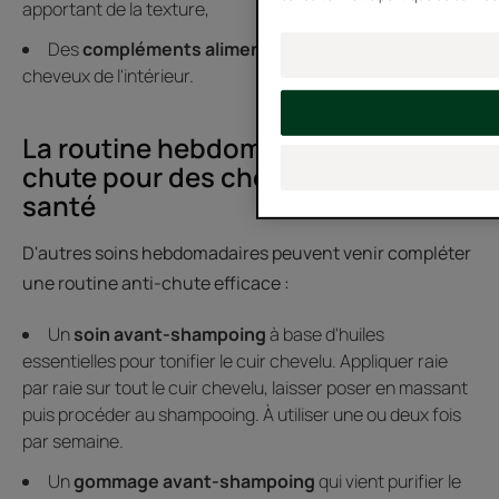
apportant de la texture,
Des
compléments alimentaires
pour soigner les
cheveux de l'intérieur.
La routine hebdomadaire anti-
chute pour des cheveux en pleine
santé
D'autres soins hebdomadaires peuvent venir compléter
une routine anti-chute efficace :
Un
soin avant-shampoing
à base d'huiles
essentielles pour tonifier le cuir chevelu. Appliquer raie
par raie sur tout le cuir chevelu, laisser poser en massant
puis procéder au shampooing. À utiliser une ou deux fois
par semaine.
Un
gommage avant-shampoing
qui vient purifier le