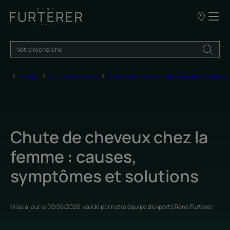
Nos
points
de
vente
Accueil
Chute de cheveux
Comment prévenir l'alopécie androgénétiqu
Chute de cheveux chez la
femme : causes,
symptômes et solutions
Mise à jour le
09/06/2026
, validé par
notre équipe d'experts René Furterer
.