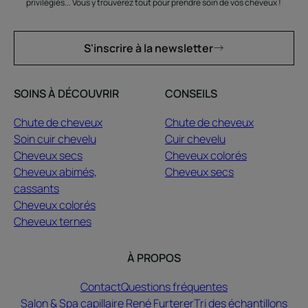
privilégiés... Vous y trouverez tout pour prendre soin de vos cheveux !
S'inscrire à la newsletter
SOINS À DÉCOUVRIR
CONSEILS
Chute de cheveux
Chute de cheveux
Soin cuir chevelu
Cuir chevelu
Cheveux secs
Cheveux colorés
Cheveux abimés,
Cheveux secs
cassants
Cheveux colorés
Cheveux ternes
À PROPOS
Contact
Questions fréquentes
Salon & Spa capillaire René Furterer
Tri des échantillons